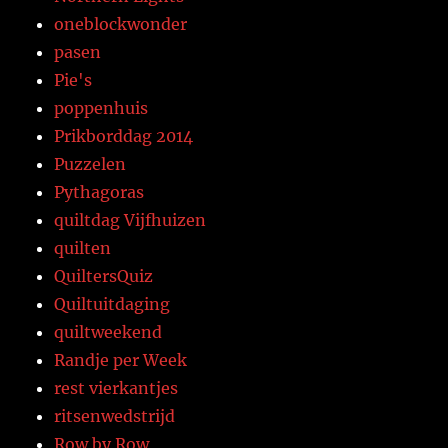
oneblockwonder
pasen
Pie's
poppenhuis
Prikborddag 2014
Puzzelen
Pythagoras
quiltdag Vijfhuizen
quilten
QuiltersQuiz
Quiltuitdaging
quiltweekend
Randje per Week
rest vierkantjes
ritsenwedstrijd
Row by Row