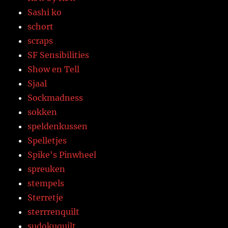
Sashi ko
schort
scraps
SF Sensibilities
Show en Tell
Sjaal
Sockmadness
sokken
speldenkussen
Spelletjes
Spike's Pinwheel
spreuken
stempels
Sterretje
sterrrenquilt
sudokuquilt