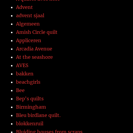
Advent
advent sjaal
Algemeen
Amish Circle quilt
Appliceren
Arcadia Avenue
At the seashore
AVES
bakken
beachgirls
Bee
Bep's quilts
Birmingham
Bleu birdlane quilt.
blokkenruil
Bluiding houses from scraps