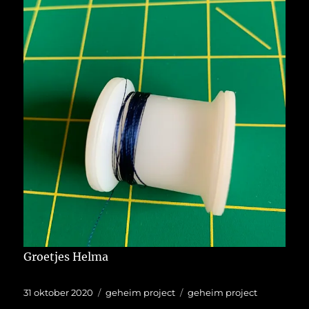
Groetjes Helma
Geplaatst
Categorieën
Tags
31 oktober 2020
geheim project
geheim project
op