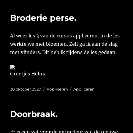
Broderie perse.
Al weer les 3 van de cursus appliceren. In de les
werkte we met bloemen. Zelf ga ik aan de slag
met vlinders. Dit heb ik tijdens de les gedaan.
Groetjes Helma
Geplaatst
Categorieën
Tags
30 oktober 2020
Appliceren
Appliceren
op
Doorbraak.
Er is een gat voor de extra deur van de nieuwe