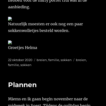
hebben voor de harry potter trui was in de
aanbieding.
Natuurlijk moesten er ook nog een paar
sokkenwolletjes besteld worden.
Groetjes Helma
Geplaatst
Categorieën
Tags
22 oktober 2020
breien
,
familie
,
sokken
breien
,
op
familie
,
sokken
Plannen
Miems en ik gaan begin november naar de
midweek in Soest. Tijdens de quiltdag begin