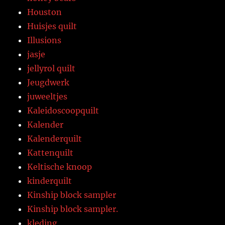
Houston
Huisjes quilt
Illusions
jasje
jellyrol quilt
Jeugdwerk
juweeltjes
Kaleidoscoopquilt
Kalender
Kalenderquilt
Kattenquilt
Keltische knoop
kinderquilt
Kinship block sampler
Kinship block sampler.
kleding