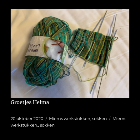
Groetjes Helma
Geplaatst
Categorieën
Tags
20 oktober 2020
Miems werkstukken
,
sokken
Miems
op
werkstukken.
,
sokken