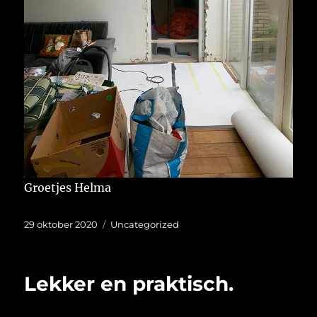
Groetjes Helma
Geplaatst
Categorieën
29 oktober 2020
Uncategorized
op
Lekker en praktisch.