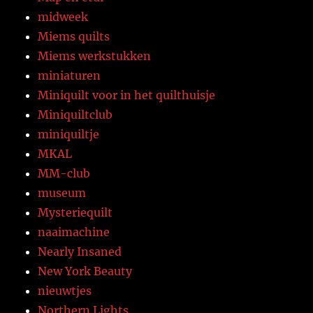
midweek
Miems quilts
Miems werkstukken
miniaturen
Miniquilt voor in het quilthuisje
Miniquiltclub
miniquiltje
MKAL
MM-club
museum
Mysteriequilt
naaimachine
Nearly Insaned
New York Beauty
nieuwtjes
Northern Lights