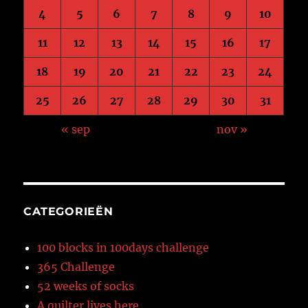
4
5
6
7
8
9
10
11
12
13
14
15
16
17
18
19
20
21
22
23
24
25
26
27
28
29
30
31
« sep
nov »
CATEGORIEËN
100 blocks in 100days challenge
365 Challenge
52 weeks of socks
A quilter lives here