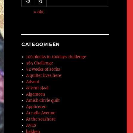
30
31
« okt
CATEGORIEËN
100 blocks in 100days challenge
365 Challenge
52 weeks of socks
A quilter lives here
Advent
advent sjaal
Algemeen
Amish Circle quilt
Appliceren
Arcadia Avenue
At the seashore
AVES
bakken