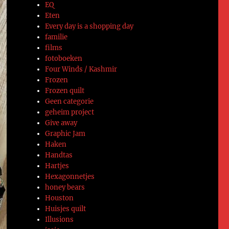
EQ
Eten
Every day is a shopping day
familie
films
fotoboeken
Four Winds / Kashmir
Frozen
Frozen quilt
Geen categorie
geheim project
Give away
Graphic Jam
Haken
Handtas
Hartjes
Hexagonnetjes
honey bears
Houston
Huisjes quilt
Illusions