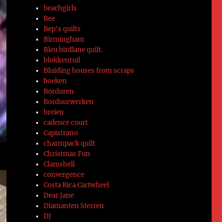
beachgirls
Bee
Bep's quilts
Birmingham
Bleu birdlane quilt.
blokkenruil
Bluiding houses from scraps
boeken
Borduren
Borduurwerken
breien
cadence court
Capistrano
charmpack quilt
Christmas Fun
Clamshell
convergence
Costa Rica Cartwheel
Dear Jane
Diamanten Sterren
DJ