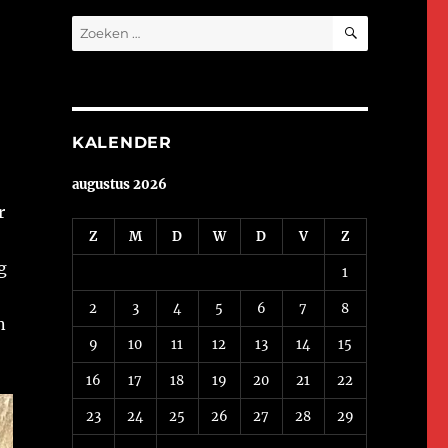
ZOEKEN
Zoeken
naar:
KALENDER
augustus 2026
r
Z
M
D
W
D
V
Z
g
1
2
3
4
5
6
7
8
n
9
10
11
12
13
14
15
16
17
18
19
20
21
22
23
24
25
26
27
28
29