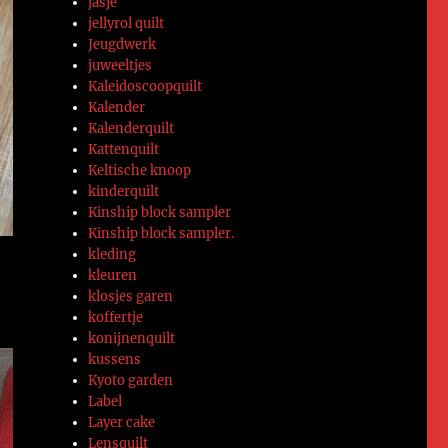
jasje
jellyrol quilt
Jeugdwerk
juweeltjes
Kaleidoscoopquilt
Kalender
Kalenderquilt
Kattenquilt
Keltische knoop
kinderquilt
Kinship block sampler
Kinship block sampler.
kleding
kleuren
klosjes garen
koffertje
konijnenquilt
kussens
Kyoto garden
Label
Layer cake
Lensquilt