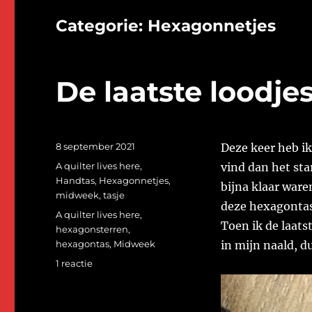
Categorie:
Hexagonnetjes
De laatste loodjes
Geplaatst
8 september 2021
Deze keer heb i
op
Categorieën
A quilter lives here
,
vind dan het sta
Handtas
,
Hexagonnetjes
,
bijna klaar ware
midweek
,
tasje
deze hexagontas 
Tags
A quilter lives here
,
Toen ik de laats
hexagonsterren
,
hexagontas
,
Midweek
in mijn naald, d
op
1 reactie
De
laatste
loodjes.