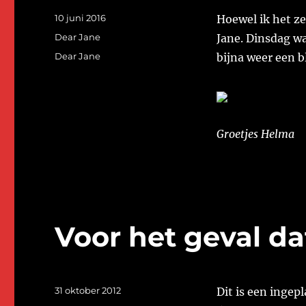
Geplaatst
10 juni 2016
Hoewel ik het ze
op
Categorieën
Dear Jane
Jane. Dinsdag wa
Tags
Dear Jane
bijna weer een b
Groetjes Helma
Voor het geval da
Geplaatst
31 oktober 2012
Dit is een ingep
op