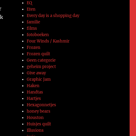
EQ
r
Eten
Every day is a shopping day
ik
familie
films
fotoboeken
Four Winds / Kashmir
Frozen
Frozen quilt
Geen categorie
geheim project
Give away
Graphic Jam
Haken
Handtas
Hartjes
Hexagonnetjes
honey bears
Houston
Huisjes quilt
Illusions