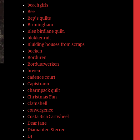
beachgirls
Bee
Bep's quilts
Birmingham
Bleu birdlane quilt.
blokkenruil
Bluiding houses from scraps
boeken
Borduren
Borduurwerken
breien
cadence court
Capistrano
charmpack quilt
Christmas Fun
Clamshell
convergence
Costa Rica Cartwheel
Dear Jane
Diamanten Sterren
DJ