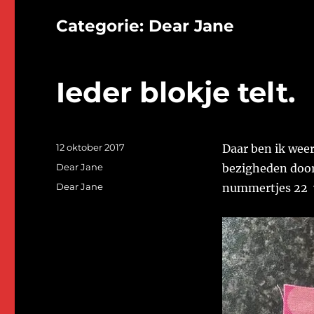
Categorie:
Dear Jane
Ieder blokje telt.
Geplaatst
12 oktober 2017
Daar ben ik weer
op
Categorieën
Dear Jane
bezigheden door
Tags
Dear Jane
nummertjes 22 v