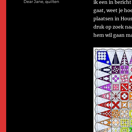
Categorieën
Dear Jane
,
quilten
ik een in berich
gaat, weet je ho
plaatsen in Hous
druk op zoek naar
hem wil gaan m