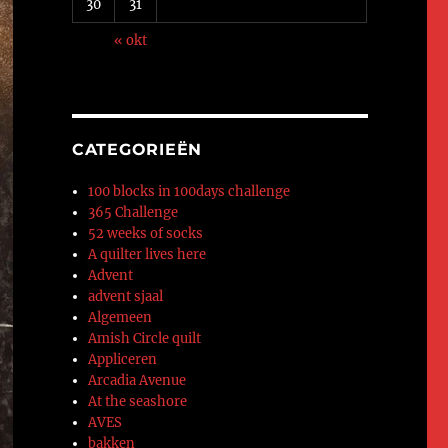
30
31
« okt
CATEGORIEËN
100 blocks in 100days challenge
365 Challenge
52 weeks of socks
A quilter lives here
Advent
advent sjaal
Algemeen
Amish Circle quilt
Appliceren
Arcadia Avenue
At the seashore
AVES
bakken