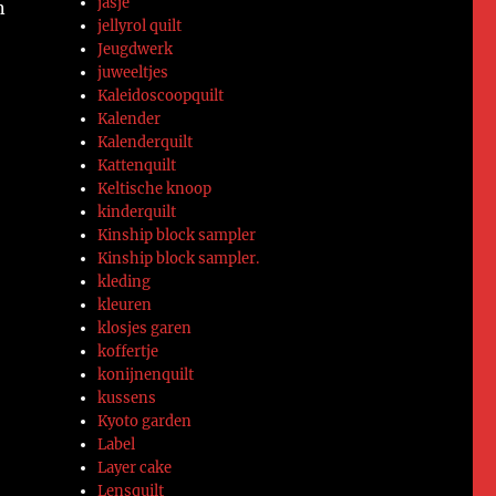
jasje
n
jellyrol quilt
Jeugdwerk
juweeltjes
Kaleidoscoopquilt
Kalender
Kalenderquilt
Kattenquilt
Keltische knoop
kinderquilt
Kinship block sampler
Kinship block sampler.
kleding
kleuren
klosjes garen
koffertje
konijnenquilt
kussens
Kyoto garden
Label
Layer cake
Lensquilt