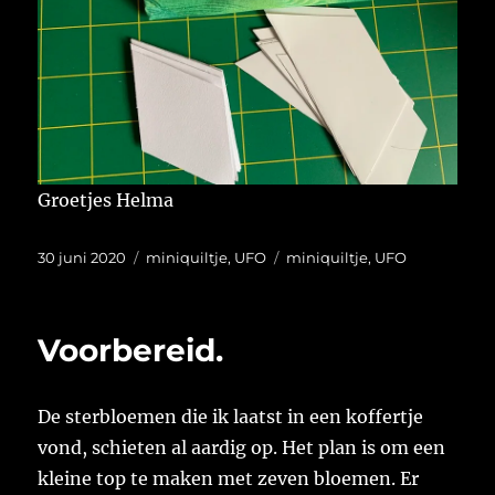
Groetjes Helma
Geplaatst
Categorieën
Tags
30 juni 2020
miniquiltje
,
UFO
miniquiltje
,
UFO
op
Voorbereid.
De sterbloemen die ik laatst in een koffertje
vond, schieten al aardig op. Het plan is om een
kleine top te maken met zeven bloemen. Er