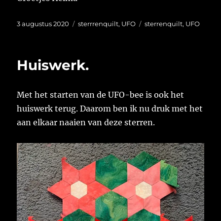
Geplaatst
Categorieën
Tags
3 augustus 2020
sterrrenquilt
,
UFO
sterrenquilt
,
UFO
op
Huiswerk.
Met het starten van de UFO-bee is ook het
huiswerk terug. Daarom ben ik nu druk met het
aan elkaar naaien van deze sterren.