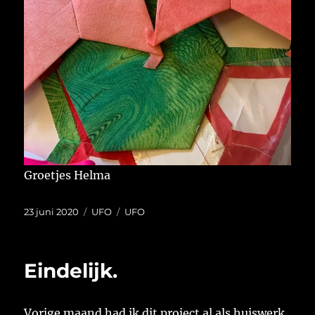
Groetjes Helma
Geplaatst
Categorieën
Tags
23 juni 2020
UFO
UFO
op
Eindelijk.
Vorige maand had ik dit project al als huiswerk