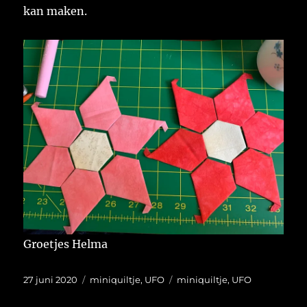
kan maken.
Groetjes Helma
Geplaatst
Categorieën
Tags
27 juni 2020
miniquiltje
,
UFO
miniquiltje
,
UFO
op