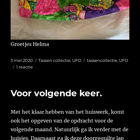
Groetjes Helma
Geplaatst
Categorieën
Tags
3 mei 2020
Tassen collectie
,
UFO
tassencollectie
,
UFO
op
op
1 reactie
Eindelijk.
Voor volgende keer.
Met het klaar hebben van het huiswerk, komt
ook het opgeven van de opdracht voor de
volgende maand. Natuurlijk ga ik verder met de
huisjes. Daarnaast ga ik deze doorgequilte lap