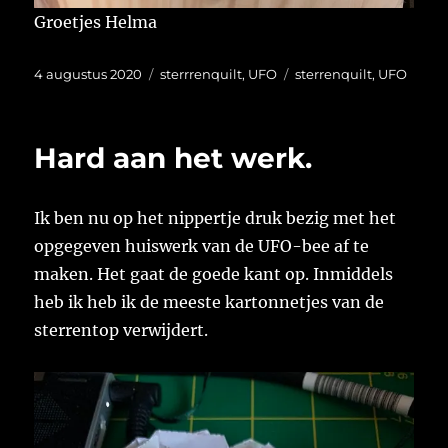
Groetjes Helma
Geplaatst
Categorieën
Tags
4 augustus 2020
sterrrenquilt
,
UFO
sterrenquilt
,
UFO
op
Hard aan het werk.
Ik ben nu op het nippertje druk bezig met het
opgegeven huiswerk van de UFO-bee af te
maken. Het gaat de goede kant op. Inmiddels
heb ik heb ik de meeste kartonnetjes van de
sterrentop verwijdert.