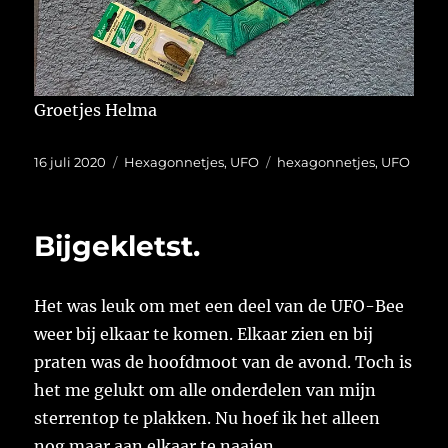
Groetjes Helma
Geplaatst
Categorieën
Tags
16 juli 2020
Hexagonnetjes
,
UFO
hexagonnetjes
,
UFO
op
Bijgekletst.
Het was leuk om met een deel van de UFO-Bee
weer bij elkaar te komen. Elkaar zien en bij
praten was de hoofdmoot van de avond. Toch is
het me gelukt om alle onderdelen van mijn
sterrentop te plakken. Nu hoef ik het alleen
nog maar aan elkaar te naaien.