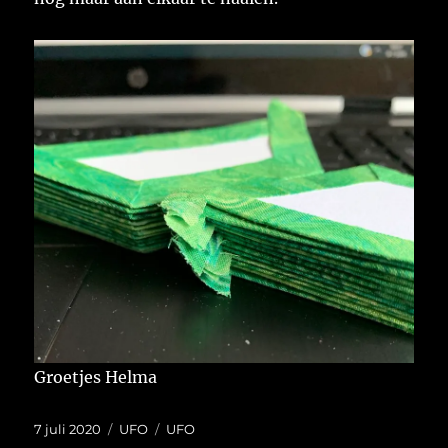
Groetjes Helma
Geplaatst
Categorieën
Tags
7 juli 2020
UFO
UFO