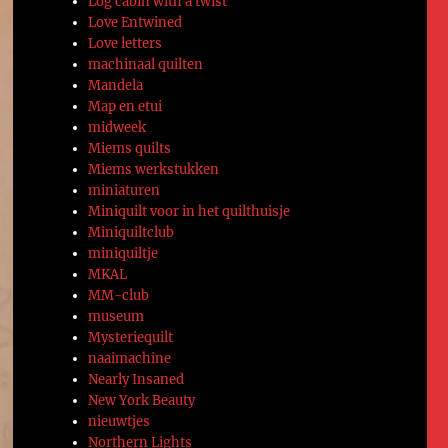
Log cabin with a twist
Love Entwined
Love letters
machinaal quilten
Mandela
Map en etui
midweek
Miems quilts
Miems werkstukken
miniaturen
Miniquilt voor in het quilthuisje
Miniquiltclub
miniquiltje
MKAL
MM-club
museum
Mysteriequilt
naaimachine
Nearly Insaned
New York Beauty
nieuwtjes
Northern Lights