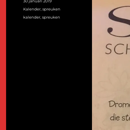
Geplaatst
30 januari 2019
op
Categorieën
Kalender
,
spreuken
Tags
kalender
,
spreuken