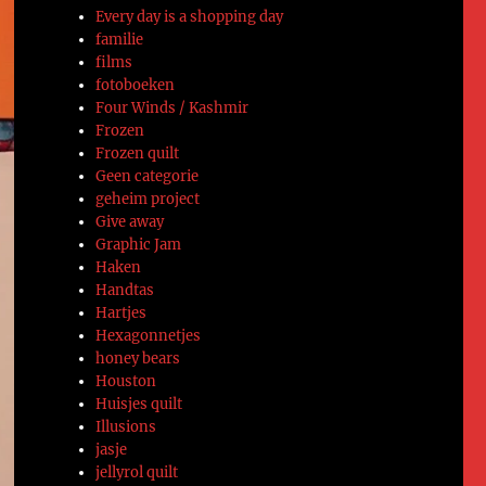
Every day is a shopping day
familie
films
fotoboeken
Four Winds / Kashmir
Frozen
Frozen quilt
Geen categorie
geheim project
Give away
Graphic Jam
Haken
Handtas
Hartjes
Hexagonnetjes
honey bears
Houston
Huisjes quilt
Illusions
jasje
jellyrol quilt