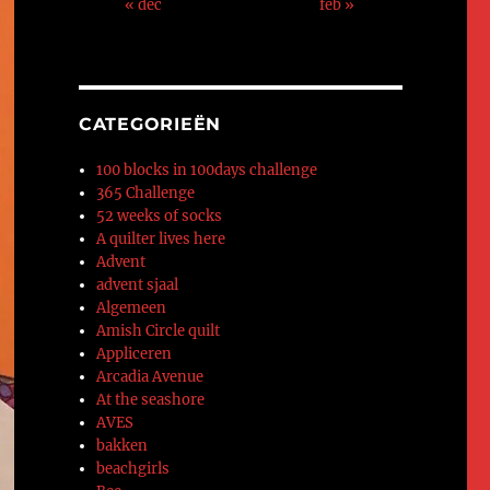
« dec
feb »
CATEGORIEËN
100 blocks in 100days challenge
365 Challenge
52 weeks of socks
A quilter lives here
Advent
advent sjaal
Algemeen
Amish Circle quilt
Appliceren
Arcadia Avenue
At the seashore
AVES
bakken
beachgirls