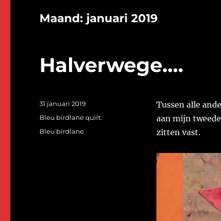
Maand:
januari 2019
Halverwege….
Geplaatst
31 januari 2019
Tussen alle ande
op
Categorieën
Bleu birdlane quilt.
aan mijn tweede 
Tags
Bleu birdlane
zitten vast.