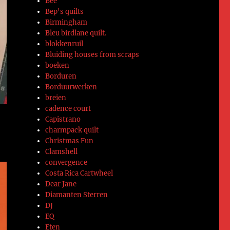
Bee
Bep's quilts
Birmingham
Bleu birdlane quilt.
blokkenruil
Bluiding houses from scraps
boeken
Borduren
Borduurwerken
breien
cadence court
Capistrano
charmpack quilt
Christmas Fun
Clamshell
convergence
Costa Rica Cartwheel
Dear Jane
Diamanten Sterren
DJ
EQ
Eten