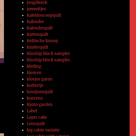
Jeugdwerk
juweeltjes
Kaleidoscoopquilt
Kalender
Kalenderquilt
Kattenquilt
Keltische knoop
kinderquilt
Kinship block sampler
Kinship block sampler.
kleding
kleuren
klosjes garen
koffertje
konijnenquilt
kussens
Kyoto garden
Label
Layer cake
Lensquilt
log cabin variatie