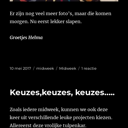
Er zijn nog veel meer foto’s, maar die komen
morgen. Nu eerst lekker slapen.
Groetjes Helma
Geplaatst
Categorieën
Tags
op
10 mei 2017
midweek
Midweek
1 reactie
op
Wat
hangt
er
Keuzes,keuzes, keuzes…..
aan
de
muur.
Zoals iedere midweek, kunnen we ook deze
keer uit verschillende leuke projecten kiezen.
Allereerst deze vrolijke tulpenkar.