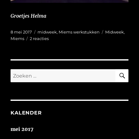
Groetjes Helma
Geplaatst
Categorieën
Tags
8 mei 2017
midweek
,
Miems werkstukken
Midweek
,
op
op
Miems
2 reacties
I’m
Back!!!
ZO
Zoeken
naar:
KALENDER
mei 2017