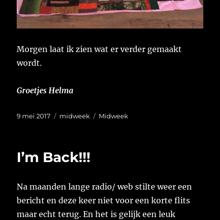
Morgen laat ik zien wat er verder gemaakt
wordt.
Groetjes Helma
Geplaatst
Categorieën
Tags
9 mei 2017
midweek
Midweek
op
I’m Back!!!
Na maanden lange radio/ web stilte weer een
bericht en deze keer niet voor een korte flits
maar echt terug. En het is gelijk een leuk