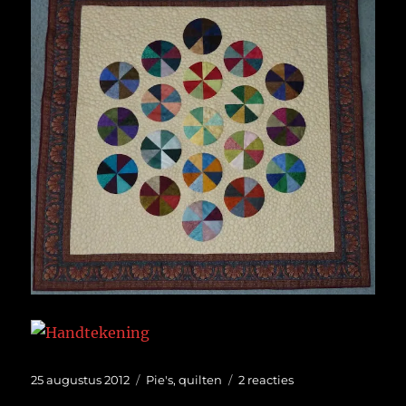
Geplaatst
Categorieën
op
25 augustus 2012
Pie's
,
quilten
2 reacties
op
De