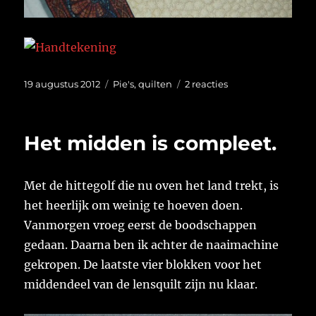
Geplaatst
Categorieën
op
19 augustus 2012
Pie's
,
quilten
2 reacties
op
Heel
veel
cirkeltjes.
Het midden is compleet.
Met de hittegolf die nu oven het land trekt, is
het heerlijk om weinig te hoeven doen.
Vanmorgen vroeg eerst de boodschappen
gedaan. Daarna ben ik achter de naaimachine
gekropen. De laatste vier blokken voor het
middendeel van de lensquilt zijn nu klaar.