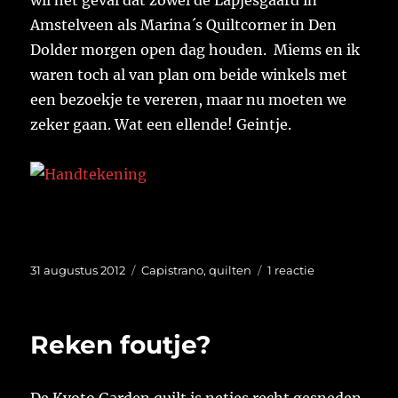
wil het geval dat zowel de Lapjesgaard in
Amstelveen als Marina´s Quiltcorner in Den
Dolder morgen open dag houden. Miems en ik
waren toch al van plan om beide winkels met
een bezoekje te vereren, maar nu moeten we
zeker gaan. Wat een ellende! Geintje.
Geplaatst
Categorieën
op
31 augustus 2012
Capistrano
,
quilten
1 reactie
op
Toch
nog
een
Reken foutje?
lapje
nodig.