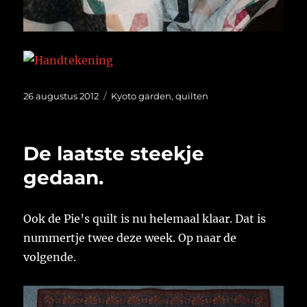
Geplaatst
Categorieën
26 augustus 2012
Kyoto garden
,
quilten
op
De laatste steekje
gedaan.
Ook de Pie’s quilt is nu helemaal klaar. Dat is
nummertje twee deze week. Op naar de
volgende.