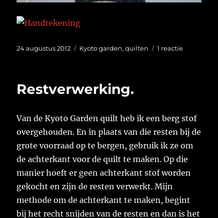
Geplaatst
Categorieën
op
24 augustus 2012
Kyoto garden
,
quilten
1 reactie
op
De
achterkant
is
Restverwerking.
klaar.
Van de Kyoto Garden quilt heb ik een berg stof
overgehouden. En in plaats van die resten bij de
grote voorraad op te bergen, gebruik ik ze om
de achterkant voor de quilt te maken. Op die
manier hoeft er geen achterkant stof worden
gekocht en zijn de resten verwerkt. Mijn
methode om de achterkant te maken, begint
bij het recht snijden van de resten en dan is het