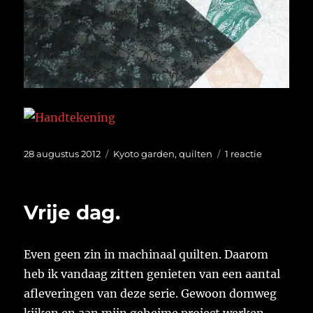
Geplaatst
Categorieën
op
28 augustus 2012
Kyoto garden
,
quilten
1 reactie
op
Experimen
geslaagd?
Vrije dag.
Even geen zin in machinaal quilten. Daarom
heb ik vandaag zitten genieten van een aantal
afleveringen van deze serie. Gewoon domweg