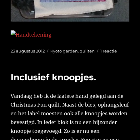
Geplaatst
Categorieën
op
23 augustus 2012
Kyoto garden
,
quilten
1 reactie
op
Restverwer
Inclusief knoopjes.
Vandaag heb ik de laatste hand gelegd aan de
Christmas Fun quilt. Naast de bies, ophangsleuf
en het label moesten ook alle knoopjes worden
bevestigd. In ieder blok is nu een bijzonder
knoopje toegevoegd. Zo is er nu een
dennenboom in de arreslee. Een ster en een