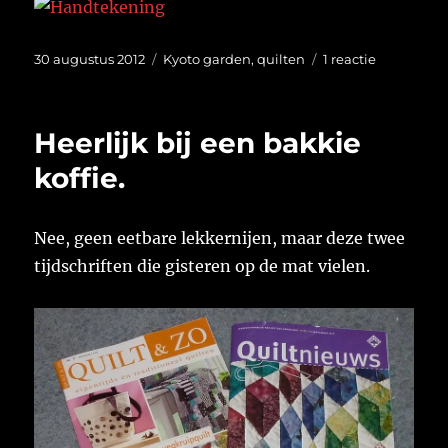
Geplaatst
Categorieën
op
30 augustus 2012
Kyoto garden
,
quilten
1 reactie
op
Reken
foutje?
Heerlijk bij een bakkie
koffie.
Nee, geen eetbare lekkernijen, maar deze twee
tijdschriften die gisteren op de mat vielen.