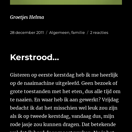
Groetjes Helma
Geplaatst
Categorieën
op
28 december 2011
Algemeen
,
familie
2 reacties
op
Testjes???
Kerstrood…
Gisteren op eerste kerstdag heb ik me heerlijk
op de naaimachine uitgeleefd. Geen bezoek of
grote toestanden met het eten, dus alle tijd om
te naaien. En waar heb ik aan gewerkt? Vrijdag
bedacht ik dat het misschien wel leuk zou zijn
als ik op tweede kerstdag, vandaag dus, mijn
rode jasje zou kunnen dragen. Dat betekende