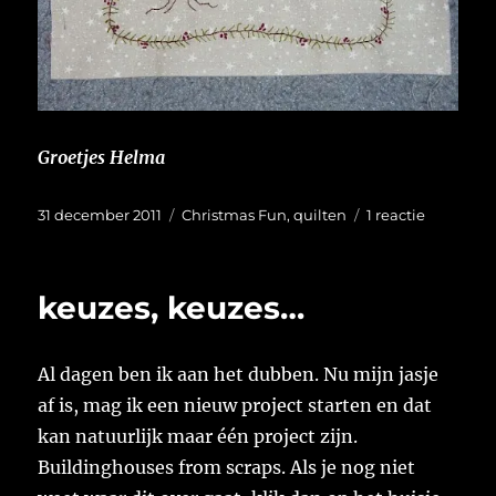
Groetjes Helma
Geplaatst
Categorieën
op
31 december 2011
Christmas Fun
,
quilten
1 reactie
op
Ook
een
huisje
keuzes, keuzes…
Al dagen ben ik aan het dubben. Nu mijn jasje
af is, mag ik een nieuw project starten en dat
kan natuurlijk maar één project zijn.
Buildinghouses from scraps. Als je nog niet