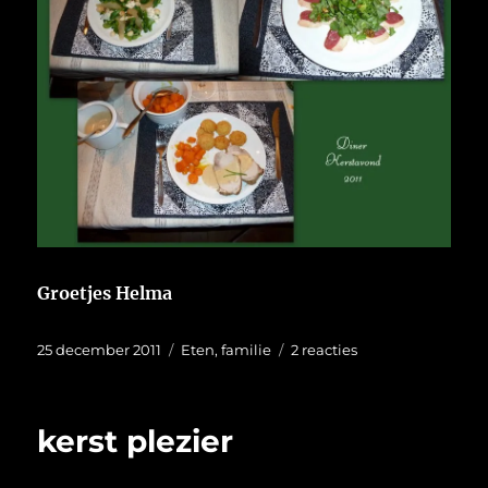
Groetjes Helma
Geplaatst
Categorieën
op
25 december 2011
Eten
,
familie
2 reacties
op
Wat
is
kerst???
kerst plezier