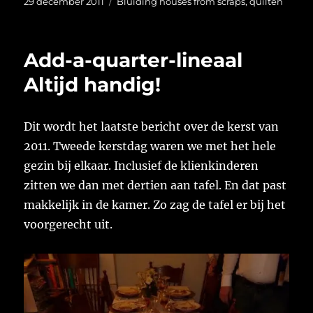
Geplaatst
Categorieën
29 december 2011
Bluiding houses from scraps
,
quilten
op
Add-a-quarter-lineaal
Altijd handig!
Dit wordt het laatste bericht over de kerst van
2011. Tweede kerstdag waren we met het hele
gezin bij elkaar. Inclusief de klienkinderen
zitten we dan met dertien aan tafel. En dat past
makkelijk in de kamer. Zo zag de tafel er bij het
voorgerecht uit.