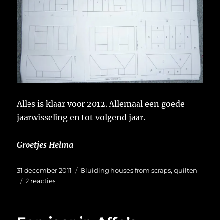
Alles is klaar voor 2012. Allemaal een goede
jaarwisseling en tot volgend jaar.
Groetjes Helma
Geplaatst
Categorieën
31 december 2011
Bluiding houses from scraps
,
quilten
op
op
2 reacties
Hoe
ga
ik