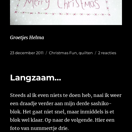
Groetjes Helma
Geplaatst
Categorieën
op
23 december 2011
Christmas Fun
,
quilten
2 reacties
op
kerst
plezier
Langzaam…
Steeds al ik even niets te doen heb, naai ik weer
een draadje verder aan mijn derde sashiko-
blok. Het gaat niet snel, maar inmiddels is et
blok wel klaar. Op naar de volgende. Hier een
foto van nummertje drie.