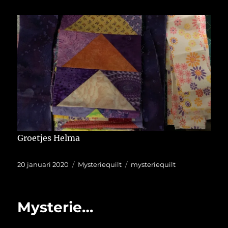
Groetjes Helma
Geplaatst
Categorieën
Tags
20 januari 2020
Mysteriequilt
mysteriequilt
op
Mysterie…