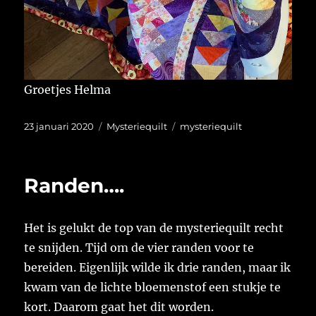
Groetjes Helma
Geplaatst
Categorieën
Tags
23 januari 2020
Mysteriequilt
mysteriequilt
op
Randen….
Het is gelukt de top van de mysteriequilt recht
te snijden. Tijd om de vier randen voor te
bereiden. Eigenlijk wilde ik drie randen, maar ik
kwam van de lichte bloemenstof een stukje te
kort. Daarom gaat het dit worden.