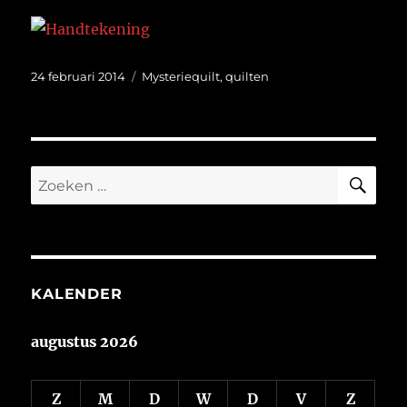
Geplaatst
Categorieën
24 februari 2014
Mysteriequilt
,
quilten
op
ZO
Zoeken
naar:
KALENDER
augustus 2026
Z
M
D
W
D
V
Z