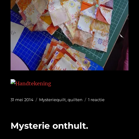
Geplaatst
Categorieën
op
31 mei 2014
Mysteriequilt
,
quilten
1 reactie
op
Bijna….
Mysterie onthult.