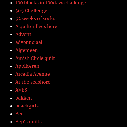
100 blocks in 100days challenge
365 Challenge
52 weeks of socks
A quilter lives here
Advent
advent sjaal
Algemeen
Amish Circle quilt
Appliceren
Arcadia Avenue
At the seashore
AVES
bakken
beachgirls
Bee
Bep's quilts