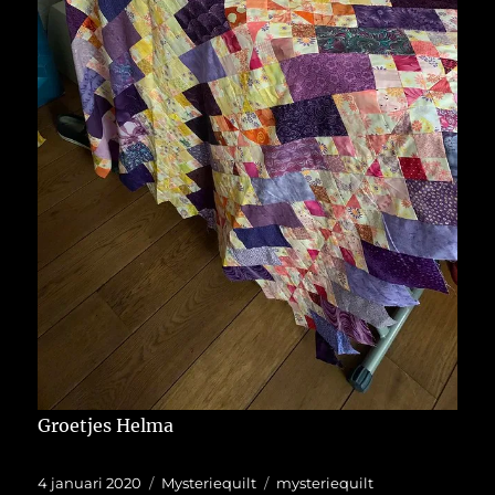
Groetjes Helma
Geplaatst
Categorieën
Tags
4 januari 2020
Mysteriequilt
mysteriequilt