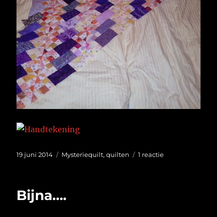
Geplaatst
Categorieën
op
19 juni 2014
Mysteriequilt
,
quilten
1 reactie
op
De
breedte
is
Bijna….
bereikt.