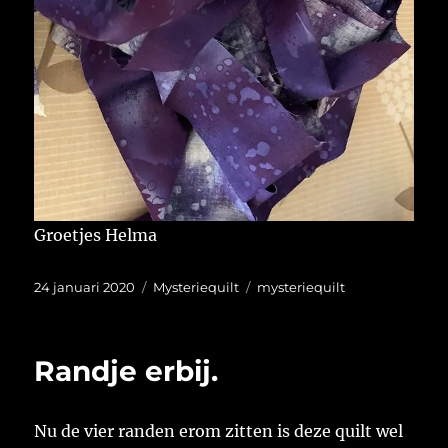
Groetjes Helma
Geplaatst
Categorieën
Tags
24 januari 2020
Mysteriequilt
mysteriequilt
op
Randje erbij.
Nu de vier randen erom zitten is deze quilt wel