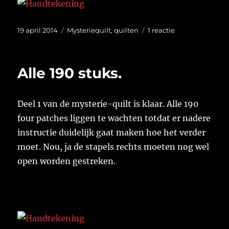
Geplaatst
Categorieën
op
19 april 2014
Mysteriequilt
,
quilten
1 reactie
op
Ik
zie
molentjes.
Alle 190 stuks.
Deel 1 van de mysterie-quilt is klaar. Alle 190
four patches liggen te wachten totdat er nadere
instructie duidelijk gaat maken hoe het verder
moet. Nou, ja de stapels rechts moeten nog wel
open worden gestreken.