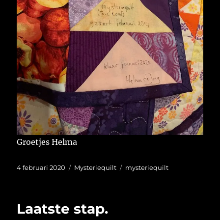
Groetjes Helma
Geplaatst
Categorieën
Tags
4 februari 2020
Mysteriequilt
mysteriequilt
op
Laatste stap.