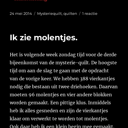
Geplaatst
Categorieën
op
24 mei 2014
Mysteriequilt
,
quilten
1 reactie
op
Een
berg
werk
Ik zie molentjes.
Het is volgende week zondag tijd voor de derde
bijeenkomst van de mysterie-quilt. De hoogste
tijd om aan de slag te gaan met de opdracht
van de vorige keer. We hebben 388 vierkantjes
nodig die bestaan uit twee driehoeken. Daarvan
moeten 96 molentjes en vier andere blokken
worden gemaakt. Een pittige klus. Inmiddels
heb ik alles gesneden en zijn de vierkantjes
klaar om verwerkt te worden tot molentjes.
Ook daar heb ik een klein begin mee gemaakt.