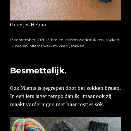
Groetjes Helma
Geplaatst
Categorieën
13 september 2020
breien
,
Miems werkstukken
,
sokken
op
Tags
breien
,
Miems werkstukken.
,
sokken
Besmettelijk.
Ook Miems is gegrepen door het sokken breien.
In een iets lager tempo dan ik , maar ook zij
maakt vorderingen met haar restjes sok.