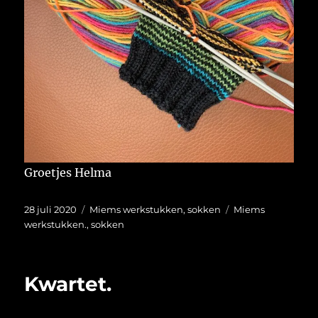
Groetjes Helma
Geplaatst
Categorieën
Tags
28 juli 2020
Miems werkstukken
,
sokken
Miems
op
werkstukken.
,
sokken
Kwartet.