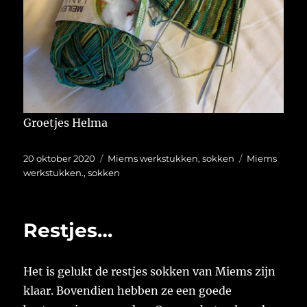
Groetjes Helma
Geplaatst
Categorieën
Tags
20 oktober 2020
Miems werkstukken
,
sokken
Miems
op
werkstukken.
,
sokken
Restjes…
Het is gelukt de restjes sokken van Miems zijn
klaar. Bovendien hebben ze een goede