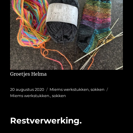
Groetjes Helma
Geplaatst
Categorieën
Tags
20 augustus 2020
Miems werkstukken
,
sokken
op
Miems werkstukken.
,
sokken
Restverwerking.