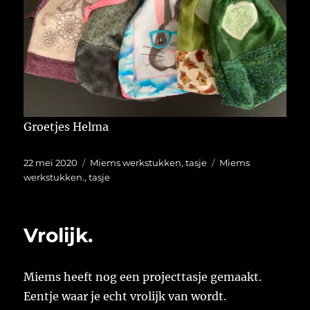
Groetjes Helma
Geplaatst
Categorieën
Tags
22 mei 2020
Miems werkstukken
,
tasje
Miems
op
werkstukken.
,
tasje
Vrolijk.
Miems heeft nog een projecttasje gemaakt.
Eentje waar je echt vrolijk van wordt.