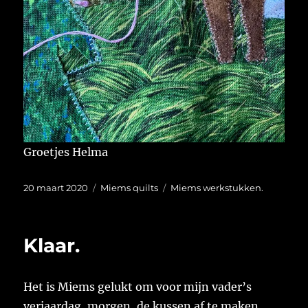
Groetjes Helma
Geplaatst
Categorieën
Tags
20 maart 2020
Miems quilts
Miems werkstukken.
op
Klaar.
Het is Miems gelukt om voor mijn vader’s
verjaardag, morgen, de kussen af te maken.