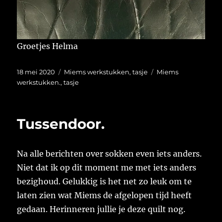
Groetjes Helma
Geplaatst
Categorieën
Tags
18 mei 2020
Miems werkstukken
,
tasje
Miems
op
werkstukken.
,
tasje
Tussendoor.
Na alle berichten over sokken even iets anders.
Niet dat ik op dit moment me met iets anders
bezighoud. Gelukkig is het net zo leuk om te
laten zien wat Miems de afgelopen tijd heeft
gedaan. Herinneren jullie je deze quilt nog.