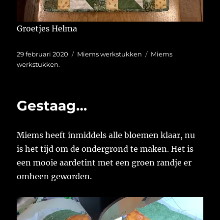
Groetjes Helma
Geplaatst
Categorieën
Tags
29 februari 2020
Miems werkstukken
Miems
op
werkstukken.
Gestaag…
Miems heeft inmiddels alle bloemen klaar, nu
is het tijd om de ondergrond te maken. Het is
een mooie aardetint met een groen randje er
omheen geworden.