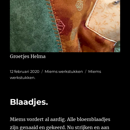
Groetjes Helma
Geplaatst
Categorieën
Tags
12 februari 2020
Miems werkstukken
Miems
op
werkstukken.
Blaadjes.
Miems vordert al aardig. Alle bloemblaadjes
zijn genaaid en gekeerd. Nu strijken en aan