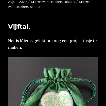
Geplaatst
Categorieën
Tags
28 juni 2020
Miems werkstukken
,
sokken
Miems
op
werkstukken.
,
sokken
Vijftal.
Het is Miems gelukt om nog een projecttasje te
maken.