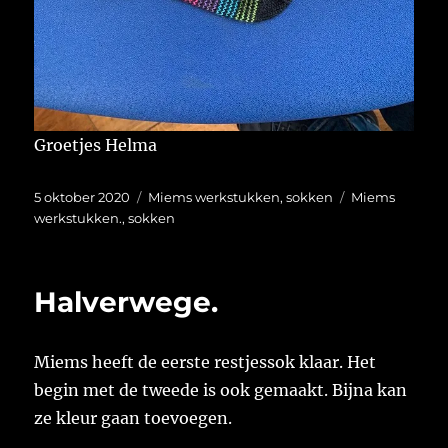
Groetjes Helma
Geplaatst
Categorieën
Tags
5 oktober 2020
Miems werkstukken
,
sokken
Miems
op
werkstukken.
,
sokken
Halverwege.
Miems heeft de eerste restjessok klaar. Het
begin met de tweede is ook gemaakt. Bijna kan
ze kleur gaan toevoegen.