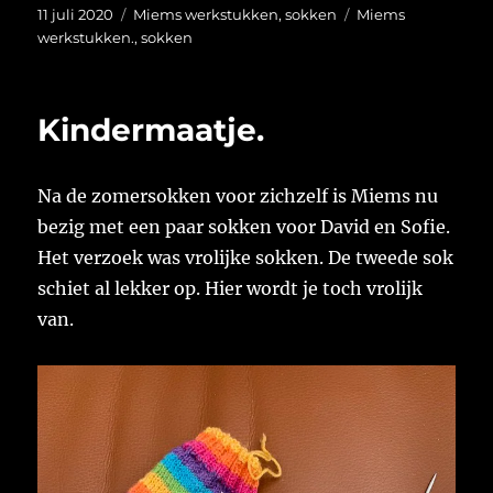
Geplaatst
Categorieën
Tags
11 juli 2020
Miems werkstukken
,
sokken
Miems
op
werkstukken.
,
sokken
Kindermaatje.
Na de zomersokken voor zichzelf is Miems nu
bezig met een paar sokken voor David en Sofie.
Het verzoek was vrolijke sokken. De tweede sok
schiet al lekker op. Hier wordt je toch vrolijk
van.