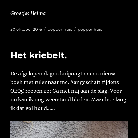
Groetjes Helma
Geplaatst
Categorieën
Tags
30 oktober 2016
poppenhuis
poppenhuis
op
Het kriebelt.
De afgelopen dagen knipoogt er een nieuw
boek met ruler naar me. Aangeschaft tijdens
OEQC roepen ze; Ga met mij aan de slag. Voor
nu kan ik nog weerstand bieden. Maar hoe lang
ik dat vol houd……