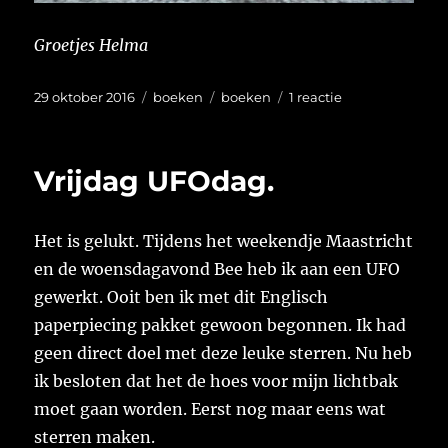
Groetjes Helma
Geplaatst
Categorieën
Tags
op
29 oktober 2016
boeken
boeken
1 reactie
op
Het
kriebelt.
Vrijdag UFOdag.
Het is gelukt. Tijdens het weekendje Maastricht
en de woensdagavond Bee heb ik aan een UFO
gewerkt. Ooit ben ik met dit Englisch
paperpiecing pakket gewoon begonnen. Ik had
geen direct doel met deze leuke sterren. Nu heb
ik besloten dat het de hoes voor mijn lichtbak
moet gaan worden. Eerst nog maar eens wat
sterren maken.