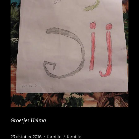
Groetjes Helma
Geplaatst
Categorieën
Tags
23 oktober 2016
familie
familie