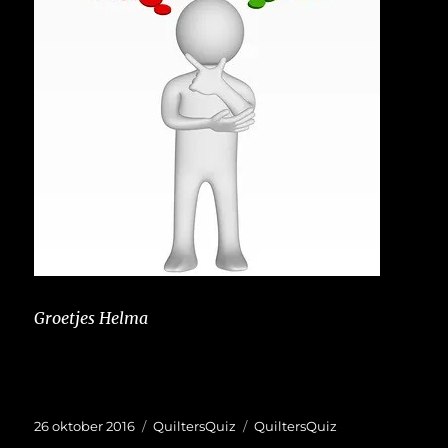
Groetjes Helma
Geplaatst
Categorieën
Tags
26 oktober 2016
QuiltersQuiz
QuiltersQuiz
op