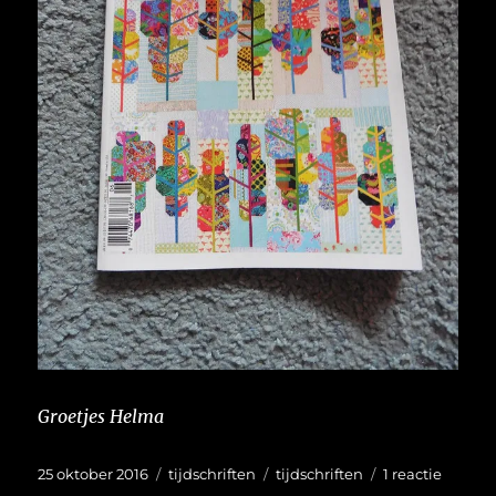
Groetjes Helma
Geplaatst
Categorieën
Tags
op
25 oktober 2016
tijdschriften
tijdschriften
1 reactie
op
Leesple