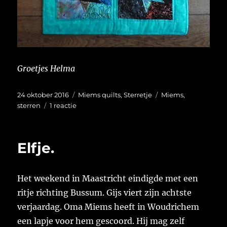
Groetjes Helma
Geplaatst
Categorieën
Tags
24 oktober 2016
Miems quilts
,
Sterretje
Miems
,
op
op
sterren
1 reactie
Tien
sterren.
Elfje.
Het weekend in Maastricht eindigde met een
ritje richting Bussum. Gijs viert zijn achtste
verjaardag. Oma Miems heeft in Woudrichem
een lapje voor hem gescoord. Hij mag zelf