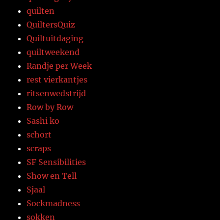
quilten
QuiltersQuiz
Quiltuitdaging
quiltweekend
Randje per Week
rest vierkantjes
ritsenwedstrijd
Row by Row
Sashi ko
schort
scraps
SF Sensibilities
Show en Tell
Sjaal
Sockmadness
sokken