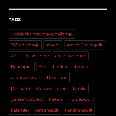
TAGS
100blocksin100dayschallenge
365 challenge
advent
Amish Circle quilt
A quilter lives here
arcadia avenue
Beachgirls
Bee
boeken
breien
cadence court
Dear Jane
Diamanten Sterren
eten
familie
geheim project
haken
Huisjes Quilt
kalender
kattenquilt
konijnenquilt