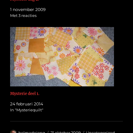
1 november 2009
Met 3 reacties
Mysterie deel 1.
24 februari 2014
In "Mysteriequilt"
Auteur
Geplaatst
Categorieën
helmadejong
21 oktober 2009
Uncategorized