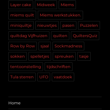
Layer cake
Midweek
Miems
miems quilt
Miems werkstukken.
miniquiltje
nieuwtjes
pasen
Puzzelen
quiltdag Vijfhuizen
quilten
QuiltersQuiz
Row by Row
sjaal
Sockmadness
sokken
spelletjes
spreuken
tasje
tentoonstelling
tijdschriften
Tula sterren
UFO
vaatdoek
Home