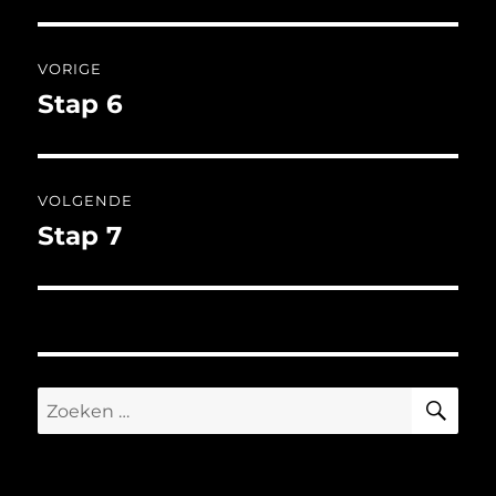
Bericht
VORIGE
navigatie
Stap 6
Vorig
bericht:
VOLGENDE
Stap 7
Volgend
bericht:
ZO
Zoeken
naar: