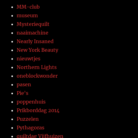
MM-club
museum
Mysteriequilt
naaimachine
Nearly Insaned
New York Beauty
nieuwtjes
Northern Lights
oneblockwonder
pasen
Pie's
poppenhuis
Prikborddag 2014
Puzzelen
Pythagoras
quiltdag Vijfhuizen