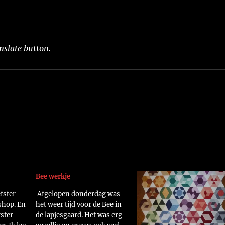
nslate button.
Bee werkje
fster
Afgelopen donderdag was
shop. En
het weer tijd voor de Bee in
fster
de lapjesgaard. Het was erg