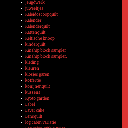
Jeugdwerk
juweeltjes
Kaleidoscoopquilt
Kalender
Kalenderquilt
Kattenquilt
Keltische knoop
kinderquilt
Kinship block sampler
Kinship block sampler.
kleding
kleuren
klosjes garen
koffertje
konijnenquilt
kussens
Kyoto garden
Label
Layer cake
Lensquilt
log cabin variatie