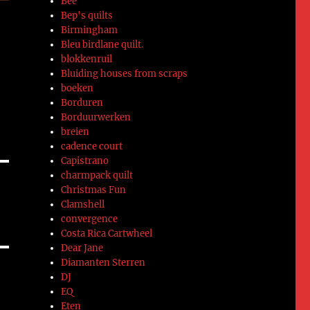
Bee
Bep's quilts
Birmingham
Bleu birdlane quilt.
blokkenruil
Bluiding houses from scraps
boeken
Borduren
Borduurwerken
breien
cadence court
Capistrano
charmpack quilt
Christmas Fun
Clamshell
convergence
Costa Rica Cartwheel
Dear Jane
Diamanten Sterren
DJ
EQ
Eten