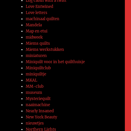
Log cabin with a twist
Love Entwined
Love letters
machinaal quilten
Mandela
Map en etui
midweek
Miems quilts
Miems werkstukken
miniaturen
Miniquilt voor in het quilthuisje
Miniquiltclub
miniquiltje
MKAL
MM-club
museum
Mysteriequilt
naaimachine
Nearly Insaned
New York Beauty
nieuwtjes
Northern Lights