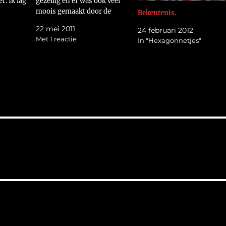
r. Ik lag
gezellig en er was ook veel
moois gemaakt door de
Bekentenis.
fdpijn.
verschillende leden in de
22 mei 2011
24 februari 2012
 bijna
afgelopen tijd. Hier heb ik
Met 1 reactie
In "Hexagonnetjes"
rdt een
geen foto's van gemaakt. Ik
de
ben toen bezig geweest met
Nu maar
de Pies. 's Avonds tijd heb…
iet…