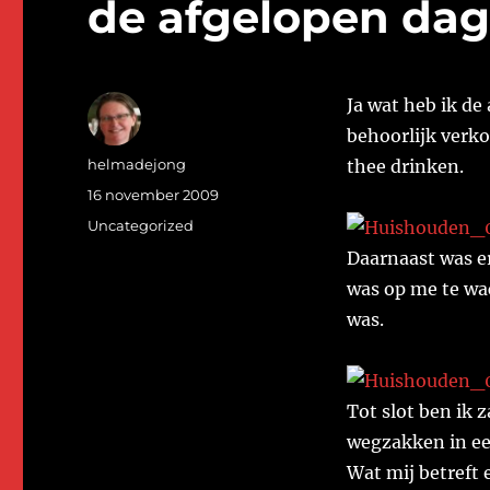
de afgelopen dag
Ja wat heb ik de
behoorlijk verko
Auteur
helmadejong
thee drinken.
Geplaatst
16 november 2009
op
Categorieën
Uncategorized
Daarnaast was er
was op me te wa
was.
Tot slot ben ik 
wegzakken in ee
Wat mij betreft 