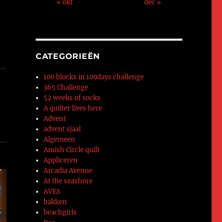
« okt
dec »
CATEGORIEËN
100 blocks in 100days challenge
365 Challenge
52 weeks of socks
A quilter lives here
Advent
advent sjaal
Algemeen
Amish Circle quilt
Appliceren
Arcadia Avenue
At the seashore
AVES
bakken
beachgirls