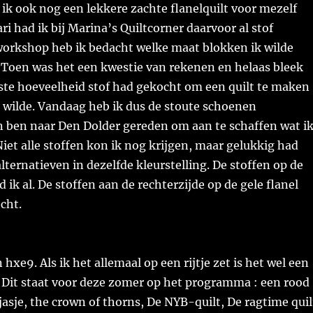
l ik ook nog een lekkere zachte flanelquilt voor mezelf
ri had ik bij Marina’s Quiltcorner daarvoor al stof
workshop heb ik bedacht welke maat blokken ik wilde
 Toen was het een kwestie van rekenen en helaas bleek
uiste hoeveelheid stof had gekocht om een quilt te maken
k wilde. Vandaag heb ik dus de stoute schoenen
 ben naar Den Dolder gereden om aan te schaffen wat i
iet alle stoffen kon ik nog krijgen, maar gelukkig had
ternatieven in dezelfde kleurstelling. De stoffen op de
 ik al. De stoffen aan de rechterzijde op de gele flanel
ocht.
hxe9. Als ik het allemaal op een rijtje zet is het wel een
t. Dit staat voor deze zomer op het programma : een rood
 jasje, the crown of thorns, De NYB-quilt, De ragtime quil