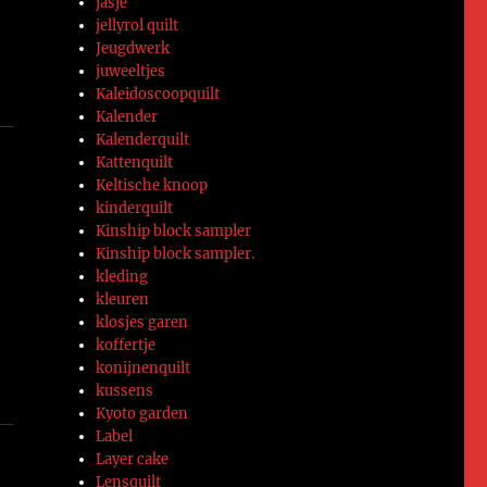
jasje
jellyrol quilt
Jeugdwerk
juweeltjes
Kaleidoscoopquilt
Kalender
Kalenderquilt
Kattenquilt
Keltische knoop
kinderquilt
Kinship block sampler
Kinship block sampler.
kleding
kleuren
klosjes garen
koffertje
konijnenquilt
kussens
Kyoto garden
Label
Layer cake
Lensquilt