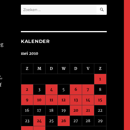
ZOEKEN
Zoeken
naar:
KALENDER
og
mei 2010
Z
M
D
W
D
V
Z
,
1
f
2
3
4
5
6
7
8
9
10
11
12
13
14
15
16
17
18
19
20
21
22
23
24
25
26
27
28
29