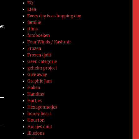
EQ
Eten
Every day is a shopping day
familie
et
films
fotoboeken
Four Winds / Kashmir
t
Frozen
ik
Frozen quilt
an
Geen categorie
geheim project
Give away
Graphic Jam
Haken
Handtas
Hartjes
Hexagonnetjes
honey bears
Houston
Huisjes quilt
Illusions