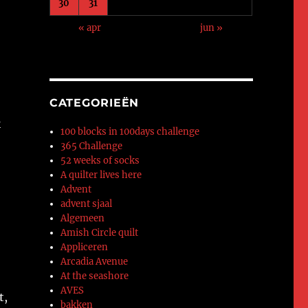
30
31
« apr
jun »
CATEGORIEËN
k
100 blocks in 100days challenge
365 Challenge
52 weeks of socks
A quilter lives here
Advent
advent sjaal
Algemeen
Amish Circle quilt
Appliceren
Arcadia Avenue
At the seashore
AVES
t,
bakken