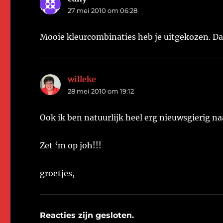
27 mei 2010 om 06:28
Mooie kleurcombinaties heb je uitgekozen. Da
willeke
schreef:
28 mei 2010 om 19:12
Ook ik ben natuurlijk heel erg nieuwsgierig naa
Zet ‘m op joh!!!
groetjes,
Reacties zijn gesloten.