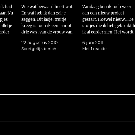
 ik had
Wie wat bewaard heeft wat.
Vandaag ben ik toch weer
kaar. Nu
En wat heb ik dan zal je
aan een nieuw project
apjes
zeggen. Dit jasje, truitje
gestart. Hoewel nieuw... De
lletje
kreeg is toen ik een jaar of
stofjes die ik heb gebruikt li
erder
drie was, van de vrouw van
ik al eerder zien. Het wordt
mijn Opa. Ze heeft het zelf
iets leuk roods voor Angela.
22 augustus 2010
6 juni 2011
gebattikt en genaaid. Is het
De groene en blauwe varian
Soortgelijk bericht
Met 1 reactie
geen dotje? Nog even een
zijn nu even in een fase dat 
update over mijn groene
daar absoluut geen foto's v
jasje.…
kan maken.…