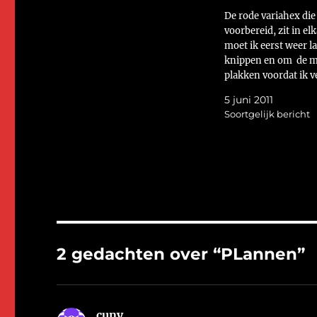
De rode variahex die
voorbereid, zit in el
moet ik eerst weer l
knippen en om de ma
plakken voordat ik v
kan naaien. Groetjes
5 juni 2011
HelmaPlease use the
Soortgelijk bericht
translate button.
2 gedachten over “PLannen”
cuny
schreef: