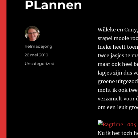
PLannen
Willeke en Cuny,
stapel mooie rooi
Auteur
helmadejong
Ineke heeft toe
Geplaatst
26 mei 2010
twee jasjes te m
op
Categorieën
Uncategorized
maar ook heel b
lapjes zijn dus v
groene uitgezoch
moht ik ook twee
verzamelt voor d
om een leuk gro
Nu ik het toch 