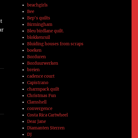
beachgirls
Bee
Bep's quilts
t
Birmingham
ar
Bleu birdlane quilt.
blokkenruil
Bluiding houses from scraps
boeken
Borduren
Borduurwerken
breien
cadence court
Capistrano
charmpack quilt
Christmas Fun
Clamshell
convergence
Costa Rica Cartwheel
Dear Jane
Diamanten Sterren
DJ