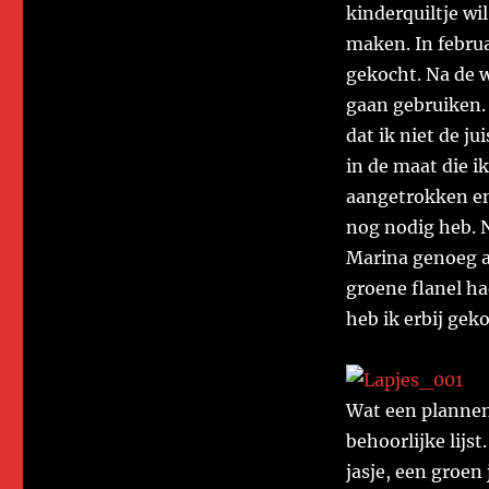
kinderquiltje wi
maken. In februa
gekocht. Na de 
gaan gebruiken.
dat ik niet de j
in de maat die i
aangetrokken en
nog nodig heb. N
Marina genoeg al
groene flanel had
heb ik erbij gek
Wat een plannen 
behoorlijke lijs
jasje, een groen