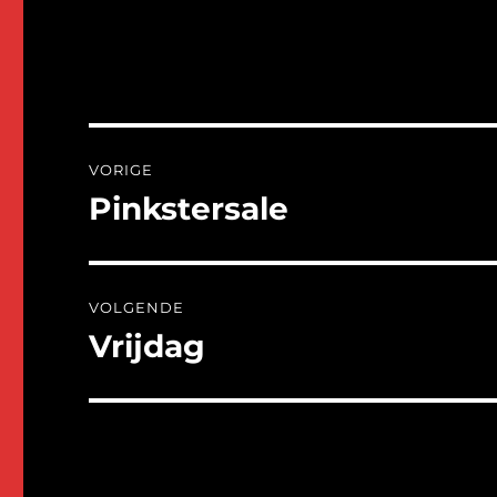
Bericht
VORIGE
navigatie
Pinkstersale
Vorig
bericht:
VOLGENDE
Vrijdag
Volgend
bericht: