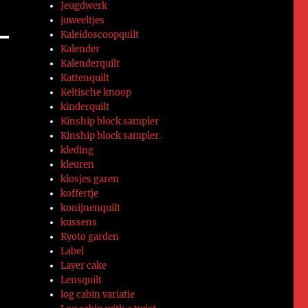
Jeugdwerk
juweeltjes
Kaleidoscoopquilt
Kalender
Kalenderquilt
Kattenquilt
Keltische knoop
kinderquilt
Kinship block sampler
Kinship block sampler.
kleding
kleuren
klosjes garen
koffertje
konijnenquilt
kussens
Kyoto garden
Label
Layer cake
Lensquilt
log cabin variatie