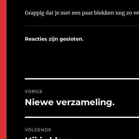
Grappig dat je met een paar blokken nog zo v
Reacties zijn gesloten.
Bericht
VORIGE
navigatie
Niewe verzameling.
Vorig
bericht:
VOLGENDE