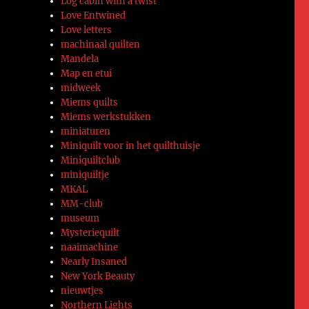
Log cabin with a twist
Love Entwined
Love letters
machinaal quilten
Mandela
Map en etui
midweek
Miems quilts
Miems werkstukken
miniaturen
Miniquilt voor in het quilthuisje
Miniquiltclub
miniquiltje
MKAL
MM-club
museum
Mysteriequilt
naaimachine
Nearly Insaned
New York Beauty
nieuwtjes
Northern Lights