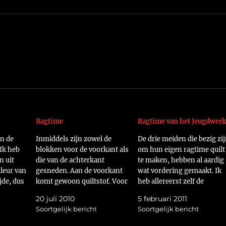
Ragtime
Ragtime van het Jeugdwerk
an de
Inmiddels zijn zowel de
De drie meiden die bezig zi
 Ik heb
blokken voor de voorkant als
om hun eigen ragtime quilt
n uit
die van de achterkant
te maken, hebben al aardig
kleur van
gesneden. Aan de voorkant
wat vordering gemaakt. Ik
jde, dus
komt gewoon quiltstof. Voor
heb allereerst zelf de
 niet op.
de achterzijde heb ik twee
achterkantstof voor de
20 juli 2010
5 februari 2011
e van
flannelstoffen gebruikt. Het
blokken gesneden. Dit zie j
Soortgelijk bericht
Soortgelijk bericht
kjes kan
is de bedoeling om het
op de eerste foto. De meide
 mijn
motief van de versneden
hebben daarna steeds