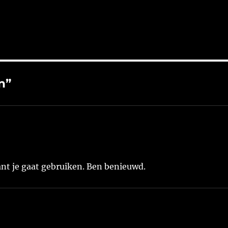
nine-patch in het groot te
blokken gesneden door dez
maken. Ik heb de stapels van
lapjes op de door hen
de…
uitgekozen…
n”
nt je gaat gebruiken. Ben benieuwd.