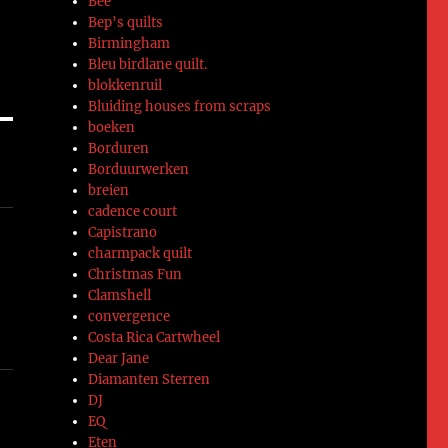
Bee
e
Bep's quilts
Birmingham
Bleu birdlane quilt.
blokkenruil
Bluiding houses from scraps
boeken
Borduren
Borduurwerken
breien
cadence court
Capistrano
charmpack quilt
Christmas Fun
Clamshell
convergence
Costa Rica Cartwheel
Dear Jane
Diamanten Sterren
DJ
EQ
Eten