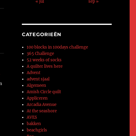
« jul
sep »
CATEGORIEËN
100 blocks in 100days challenge
365 Challenge
52 weeks of socks
A quilter lives here
Advent
advent sjaal
jn
Algemeen
Amish Circle quilt
Appliceren
Arcadia Avenue
At the seashore
AVES
e
bakken
n
beachgirls