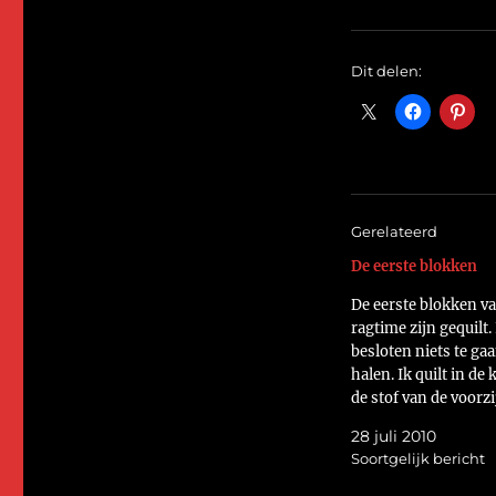
Dit delen:
Gerelateerd
De eerste blokken
De eerste blokken v
ragtime zijn gequilt.
besloten niets te gaa
halen. Ik quilt in de 
de stof van de voorzi
daarin vallen foutjes
28 juli 2010
En aan de achterzijd
Soortgelijk bericht
alleen de blauwe blo
je wel zien hoe goed