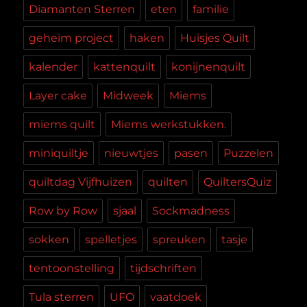
Diamanten Sterren
eten
familie
geheim project
haken
Huisjes Quilt
kalender
kattenquilt
konijnenquilt
Layer cake
Midweek
Miems
miems quilt
Miems werkstukken.
miniquiltje
nieuwtjes
pasen
Puzzelen
quiltdag Vijfhuizen
quilten
QuiltersQuiz
Row by Row
sjaal
Sockmadness
sokken
spelletjes
spreuken
tasje
tentoonstelling
tijdschriften
Tula sterren
UFO
vaatdoek