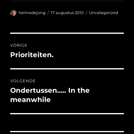
Auteur
Geplaatst
Categorieën
helmadejong
17 augustus 2010
Uncategorized
op
Bericht
VORIGE
navigatie
Prioriteiten.
Vorig
bericht:
VOLGENDE
Ondertussen….. In the
Volgend
bericht:
meanwhile