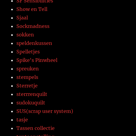
SF Sensibilities
Show en Tell
Sjaal
Sockmadness
sokken
speldenkussen
Spelletjes
Spike's Pinwheel
spreuken
stempels
Sterretje
sterrrenquilt
sudokuquilt
SUS(scrap user system)
tasje
Tassen collectie