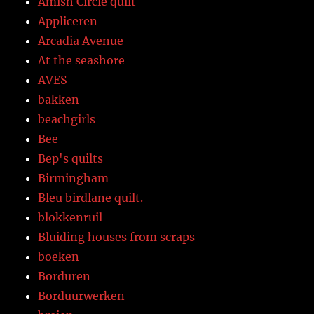
Amish Circle quilt
Appliceren
Arcadia Avenue
At the seashore
AVES
bakken
beachgirls
Bee
Bep's quilts
Birmingham
Bleu birdlane quilt.
blokkenruil
Bluiding houses from scraps
boeken
Borduren
Borduurwerken