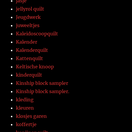
jasje
jellyrol quilt
Jeugdwerk
juweeltjes
Kaleidoscoopquilt
Kalender
Kalenderquilt
Kattenquilt
Keltische knoop
kinderquilt
Kinship block sampler
Kinship block sampler.
kleding
kleuren
klosjes garen
koffertje