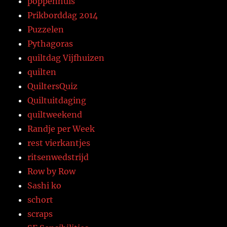
poppenhuis
Prikborddag 2014
Puzzelen
Pythagoras
quiltdag Vijfhuizen
quilten
QuiltersQuiz
Quiltuitdaging
quiltweekend
Randje per Week
rest vierkantjes
ritsenwedstrijd
Row by Row
Sashi ko
schort
scraps