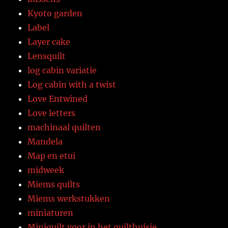
Kyoto garden
Label
Layer cake
Lensquilt
log cabin variatie
Log cabin with a twist
Love Entwined
Love letters
machinaal quilten
Mandela
Map en etui
midweek
Miems quilts
Miems werkstukken
miniaturen
Miniquilt voor in het quilthuisje