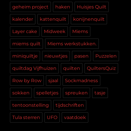
geheim project
haken
Huisjes Quilt
kalender
kattenquilt
konijnenquilt
Layer cake
Midweek
Miems
miems quilt
Miems werkstukken.
miniquiltje
nieuwtjes
pasen
Puzzelen
quiltdag Vijfhuizen
quilten
QuiltersQuiz
Row by Row
sjaal
Sockmadness
sokken
spelletjes
spreuken
tasje
tentoonstelling
tijdschriften
Tula sterren
UFO
vaatdoek