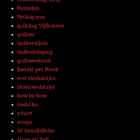
Puzzelen
Pythagoras
quiltdag Vijfhuizen
quilten
QuiltersQuiz
Quiltuitdaging
quiltweekend
Randje per Week
rest vierkantjes
ritsenwedstrijd
Row by Row
Sashi ko
schort
scraps
SF Sensibilities
Show en Tell