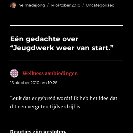
Auteur
Geplaatst
Categorieën
helmadejong
14 oktober 2010
Uncategorized
op
Eén gedachte over
“Jeugdwerk weer van start.”
Wellness aanbiedingen
schreef:
15 oktober 2010 om 10:26
Leuk dat er gebreid wordt! Ik heb het idee dat
dit een vergeten tijdverdrijf is
Reacties zijn gesloten.