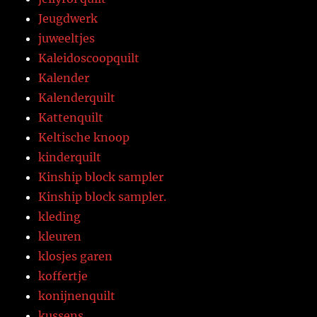
Jeugdwerk
juweeltjes
Kaleidoscoopquilt
Kalender
Kalenderquilt
Kattenquilt
Keltische knoop
kinderquilt
Kinship block sampler
Kinship block sampler.
kleding
kleuren
klosjes garen
koffertje
konijnenquilt
kussens