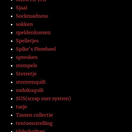
Sjaal
Sockmadness
sokken
speldenkussen
Spelletjes
Spike's Pinwheel
spreuken
stempels
Sterretje
sterrrenquilt
sudokuquilt
SUS(scrap user system)
tasje
Tassen collectie
tentoonstelling
tijdschriften