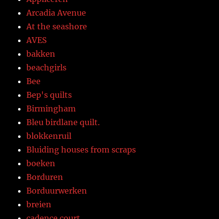
Arcadia Avenue
At the seashore
AVES
bakken
beachgirls
Bee
Bep's quilts
Birmingham
Bleu birdlane quilt.
blokkenruil
Bluiding houses from scraps
boeken
Borduren
Borduurwerken
breien
cadence court