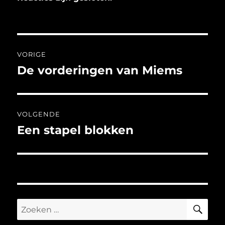
Bericht
VORIGE
navigatie
De vorderingen van Miems
Vorig
bericht:
VOLGENDE
Een stapel blokken
Volgend
bericht:
ZO
Zoeken
naar: