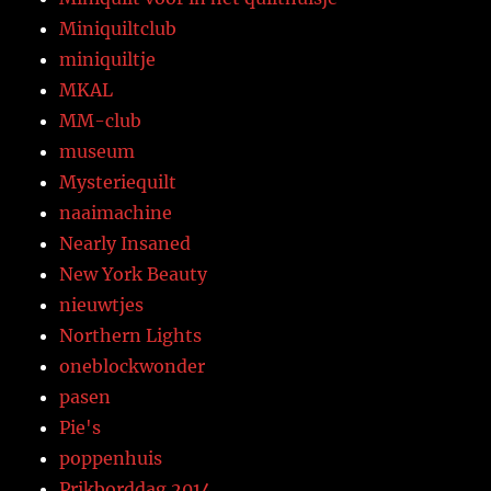
Miniquiltclub
miniquiltje
MKAL
MM-club
museum
Mysteriequilt
naaimachine
Nearly Insaned
New York Beauty
nieuwtjes
Northern Lights
oneblockwonder
pasen
Pie's
poppenhuis
Prikborddag 2014