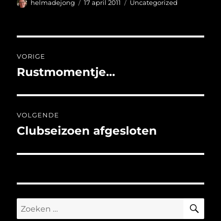
Auteur
Geplaatst
Categorieën
helmadejong
17 april 2011
Uncategorized
op
Bericht
VORIGE
navigatie
Rustmomentje…
Vorig
bericht:
VOLGENDE
Clubseizoen afgesloten
Volgend
bericht:
ZO
Zoeken
naar: