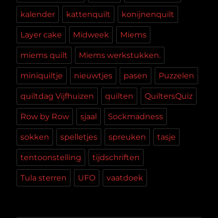
kalender
kattenquilt
konijnenquilt
Layer cake
Midweek
Miems
miems quilt
Miems werkstukken.
miniquiltje
nieuwtjes
pasen
Puzzelen
quiltdag Vijfhuizen
quilten
QuiltersQuiz
Row by Row
sjaal
Sockmadness
sokken
spelletjes
spreuken
tasje
tentoonstelling
tijdschriften
Tula sterren
UFO
vaatdoek