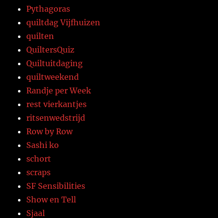
Pythagoras
quiltdag Vijfhuizen
quilten
QuiltersQuiz
Quiltuitdaging
quiltweekend
Randje per Week
rest vierkantjes
ritsenwedstrijd
Row by Row
Sashi ko
schort
scraps
SF Sensibilities
Show en Tell
Sjaal