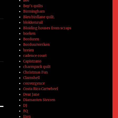
Bee
Bep's quilts
Birmingham
Bleu birdlane quilt.
blokkenruil
Bluiding houses from scraps
boeken
Borduren
Borduurwerken
breien
cadence court
Capistrano
charmpack quilt
Christmas Fun
Clamshell
convergence
Costa Rica Cartwheel
Dear Jane
Diamanten Sterren
DJ
EQ
Eten