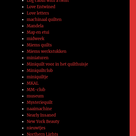
Log cabin with a twist
Love Entwined
Love letters
machinaal quilten
Mandela
Map en etui
midweek
Miems quilts
Miems werkstukken
miniaturen
Miniquilt voor in het quilthuisje
Miniquiltclub
miniquiltje
MKAL
MM-club
museum
Mysteriequilt
naaimachine
Nearly Insaned
New York Beauty
nieuwtjes
Northern Lights