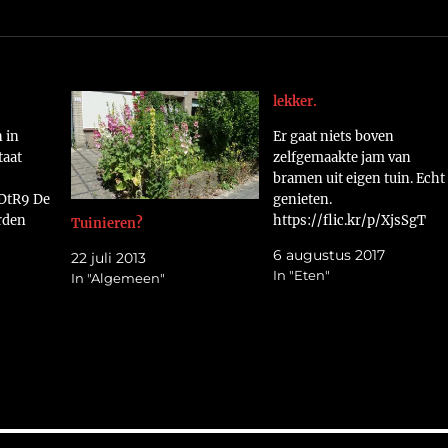
lekker.
n in
Er gaat niets boven
taat
zelfgemaakte jam van
bramen uit eigen tuin. Echt
8DtR9 De
genieten.
rden
https://flic.kr/p/XjsSgT
Tuinieren?
Groetjes Helma
6 augustus 2017
22 juli 2013
8C82V
In "Eten"
In "Algemeen"
de
uin.
8DtUF Het
mroos,
niveer en
og
8C81T