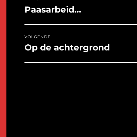
navigatie
Paasarbeid…
Vorig
bericht:
VOLGENDE
Op de achtergrond
Volgend
bericht: