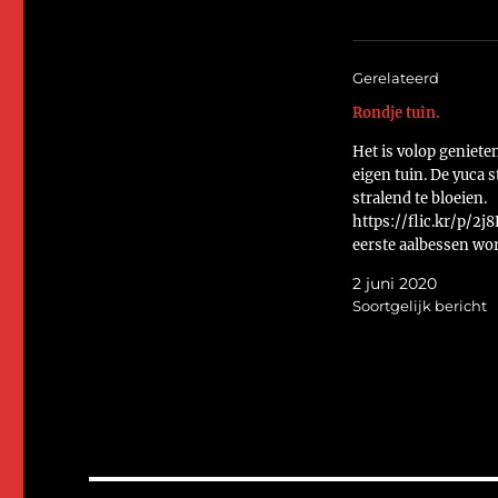
Gerelateerd
Rondje tuin.
Het is volop geniete
eigen tuin. De yuca s
stralend te bloeien.
https://flic.kr/p/2j
eerste aalbessen wo
langzaam aan rood.
2 juni 2020
https://flic.kr/p/2j
Soortgelijk bericht
Maar het mooiste is 
klimroos in de voort
https://flic.kr/p/2j
is met recht een kli
die zich door een co
een hibuscus omho
slingert.
https://flic.kr/p/2j