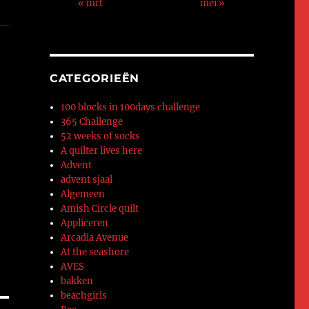
« mrt
mei »
CATEGORIEËN
100 blocks in 100days challenge
365 Challenge
52 weeks of socks
A quilter lives here
Advent
advent sjaal
Algemeen
Amish Circle quilt
Appliceren
Arcadia Avenue
At the seashore
AVES
bakken
beachgirls