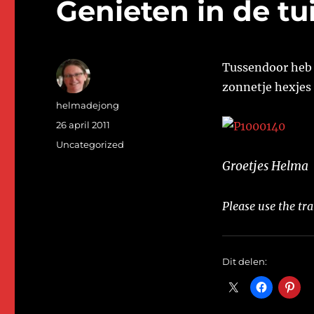
Genieten in de tu
Tussendoor heb i
zonnetje hexjes 
Auteur
helmadejong
Geplaatst
26 april 2011
op
Categorieën
Uncategorized
Groetjes Helma
Please use the tra
Dit delen: