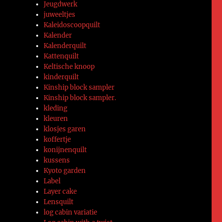
Jeugdwerk
juweeltjes
Kaleidoscoopquilt
Kalender
Kalenderquilt
Kattenquilt
Keltische knoop
kinderquilt
Kinship block sampler
Kinship block sampler.
kleding
kleuren
klosjes garen
koffertje
konijnenquilt
kussens
Kyoto garden
Label
Layer cake
Lensquilt
log cabin variatie