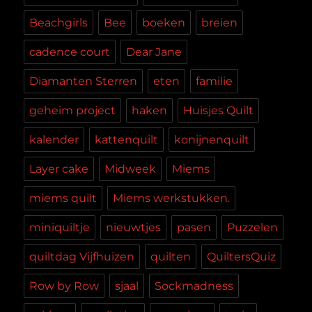
Beachgirls
Bee
boeken
breien
cadence court
Dear Jane
Diamanten Sterren
eten
familie
geheim project
haken
Huisjes Quilt
kalender
kattenquilt
konijnenquilt
Layer cake
Midweek
Miems
miems quilt
Miems werkstukken.
miniquiltje
nieuwtjes
pasen
Puzzelen
quiltdag Vijfhuizen
quilten
QuiltersQuiz
Row by Row
sjaal
Sockmadness