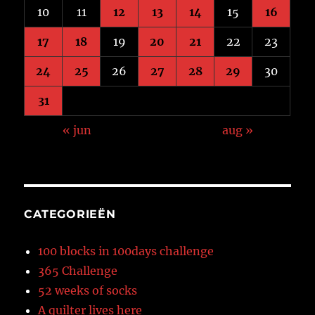
10
11
12
13
14
15
16
17
18
19
20
21
22
23
24
25
26
27
28
29
30
31
« jun
aug »
CATEGORIEËN
100 blocks in 100days challenge
365 Challenge
52 weeks of socks
A quilter lives here