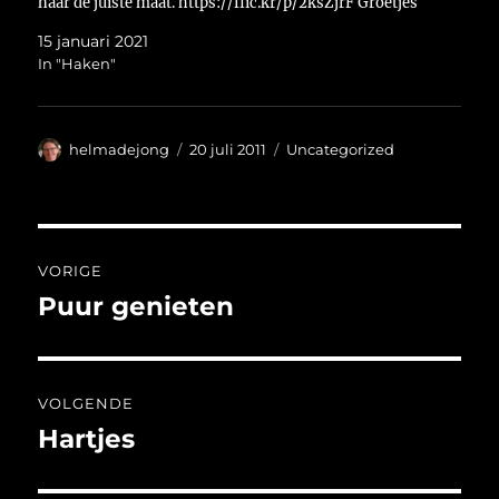
naar de juiste maat. https://flic.kr/p/2ksZjrF Groetjes
Helma
15 januari 2021
In "Haken"
Auteur
Geplaatst
Categorieën
helmadejong
20 juli 2011
Uncategorized
op
Bericht
VORIGE
navigatie
Puur genieten
Vorig
bericht:
VOLGENDE
Hartjes
Volgend
bericht: