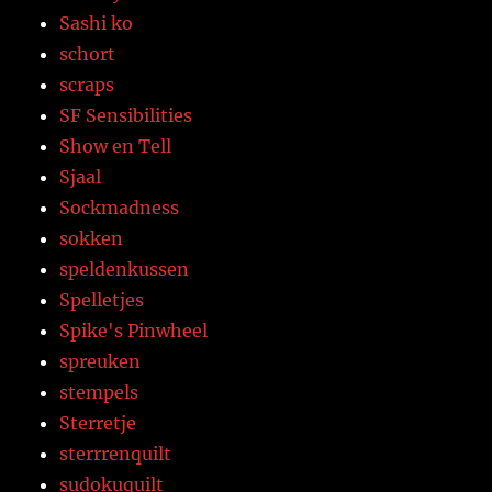
Sashi ko
schort
scraps
SF Sensibilities
Show en Tell
Sjaal
Sockmadness
sokken
speldenkussen
Spelletjes
Spike's Pinwheel
spreuken
stempels
Sterretje
sterrrenquilt
sudokuquilt