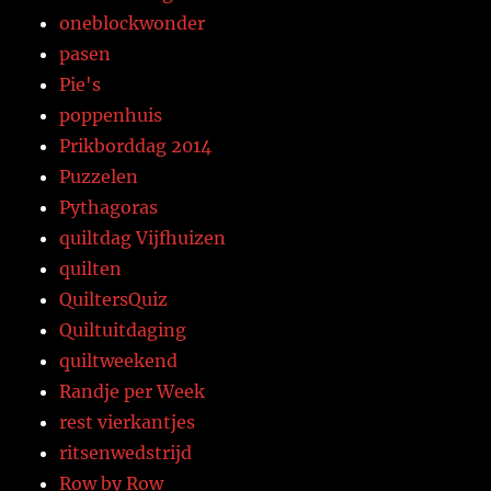
oneblockwonder
pasen
Pie's
poppenhuis
Prikborddag 2014
Puzzelen
Pythagoras
quiltdag Vijfhuizen
quilten
QuiltersQuiz
Quiltuitdaging
quiltweekend
Randje per Week
rest vierkantjes
ritsenwedstrijd
Row by Row