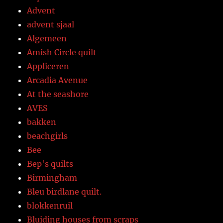
Advent
advent sjaal
Algemeen
Amish Circle quilt
Appliceren
Arcadia Avenue
At the seashore
AVES
bakken
beachgirls
Bee
Bep's quilts
Birmingham
Bleu birdlane quilt.
blokkenruil
Bluiding houses from scraps