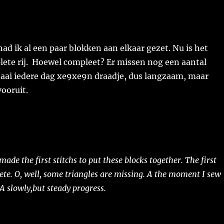
d ik al een paar blokken aan elkaar gezet. Nu is het
lete rij. Hoewel compleet? Er missen nog een aantal
naai iedere dag xe9xe9n draadje, dus langzaam, maar
ooruit.
de the first stitchs to put these blocks together. The first
te. O, well, some triangles are missing. A the moment I sew
 A slowly,but steady progress.