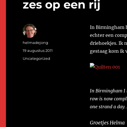
zes op een rij
In Birmingham ha
echter een comp
Auteur
helmadejong
driehoekjes. Ik 
Geplaatst
19 augustus 2011
gestaag kom ik v
op
Categorieën
Uncategorized
In Birmingham I ma
row is now comple
one strand a day.
Groetjes Helma