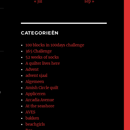
« jul
sep »
CATEGORIEËN
100 blocks in 100days challenge
365 Challenge
52 weeks of socks
A quilter lives here
Advent
advent sjaal
Algemeen
Amish Circle quilt
e
Appliceren
Arcadia Avenue
At the seashore
AVES
bakken
beachgirls