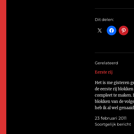
Dit delen:
Gerelateerd
Eerste rij
Het is me gisteren g
de eerste rij blokken
compleet te maken. 
blokken van de volge
heb ik al wel genaai
het aan elkaar zette
23 februari 2011
veel van het goede. 
Soortgelijk bericht
meteen kruipen weer
de naaimachine om e