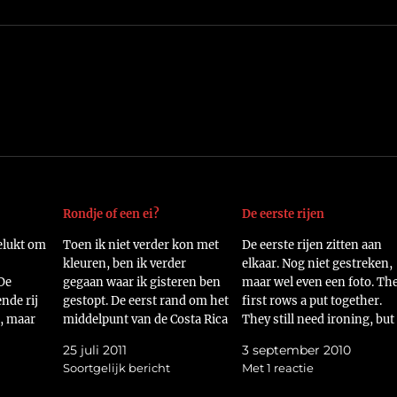
Rondje of een ei?
De eerste rijen
elukt om
Toen ik niet verder kon met
De eerste rijen zitten aan
kleuren, ben ik verder
elkaar. Nog niet gestreken,
De
gegaan waar ik gisteren ben
maar wel even een foto. Th
nde rij
gestopt. De eerst rand om het
first rows a put together.
d, maar
middelpunt van de Costa Rica
They still need ironing, but
n was te
Cartwheel is klaar. Op naar de
here's a picture.Groetjes
25 juli 2011
3 september 2010
Zo
volgende. Since I cloudn't
Helma
Soortgelijk bericht
Met 1 reactie
 achter
colour anymore, I got started
erst die
on the Costa Rica Cartwheel.