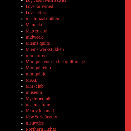
Log cabin with a twist
Love Entwined
Love letters
machinaal quilten
Mandela
Map en etui
midweek
Miems quilts
Miems werkstukken
miniaturen
Miniquilt voor in het quilthuisje
Miniquiltclub
miniquiltje
MKAL
MM-club
museum
Mysteriequilt
naaimachine
Nearly Insaned
New York Beauty
nieuwtjes
Northern Lights