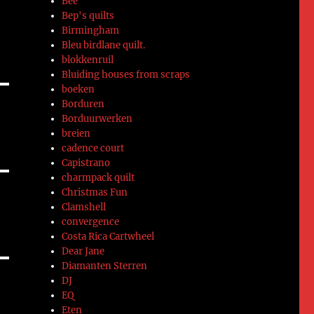
Bee
Bep's quilts
Birmingham
Bleu birdlane quilt.
blokkenruil
Bluiding houses from scraps
boeken
Borduren
Borduurwerken
breien
cadence court
Capistrano
charmpack quilt
Christmas Fun
Clamshell
convergence
Costa Rica Cartwheel
Dear Jane
Diamanten Sterren
DJ
EQ
Eten