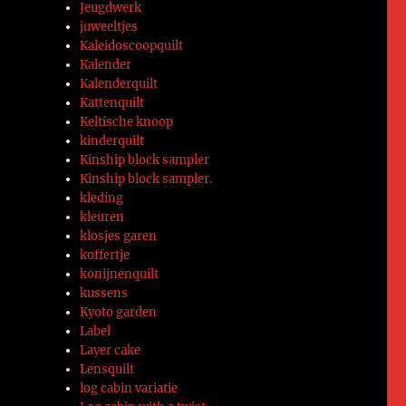
Jeugdwerk
juweeltjes
Kaleidoscoopquilt
Kalender
Kalenderquilt
Kattenquilt
Keltische knoop
kinderquilt
Kinship block sampler
Kinship block sampler.
kleding
kleuren
klosjes garen
koffertje
konijnenquilt
kussens
Kyoto garden
Label
Layer cake
Lensquilt
log cabin variatie