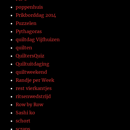
poppenhuis
Prikborddag 2014
Puzzelen
Pythagoras
quiltdag Vijfhuizen
quilten
QuiltersQuiz
Quiltuitdaging
quiltweekend
Randje per Week
rest vierkantjes
ritsenwedstrijd
Row by Row
Sashi ko
schort
scraps