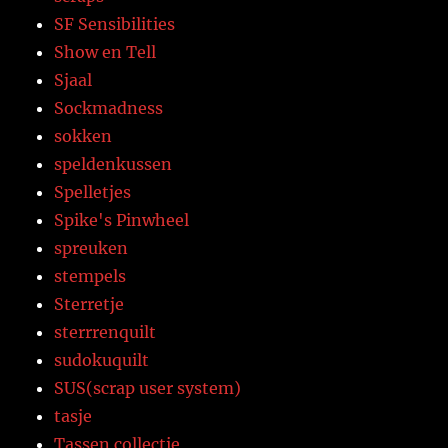
SF Sensibilities
Show en Tell
Sjaal
Sockmadness
sokken
speldenkussen
Spelletjes
Spike's Pinwheel
spreuken
stempels
Sterretje
sterrrenquilt
sudokuquilt
SUS(scrap user system)
tasje
Tassen collectie