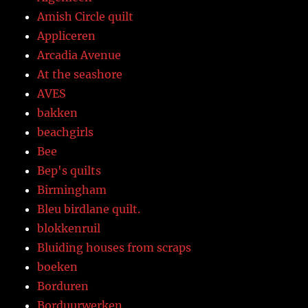
Amish Circle quilt
Appliceren
Arcadia Avenue
At the seashore
AVES
bakken
beachgirls
Bee
Bep's quilts
Birmingham
Bleu birdlane quilt.
blokkenruil
Bluiding houses from scraps
boeken
Borduren
Borduurwerken