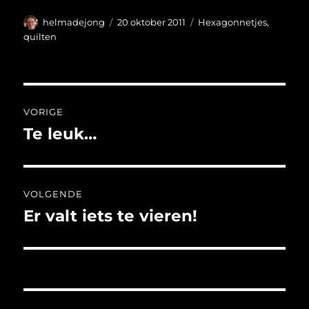
Auteur
Geplaatst
Categorieën
helmadejong
20 oktober 2011
Hexagonnetjes
,
op
quilten
Bericht
VORIGE
navigatie
Te leuk…
Vorig
bericht:
VOLGENDE
Er valt iets te vieren!
Volgend
bericht: