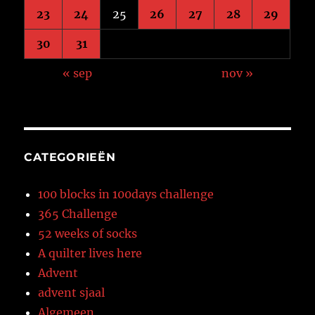
23
24
25
26
27
28
29
30
31
« sep
nov »
CATEGORIEËN
100 blocks in 100days challenge
365 Challenge
52 weeks of socks
A quilter lives here
Advent
advent sjaal
Algemeen