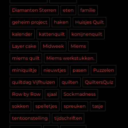
Diamanten Sterren
eten
familie
geheim project
haken
Huisjes Quilt
kalender
kattenquilt
konijnenquilt
Layer cake
Midweek
Miems
miems quilt
Miems werkstukken.
miniquiltje
nieuwtjes
pasen
Puzzelen
quiltdag Vijfhuizen
quilten
QuiltersQuiz
Row by Row
sjaal
Sockmadness
sokken
spelletjes
spreuken
tasje
tentoonstelling
tijdschriften