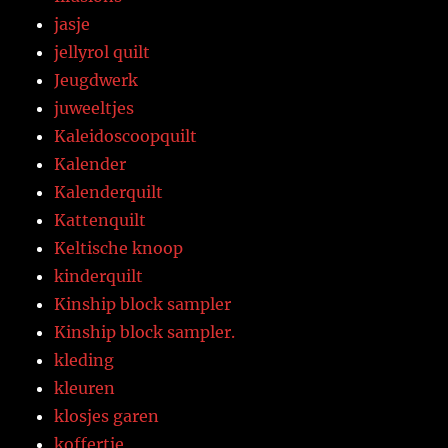
jasje
jellyrol quilt
Jeugdwerk
juweeltjes
Kaleidoscoopquilt
Kalender
Kalenderquilt
Kattenquilt
Keltische knoop
kinderquilt
Kinship block sampler
Kinship block sampler.
kleding
kleuren
klosjes garen
koffertje