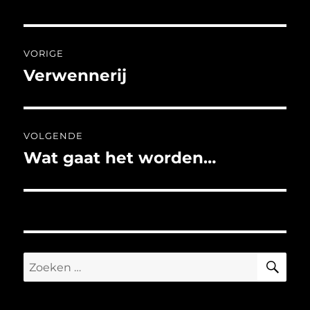
Bericht
VORIGE
navigatie
Verwennerij
Vorig
bericht:
VOLGENDE
Wat gaat het worden…
Volgend
bericht:
ZO
Zoeken
naar: