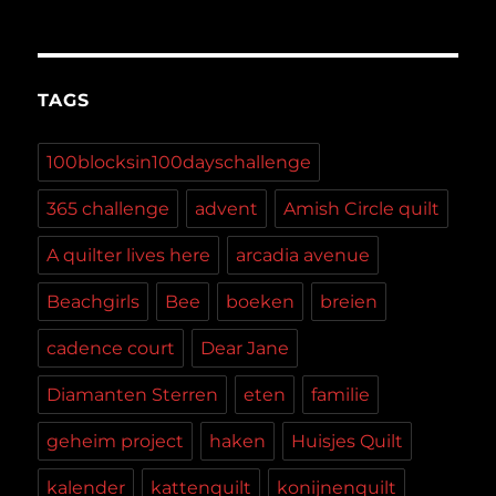
TAGS
100blocksin100dayschallenge
365 challenge
advent
Amish Circle quilt
A quilter lives here
arcadia avenue
Beachgirls
Bee
boeken
breien
cadence court
Dear Jane
Diamanten Sterren
eten
familie
geheim project
haken
Huisjes Quilt
kalender
kattenquilt
konijnenquilt