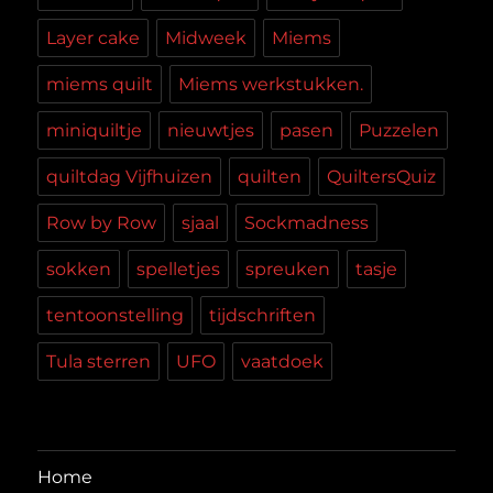
Layer cake
Midweek
Miems
miems quilt
Miems werkstukken.
miniquiltje
nieuwtjes
pasen
Puzzelen
quiltdag Vijfhuizen
quilten
QuiltersQuiz
Row by Row
sjaal
Sockmadness
sokken
spelletjes
spreuken
tasje
tentoonstelling
tijdschriften
Tula sterren
UFO
vaatdoek
Home