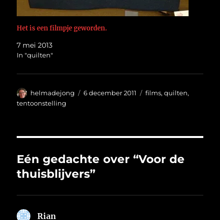
Het is een filmpje geworden.
7 mei 2013
In "quilten"
Auteur
Geplaatst
Categorieën
helmadejong
6 december 2011
films
,
quilten
,
op
tentoonstelling
Eén gedachte over “Voor de
thuisblijvers”
Rian
schreef: