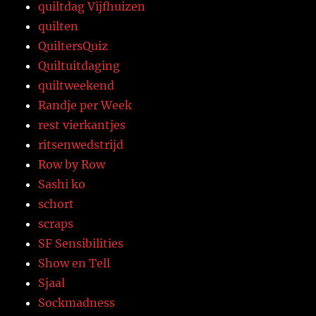
quiltdag Vijfhuizen
quilten
QuiltersQuiz
Quiltuitdaging
quiltweekend
Randje per Week
rest vierkantjes
ritsenwedstrijd
Row by Row
Sashi ko
schort
scraps
SF Sensibilities
Show en Tell
Sjaal
Sockmadness