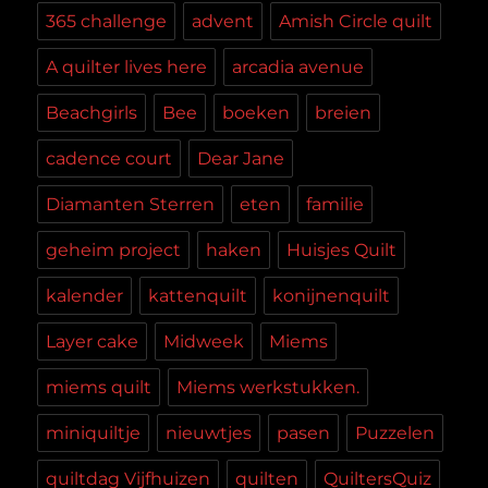
365 challenge
advent
Amish Circle quilt
A quilter lives here
arcadia avenue
Beachgirls
Bee
boeken
breien
cadence court
Dear Jane
Diamanten Sterren
eten
familie
geheim project
haken
Huisjes Quilt
kalender
kattenquilt
konijnenquilt
Layer cake
Midweek
Miems
miems quilt
Miems werkstukken.
miniquiltje
nieuwtjes
pasen
Puzzelen
quiltdag Vijfhuizen
quilten
QuiltersQuiz