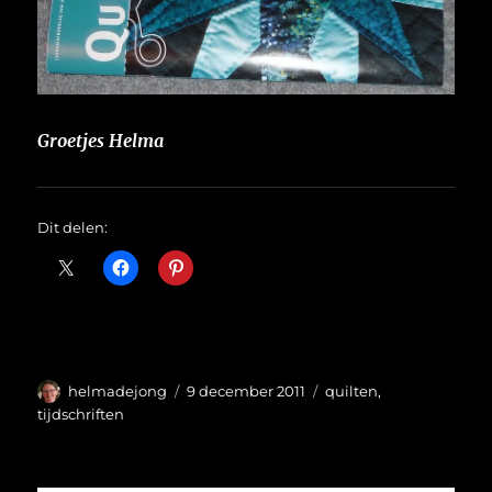
Groetjes Helma
Dit delen:
Auteur
Geplaatst
Categorieën
helmadejong
9 december 2011
quilten
,
op
tijdschriften