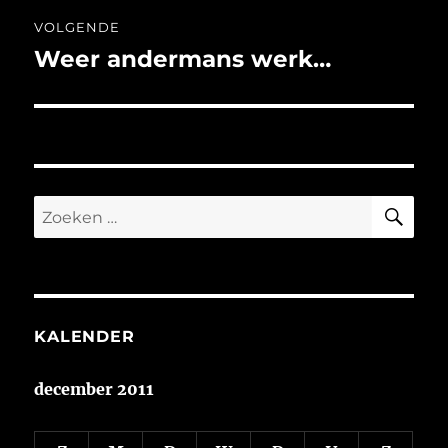
VOLGENDE
Weer andermans werk…
Volgend
bericht:
ZO
Zoeken
naar:
KALENDER
december 2011