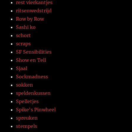
rest vierkantjes
ritsenwedstrijd
Row by Row
Sashi ko
schort
scraps
SF Sensibilities
Show en Tell
Sjaal
Sockmadness
sokken
speldenkussen
Spelletjes
Spike's Pinwheel
spreuken
stempels