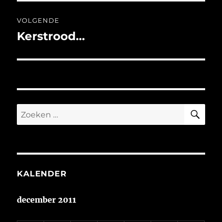
VOLGENDE
Kerstrood…
Volgend
bericht:
ZO
Zoeken
naar:
KALENDER
december 2011