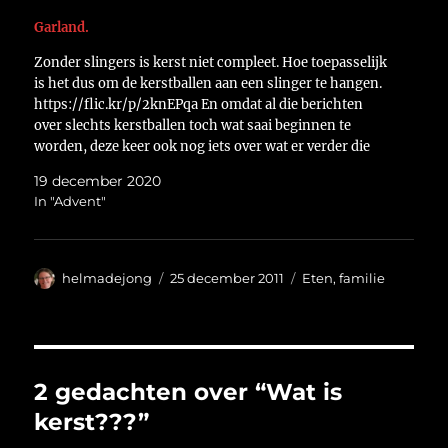
Garland.
Zonder slingers is kerst niet compleet. Hoe toepasselijk
is het dus om de kerstballen aan een slinger te hangen.
https://flic.kr/p/2knEPqa En omdat al die berichten
over slechts kerstballen toch wat saai beginnen te
worden, deze keer ook nog iets over wat er verder die
dag gebeurde. Al eind november is…
19 december 2020
In "Advent"
Auteur
Geplaatst
Categorieën
helmadejong
25 december 2011
Eten
,
familie
op
2 gedachten over “Wat is
kerst???”