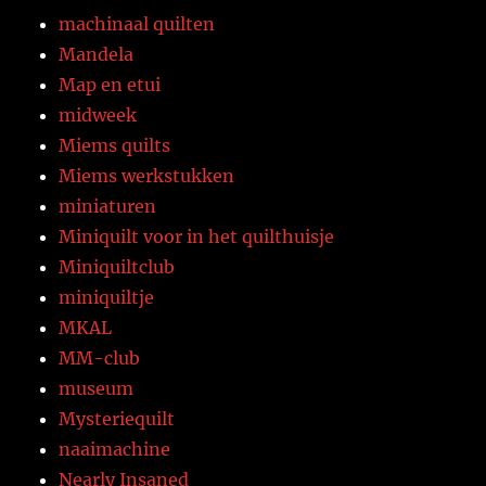
machinaal quilten
Mandela
Map en etui
midweek
Miems quilts
Miems werkstukken
miniaturen
Miniquilt voor in het quilthuisje
Miniquiltclub
miniquiltje
MKAL
MM-club
museum
Mysteriequilt
naaimachine
Nearly Insaned