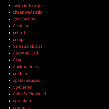
rest vierkantjes
ritsenwedstrijd
Row by Row
Sashi ko
schort
scraps
SF Sensibilities
Show en Tell
Sjaal
Sockmadness
sokken
speldenkussen
Spelletjes
Spike's Pinwheel
spreuken
stempels