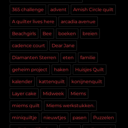
365 challenge
advent
Amish Circle quilt
A quilter lives here
arcadia avenue
Beachgirls
Bee
boeken
breien
cadence court
Dear Jane
Diamanten Sterren
eten
familie
geheim project
haken
Huisjes Quilt
kalender
kattenquilt
konijnenquilt
Layer cake
Midweek
Miems
miems quilt
Miems werkstukken.
miniquiltje
nieuwtjes
pasen
Puzzelen