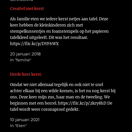
Creatief met kerst
Als familie eten we iedere kerst netjes aan tafel. Deze
keer hebben de kleinkinderen zich met
stempelkussentjes en foamstempels op het papieren
tafelkleed uitgeleeft. Dit was het resultaat.
https://flic.kr/p/DYF6WX
20 januari 2018
In "familie"
Derde keer kerst.
Omdat we niet allemaal tegelijk en ook niet te snel
achter elkaar bij een wilde komen, is het nu nog kerst bij
ons. Deze keer mijn zus, haar man en de tweeling. We
beginnen met een borrel. https://flic.kr/p/2kry8hD De
tafel wordt weer coronaproof gedekt.
https://flic.kr/p/2krCq6e Hierna volgt een voorgerecht.
10 januari 2021
https://flic.kr/p/2krCq3o…
In "Eten"