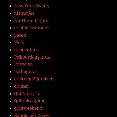
New York Beauty
nieuwtjes
Northern Lights
oneblockwonder
pasen
Pie's
poppenhuis
Prikborddag 2014
Puzzelen
Pythagoras
quiltdag Vijfhuizen
quilten
QuiltersQuiz
Quiltuitdaging
quiltweekend
Randje per Week