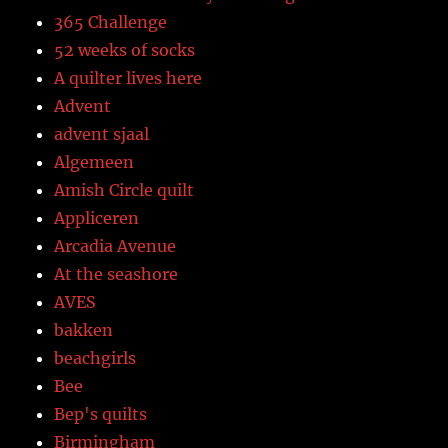
365 Challenge
52 weeks of socks
A quilter lives here
Advent
advent sjaal
Algemeen
Amish Circle quilt
Appliceren
Arcadia Avenue
At the seashore
AVES
bakken
beachgirls
Bee
Bep's quilts
Birmingham