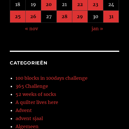
18
19
20
21
22
23
24
25
26
27
28
29
30
31
« nov
jan »
CATEGORIEËN
100 blocks in 100days challenge
365 Challenge
52 weeks of socks
A quilter lives here
Advent
advent sjaal
Algemeen