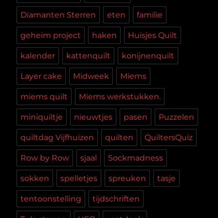
Diamanten Sterren
eten
familie
geheim project
haken
Huisjes Quilt
kalender
kattenquilt
konijnenquilt
Layer cake
Midweek
Miems
miems quilt
Miems werkstukken.
miniquiltje
nieuwtjes
pasen
Puzzelen
quiltdag Vijfhuizen
quilten
QuiltersQuiz
Row by Row
sjaal
Sockmadness
sokken
spelletjes
spreuken
tasje
tentoonstelling
tijdschriften