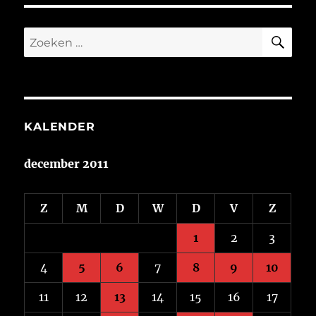
ZO
Zoeken
naar:
KALENDER
december 2011
Z
M
D
W
D
V
Z
1
2
3
4
5
6
7
8
9
10
11
12
13
14
15
16
17