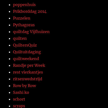
poppenhuis
Prikborddag 2014
Puzzelen
Pythagoras
quiltdag Vijfhuizen
quilten
QuiltersQuiz
Quiltuitdaging
quiltweekend
Randje per Week
rest vierkantjes
ritsenwedstrijd
Row by Row
Sashi ko
schort
scraps