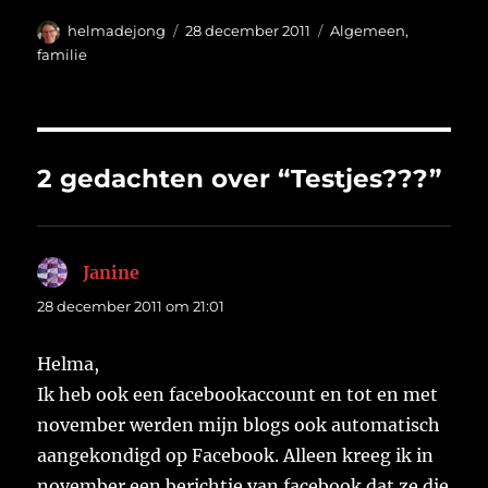
Auteur
Geplaatst
Categorieën
helmadejong
28 december 2011
Algemeen
,
op
familie
2 gedachten over “Testjes???”
Janine
schreef:
28 december 2011 om 21:01
Helma,
Ik heb ook een facebookaccount en tot en met
november werden mijn blogs ook automatisch
aangekondigd op Facebook. Alleen kreeg ik in
november een berichtje van facebook dat ze die