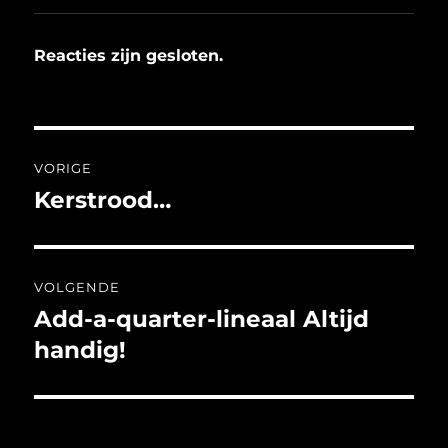
Reacties zijn gesloten.
Bericht
VORIGE
navigatie
Kerstrood…
Vorig
bericht:
VOLGENDE
Add-a-quarter-lineaal Altijd
Volgend
bericht:
handig!