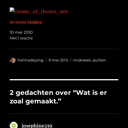
De eerste blokken
10 mei 2010
Met 1 reactie
Auteur
Geplaatst
Categorieën
helmadejong
9 mei 2012
midweek
,
quilten
op
2 gedachten over “Wat is er
zoal gemaakt.”
josephine219
schreef: