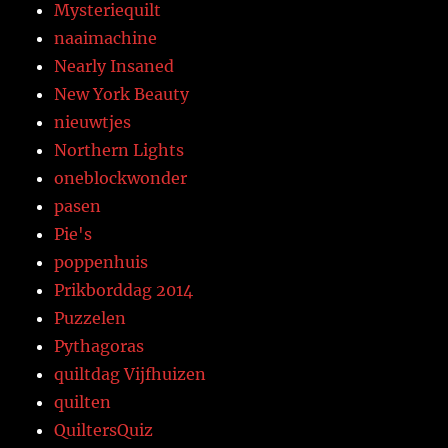
Mysteriequilt
naaimachine
Nearly Insaned
New York Beauty
nieuwtjes
Northern Lights
oneblockwonder
pasen
Pie's
poppenhuis
Prikborddag 2014
Puzzelen
Pythagoras
quiltdag Vijfhuizen
quilten
QuiltersQuiz