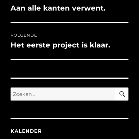
navigatie
Aan alle kanten verwent.
Vorig
bericht:
VOLGENDE
Het eerste project is klaar.
Volgend
bericht:
ZO
Zoeken
naar:
KALENDER