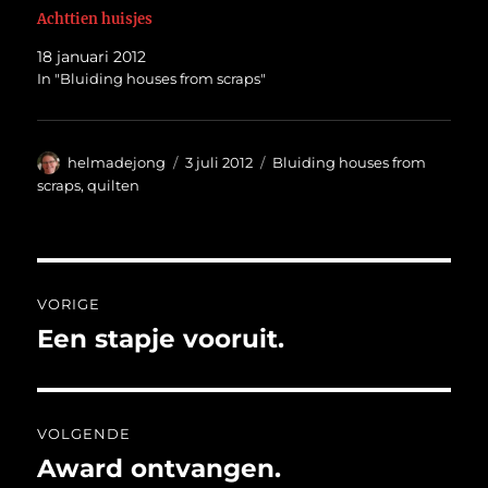
Achttien huisjes
18 januari 2012
In "Bluiding houses from scraps"
Auteur
Geplaatst
Categorieën
helmadejong
3 juli 2012
Bluiding houses from
op
scraps
,
quilten
Bericht
VORIGE
navigatie
Een stapje vooruit.
Vorig
bericht:
VOLGENDE
Award ontvangen.
Volgend