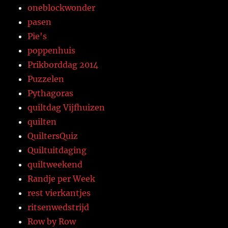
oneblockwonder
pasen
Pie's
poppenhuis
Prikborddag 2014
Puzzelen
Pythagoras
quiltdag Vijfhuizen
quilten
QuiltersQuiz
Quiltuitdaging
quiltweekend
Randje per Week
rest vierkantjes
ritsenwedstrijd
Row by Row