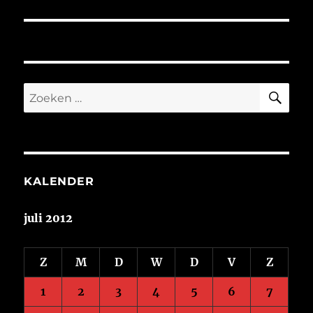
bericht:
ZO
Zoeken
naar:
KALENDER
juli 2012
Z
M
D
W
D
V
Z
1
2
3
4
5
6
7