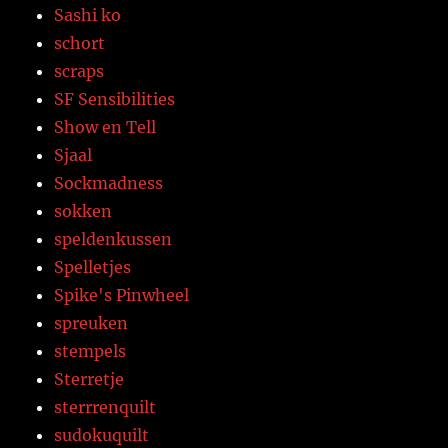
Sashi ko
schort
scraps
SF Sensibilities
Show en Tell
Sjaal
Sockmadness
sokken
speldenkussen
Spelletjes
Spike's Pinwheel
spreuken
stempels
Sterretje
sterrrenquilt
sudokuquilt