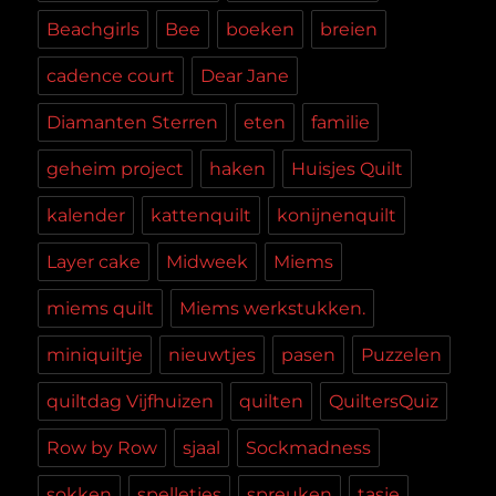
Beachgirls
Bee
boeken
breien
cadence court
Dear Jane
Diamanten Sterren
eten
familie
geheim project
haken
Huisjes Quilt
kalender
kattenquilt
konijnenquilt
Layer cake
Midweek
Miems
miems quilt
Miems werkstukken.
miniquiltje
nieuwtjes
pasen
Puzzelen
quiltdag Vijfhuizen
quilten
QuiltersQuiz
Row by Row
sjaal
Sockmadness
sokken
spelletjes
spreuken
tasje