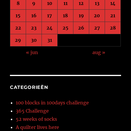
8
9
10
11
12
13
14
15
16
17
18
19
20
21
22
23
24
25
26
27
28
29
30
31
« jun
aug »
CATEGORIEËN
100 blocks in 100days challenge
365 Challenge
52 weeks of socks
A quilter lives here