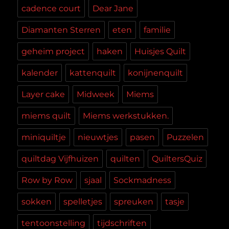
cadence court
Dear Jane
Diamanten Sterren
eten
familie
geheim project
haken
Huisjes Quilt
kalender
kattenquilt
konijnenquilt
Layer cake
Midweek
Miems
miems quilt
Miems werkstukken.
miniquiltje
nieuwtjes
pasen
Puzzelen
quiltdag Vijfhuizen
quilten
QuiltersQuiz
Row by Row
sjaal
Sockmadness
sokken
spelletjes
spreuken
tasje
tentoonstelling
tijdschriften