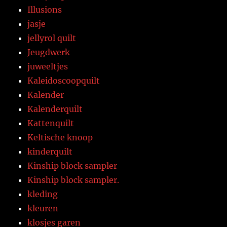
Illusions
jasje
jellyrol quilt
Jeugdwerk
juweeltjes
Kaleidoscoopquilt
Kalender
Kalenderquilt
Kattenquilt
Keltische knoop
kinderquilt
Kinship block sampler
Kinship block sampler.
kleding
kleuren
klosjes garen