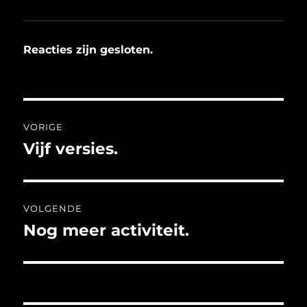
Reacties zijn gesloten.
Bericht
VORIGE
navigatie
Vijf versies.
Vorig
bericht:
VOLGENDE
Nog meer activiteit.
Volgend
bericht: