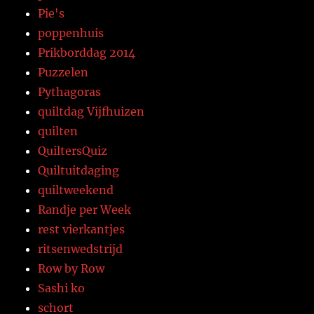
Pie's
poppenhuis
Prikborddag 2014
Puzzelen
Pythagoras
quiltdag Vijfhuizen
quilten
QuiltersQuiz
Quiltuitdaging
quiltweekend
Randje per Week
rest vierkantjes
ritsenwedstrijd
Row by Row
Sashi ko
schort