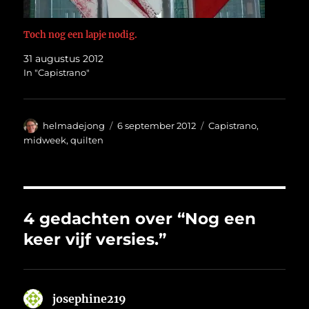
Toch nog een lapje nodig.
31 augustus 2012
In "Capistrano"
Auteur
Geplaatst
Categorieën
helmadejong
6 september 2012
Capistrano
,
op
midweek
,
quilten
4 gedachten over “Nog een
keer vijf versies.”
josephine219
schreef: