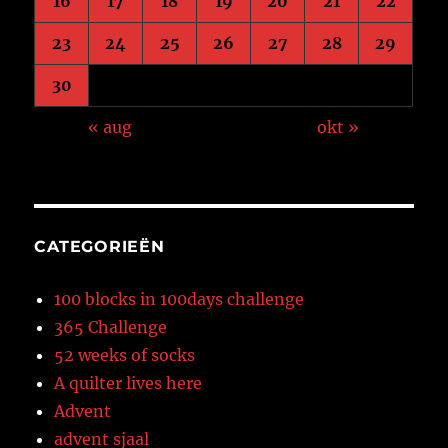
16
17
18
19
20
21
22
23
24
25
26
27
28
29
30
« aug
okt »
CATEGORIEËN
100 blocks in 100days challenge
365 Challenge
52 weeks of socks
A quilter lives here
Advent
advent sjaal