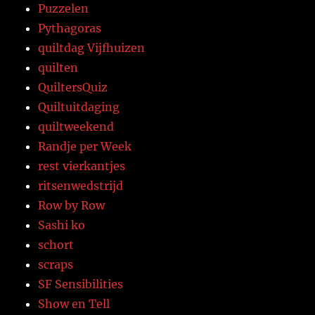
Puzzelen
Pythagoras
quiltdag Vijfhuizen
quilten
QuiltersQuiz
Quiltuitdaging
quiltweekend
Randje per Week
rest vierkantjes
ritsenwedstrijd
Row by Row
Sashi ko
schort
scraps
SF Sensibilities
Show en Tell