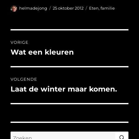
Auteur
Geplaatst
Categorieën
helmadejong
25 oktober 2012
Eten
,
familie
op
Bericht
VORIGE
navigatie
Wat een kleuren
Vorig
bericht:
VOLGENDE
Laat de winter maar komen.
Volgend
bericht:
ZO
Zoeken