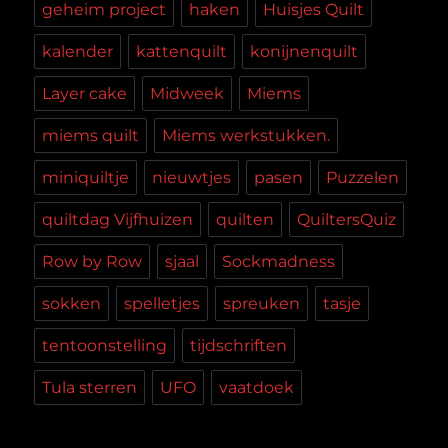
geheim project
haken
Huisjes Quilt
kalender
kattenquilt
konijnenquilt
Layer cake
Midweek
Miems
miems quilt
Miems werkstukken.
miniquiltje
nieuwtjes
pasen
Puzzelen
quiltdag Vijfhuizen
quilten
QuiltersQuiz
Row by Row
sjaal
Sockmadness
sokken
spelletjes
spreuken
tasje
tentoonstelling
tijdschriften
Tula sterren
UFO
vaatdoek