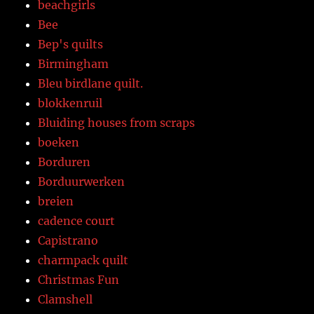
beachgirls
Bee
Bep's quilts
Birmingham
Bleu birdlane quilt.
blokkenruil
Bluiding houses from scraps
boeken
Borduren
Borduurwerken
breien
cadence court
Capistrano
charmpack quilt
Christmas Fun
Clamshell