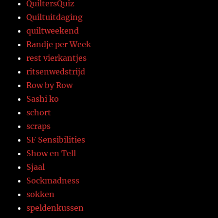
QuiltersQuiz
Quiltuitdaging
quiltweekend
Randje per Week
rest vierkantjes
ritsenwedstrijd
Row by Row
Sashi ko
schort
scraps
SF Sensibilities
Show en Tell
Sjaal
Sockmadness
sokken
speldenkussen