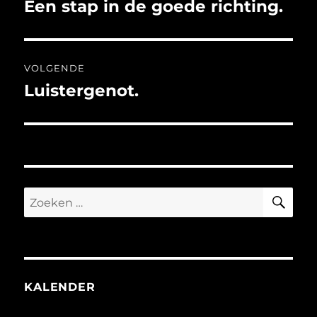
navigatie
Een stap in de goede richting.
Vorig
bericht:
VOLGENDE
Luistergenot.
Volgend
bericht:
ZO
Zoeken
naar:
KALENDER