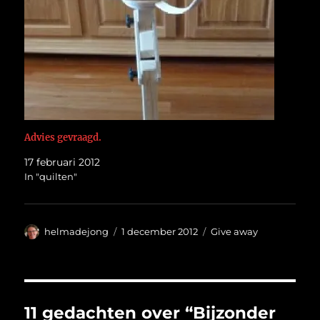
Advies gevraagd.
17 februari 2012
In "quilten"
Auteur
Geplaatst
Categorieën
helmadejong
1 december 2012
Give away
op
11 gedachten over “Bijzonder