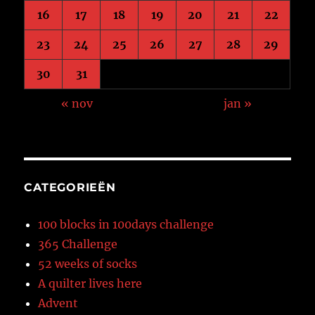
16
17
18
19
20
21
22
23
24
25
26
27
28
29
30
31
« nov
jan »
CATEGORIEËN
100 blocks in 100days challenge
365 Challenge
52 weeks of socks
A quilter lives here
Advent