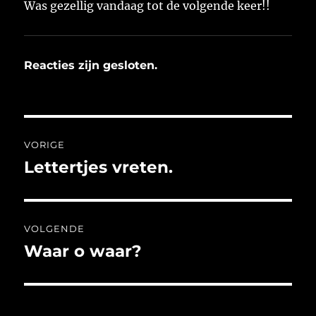
Was gezellig vandaag tot de volgende keer!!
Reacties zijn gesloten.
Bericht
VORIGE
navigatie
Lettertjes vreten.
Vorig
bericht:
VOLGENDE
Waar o waar?
Volgend
bericht: