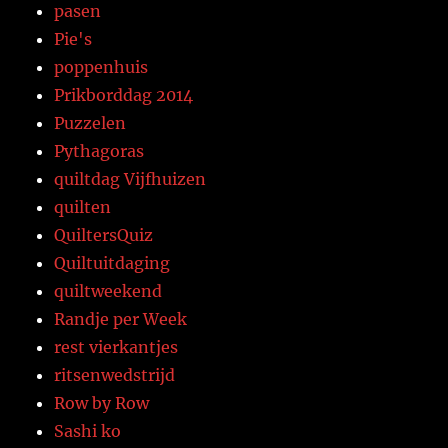
pasen
Pie's
poppenhuis
Prikborddag 2014
Puzzelen
Pythagoras
quiltdag Vijfhuizen
quilten
QuiltersQuiz
Quiltuitdaging
quiltweekend
Randje per Week
rest vierkantjes
ritsenwedstrijd
Row by Row
Sashi ko