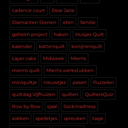
cadence court
Dear Jane
Diamanten Sterren
eten
familie
geheim project
haken
Huisjes Quilt
kalender
kattenquilt
konijnenquilt
Layer cake
Midweek
Miems
miems quilt
Miems werkstukken.
miniquiltje
nieuwtjes
pasen
Puzzelen
quiltdag Vijfhuizen
quilten
QuiltersQuiz
Row by Row
sjaal
Sockmadness
sokken
spelletjes
spreuken
tasje