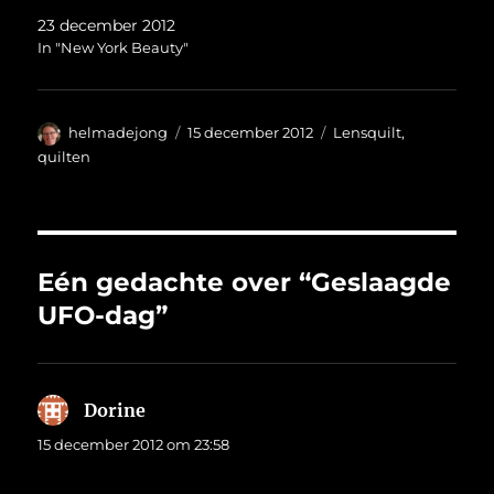
23 december 2012
In "New York Beauty"
Auteur
Geplaatst
Categorieën
helmadejong
15 december 2012
Lensquilt
,
op
quilten
Eén gedachte over “Geslaagde
UFO-dag”
Dorine
schreef:
15 december 2012 om 23:58