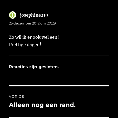
josephine219
schreef:
25 december 2012 om 20:29
Zo wil ik er ook wel een!
Prettige dagen!
Reacties zijn gesloten.
Bericht
VORIGE
navigatie
Alleen nog een rand.
Vorig
bericht: