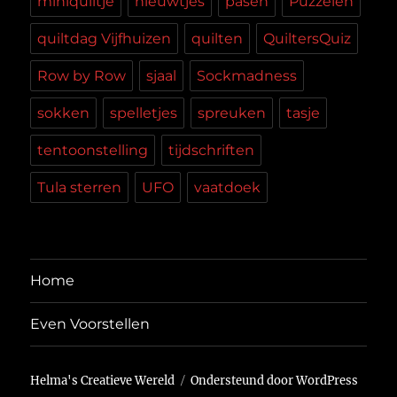
miniquiltje
nieuwtjes
pasen
Puzzelen
quiltdag Vijfhuizen
quilten
QuiltersQuiz
Row by Row
sjaal
Sockmadness
sokken
spelletjes
spreuken
tasje
tentoonstelling
tijdschriften
Tula sterren
UFO
vaatdoek
Home
Even Voorstellen
Helma's Creatieve Wereld
Ondersteund door WordPress