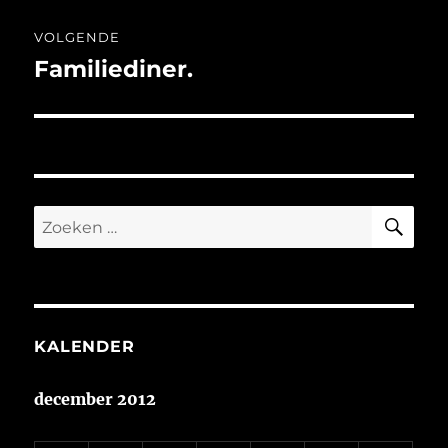
VOLGENDE
Familiediner.
Volgend
bericht:
ZO
Zoeken
naar:
KALENDER
december 2012