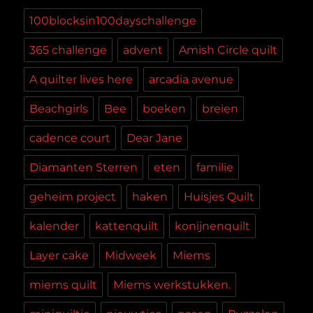
100blocksin100dayschallenge
365 challenge
advent
Amish Circle quilt
A quilter lives here
arcadia avenue
Beachgirls
Bee
boeken
breien
cadence court
Dear Jane
Diamanten Sterren
eten
familie
geheim project
haken
Huisjes Quilt
kalender
kattenquilt
konijnenquilt
Layer cake
Midweek
Miems
miems quilt
Miems werkstukken.