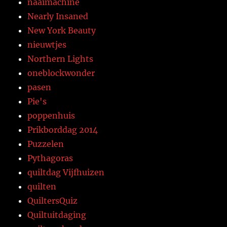
naaimachine
Nearly Insaned
New York Beauty
nieuwtjes
Northern Lights
oneblockwonder
pasen
Pie's
poppenhuis
Prikborddag 2014
Puzzelen
Pythagoras
quiltdag Vijfhuizen
quilten
QuiltersQuiz
Quiltuitdaging