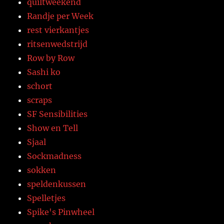
quiltweekend
Randje per Week
rest vierkantjes
ritsenwedstrijd
Row by Row
Sashi ko
schort
scraps
SF Sensibilities
Show en Tell
Sjaal
Sockmadness
sokken
speldenkussen
Spelletjes
Spike's Pinwheel