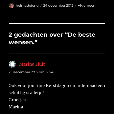
Auteur
Geplaatst
Categorieën
helmadejong
24 december 2012
Algemeen
op
2 gedachten over “De beste
wensen.”
Marina Fluit
schreef:
25 december 2012 om 17:24
Ook voor jou fijne Kerstdagen en inderdaad een
schattig stalletje!
Groetjes
Marina