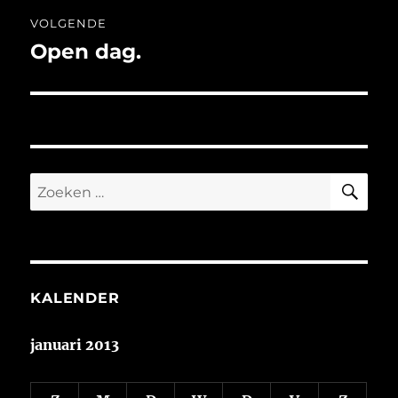
VOLGENDE
Open dag.
Volgend
bericht:
ZO
Zoeken
naar:
KALENDER
januari 2013