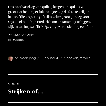
Gijs heeftvandaag zijn quilt gekregen. De quilt is zo
groot Dat het amper lukt het goed op de foto te krijgen.
https://flic.kr/p/YP1yFf Hij is zeker groot genoeg voor
Gijs en zijn nichtje Frederiek om er samen op te liggen.
Kijk maar. https://flic.kr/p/YP1yDS Tot slot nog een foto
van het geheime…
28 oktober 2017
In "familie"
Auteur
Geplaatst
Categorieën
helmadejong
12 januari 2013
boeken
,
familie
op
Bericht
VORIGE
navigatie
Strijken of…..
Vorig
bericht: