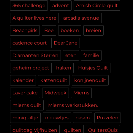
365 challenge
advent
Amish Circle quilt
A quilter lives here
arcadia avenue
Beachgirls
Bee
boeken
breien
cadence court
Dear Jane
Diamanten Sterren
eten
familie
geheim project
haken
Huisjes Quilt
kalender
kattenquilt
konijnenquilt
Layer cake
Midweek
Miems
miems quilt
Miems werkstukken.
miniquiltje
nieuwtjes
pasen
Puzzelen
quiltdag Vijfhuizen
quilten
QuiltersQuiz