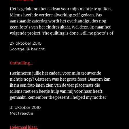
Het is gelukt om het cadeau voor mijn nichtje te quilten.
Miems heeft de verdere afwerking zelf gedaan. Pas
aanstaande zaterdag wordt het overhandigt, dus nog
geen foto's van het eindresultaat. Wel deze. Op naar het
volgende project. The quilting is done. Still no photo's of
the endresult because this gift…
27 oktober 2010
Soortgelijk bericht
Onthulling…
Herinneren jullie het cadeau voor mijn trouwende
nichtje nog?? Gisteren was het grote feest. Daarom kan
ik nu een foto laten zien van de vier placemats die
Miems met een beetje hulp van mij voor haar heeft
gemaakt. Remember the present I helped my mother
with by doing the quilting for…
31 oktober 2010
Met 1 reactie
Helemaal klaar.