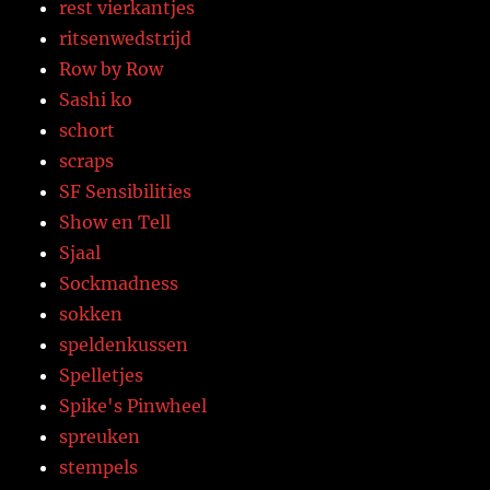
rest vierkantjes
ritsenwedstrijd
Row by Row
Sashi ko
schort
scraps
SF Sensibilities
Show en Tell
Sjaal
Sockmadness
sokken
speldenkussen
Spelletjes
Spike's Pinwheel
spreuken
stempels