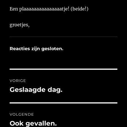
Een plaaaaaaaaaaaaaaatje! (beide!)
groetjes,
Reacties zijn gesloten.
Bericht
VORIGE
navigatie
Geslaagde dag.
Vorig
bericht:
VOLGENDE
Ook gevallen.
Volgend