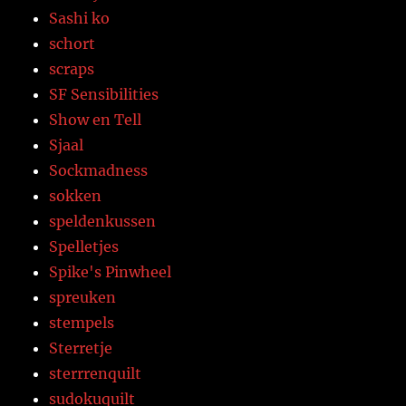
Sashi ko
schort
scraps
SF Sensibilities
Show en Tell
Sjaal
Sockmadness
sokken
speldenkussen
Spelletjes
Spike's Pinwheel
spreuken
stempels
Sterretje
sterrrenquilt
sudokuquilt