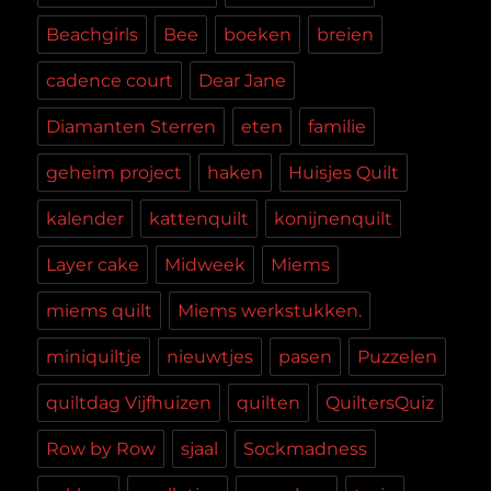
Beachgirls
Bee
boeken
breien
cadence court
Dear Jane
Diamanten Sterren
eten
familie
geheim project
haken
Huisjes Quilt
kalender
kattenquilt
konijnenquilt
Layer cake
Midweek
Miems
miems quilt
Miems werkstukken.
miniquiltje
nieuwtjes
pasen
Puzzelen
quiltdag Vijfhuizen
quilten
QuiltersQuiz
Row by Row
sjaal
Sockmadness