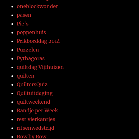
oneblockwonder
pasen
Pie's
poppenhuis
Prikborddag 2014
Puzzelen
Pythagoras
quiltdag Vijfhuizen
quilten
QuiltersQuiz
Quiltuitdaging
quiltweekend
Randje per Week
rest vierkantjes
ritsenwedstrijd
Row by Row