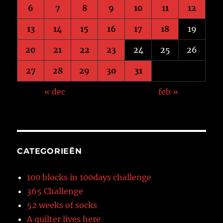
6
7
8
9
10
11
12
13
14
15
16
17
18
19
20
21
22
23
24
25
26
27
28
29
30
31
« dec
feb »
CATEGORIEËN
100 blocks in 100days challenge
365 Challenge
52 weeks of socks
A quilter lives here