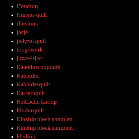
Houston
Huisjes quilt
Illusions
jasje
jellyrol quilt
Jeugdwerk
juweeltjes
Kaleidoscoopquilt
Kalender
Kalenderquilt
Kattenquilt
Keltische knoop
kinderquilt
Kinship block sampler
Kinship block sampler.
kleding