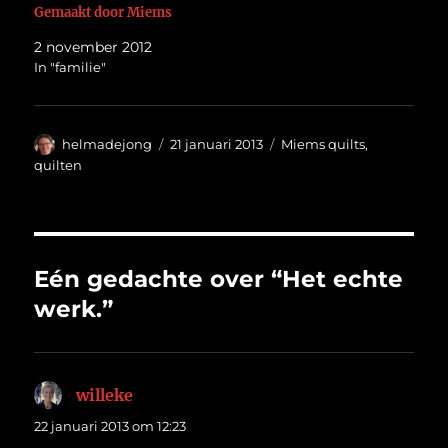
Gemaakt door Miems
2 november 2012
In "familie"
Auteur
Geplaatst
Categorieën
helmadejong
21 januari 2013
Miems quilts
,
op
quilten
Eén gedachte over “Het echte
werk.”
willeke
schreef:
22 januari 2013 om 12:23