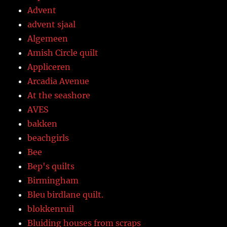
Advent
advent sjaal
Algemeen
Amish Circle quilt
Appliceren
Arcadia Avenue
At the seashore
AVES
bakken
beachgirls
Bee
Bep's quilts
Birmingham
Bleu birdlane quilt.
blokkenruil
Bluiding houses from scraps