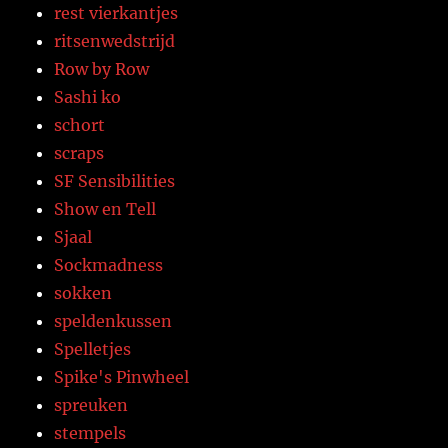
rest vierkantjes
ritsenwedstrijd
Row by Row
Sashi ko
schort
scraps
SF Sensibilities
Show en Tell
Sjaal
Sockmadness
sokken
speldenkussen
Spelletjes
Spike's Pinwheel
spreuken
stempels