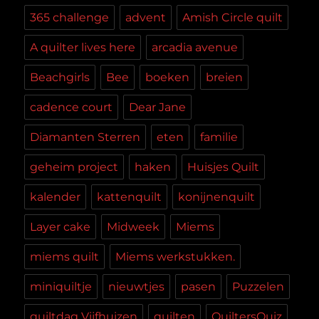
365 challenge
advent
Amish Circle quilt
A quilter lives here
arcadia avenue
Beachgirls
Bee
boeken
breien
cadence court
Dear Jane
Diamanten Sterren
eten
familie
geheim project
haken
Huisjes Quilt
kalender
kattenquilt
konijnenquilt
Layer cake
Midweek
Miems
miems quilt
Miems werkstukken.
miniquiltje
nieuwtjes
pasen
Puzzelen
quiltdag Vijfhuizen
quilten
QuiltersQuiz