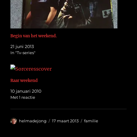
Begin van het weekend.
21 juni 2013
In "Tv-series"
Raar weekend
10 januari 2010
Met 1 reactie
Auteur
Geplaatst
Categorieën
helmadejong
17 maart 2013
familie
op