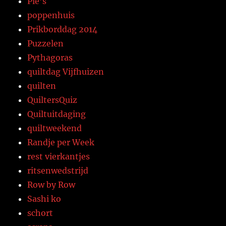
Pie's
poppenhuis
Prikborddag 2014
Puzzelen
Pythagoras
quiltdag Vijfhuizen
quilten
QuiltersQuiz
Quiltuitdaging
quiltweekend
Randje per Week
rest vierkantjes
ritsenwedstrijd
Row by Row
Sashi ko
schort