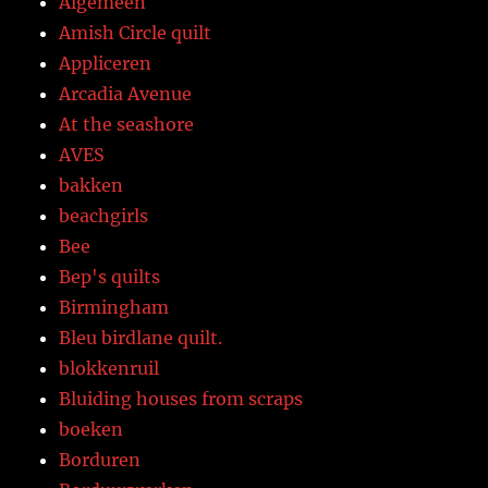
Algemeen
Amish Circle quilt
Appliceren
Arcadia Avenue
At the seashore
AVES
bakken
beachgirls
Bee
Bep's quilts
Birmingham
Bleu birdlane quilt.
blokkenruil
Bluiding houses from scraps
boeken
Borduren