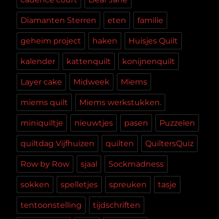
Diamanten Sterren
eten
familie
geheim project
haken
Huisjes Quilt
kalender
kattenquilt
konijnenquilt
Layer cake
Midweek
Miems
miems quilt
Miems werkstukken.
miniquiltje
nieuwtjes
pasen
Puzzelen
quiltdag Vijfhuizen
quilten
QuiltersQuiz
Row by Row
sjaal
Sockmadness
sokken
spelletjes
spreuken
tasje
tentoonstelling
tijdschriften