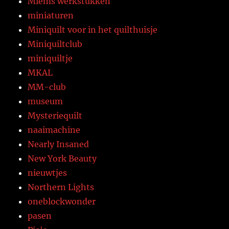
Miems werkstukken
miniaturen
Miniquilt voor in het quilthuisje
Miniquiltclub
miniquiltje
MKAL
MM-club
museum
Mysteriequilt
naaimachine
Nearly Insaned
New York Beauty
nieuwtjes
Northern Lights
oneblockwonder
pasen