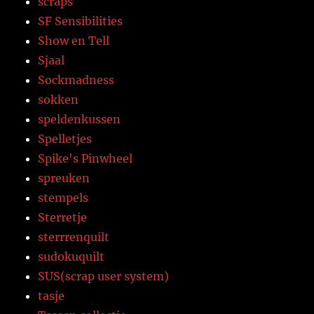
scraps
SF Sensibilities
Show en Tell
Sjaal
Sockmadness
sokken
speldenkussen
Spelletjes
Spike's Pinwheel
spreuken
stempels
Sterretje
sterrrenquilt
sudokuquilt
SUS(scrap user system)
tasje