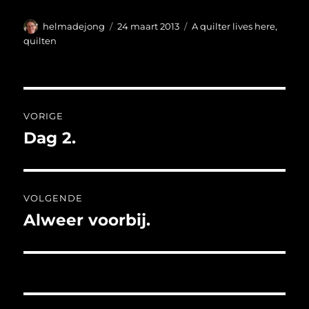
Auteur
Geplaatst
Categorieën
helmadejong
24 maart 2013
A quilter lives here
,
op
quilten
Bericht
VORIGE
navigatie
Dag 2.
Vorig
bericht:
VOLGENDE
Alweer voorbij.
Volgend
bericht: