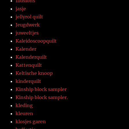
Illusions
jasje
jellyrol quilt
Jeugdwerk
juweeltjes
Kaleidoscoopquilt
Kalender
Kalenderquilt
Kattenquilt
Keltische knoop
kinderquilt
Kinship block sampler
Kinship block sampler.
kleding
kleuren
klosjes garen