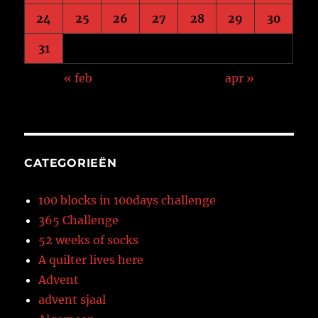
24
25
26
27
28
29
30
31
« feb
apr »
CATEGORIEËN
100 blocks in 100days challenge
365 Challenge
52 weeks of socks
A quilter lives here
Advent
advent sjaal