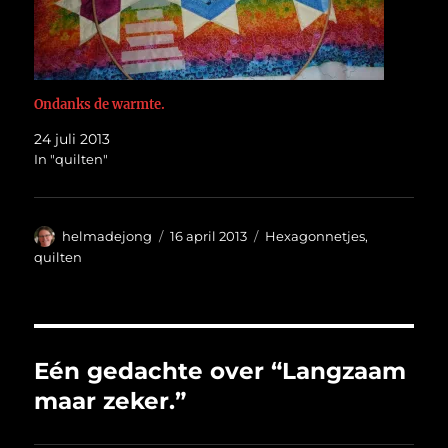
Ondanks de warmte.
24 juli 2013
In "quilten"
Auteur
Geplaatst
Categorieën
helmadejong
16 april 2013
Hexagonnetjes
,
op
quilten
Eén gedachte over “Langzaam
maar zeker.”