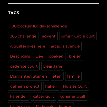
TAGS
100blocksin100dayschallenge
365 challenge
advent
Amish Circle quilt
A quilter lives here
arcadia avenue
Beachgirls
Bee
boeken
breien
cadence court
Dear Jane
Diamanten Sterren
eten
familie
geheim project
haken
Huisjes Quilt
kalender
kattenquilt
konijnenquilt
Layer cake
Midweek
Miems