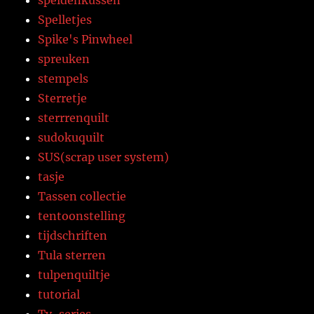
Spelletjes
Spike's Pinwheel
spreuken
stempels
Sterretje
sterrrenquilt
sudokuquilt
SUS(scrap user system)
tasje
Tassen collectie
tentoonstelling
tijdschriften
Tula sterren
tulpenquiltje
tutorial
Tv-series