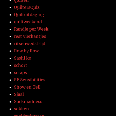
QuiltersQuiz
Quiltuitdaging
quiltweekend
Randje per Week
rest vierkantjes
ritsenwedstrijd
Row by Row
Sashi ko
schort
scraps
SF Sensibilities
Show en Tell
Sjaal
Sockmadness
sokken
speldenkussen