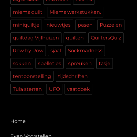
miems quilt
Miems werkstukken.
miniquiltje
nieuwtjes
pasen
Puzzelen
quiltdag Vijfhuizen
quilten
QuiltersQuiz
Row by Row
sjaal
Sockmadness
sokken
spelletjes
spreuken
tasje
tentoonstelling
tijdschriften
Tula sterren
UFO
vaatdoek
Home
Even Voorstellen