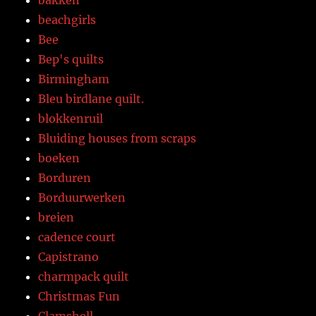
beachgirls
Bee
Bep's quilts
Birmingham
Bleu birdlane quilt.
blokkenruil
Bluiding houses from scraps
boeken
Borduren
Borduurwerken
breien
cadence court
Capistrano
charmpack quilt
Christmas Fun
Clamshell