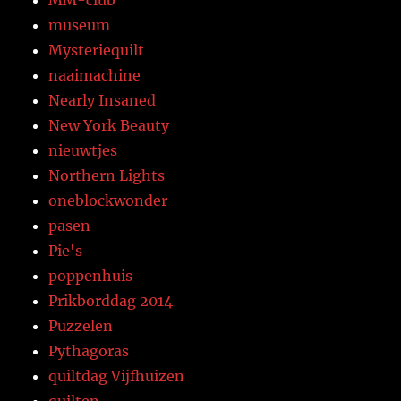
museum
Mysteriequilt
naaimachine
Nearly Insaned
New York Beauty
nieuwtjes
Northern Lights
oneblockwonder
pasen
Pie's
poppenhuis
Prikborddag 2014
Puzzelen
Pythagoras
quiltdag Vijfhuizen
quilten