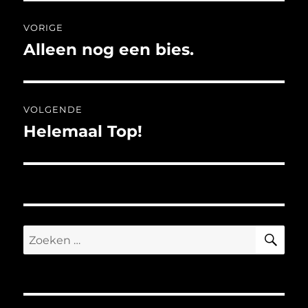
Bericht
VORIGE
navigatie
Alleen nog een bies.
Vorig
bericht:
VOLGENDE
Helemaal Top!
Volgend
bericht:
ZO
Zoeken
naar: