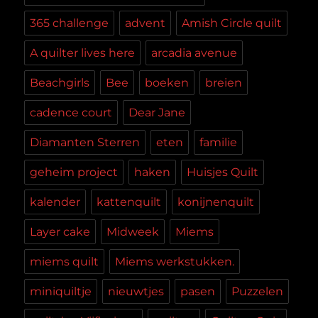
365 challenge
advent
Amish Circle quilt
A quilter lives here
arcadia avenue
Beachgirls
Bee
boeken
breien
cadence court
Dear Jane
Diamanten Sterren
eten
familie
geheim project
haken
Huisjes Quilt
kalender
kattenquilt
konijnenquilt
Layer cake
Midweek
Miems
miems quilt
Miems werkstukken.
miniquiltje
nieuwtjes
pasen
Puzzelen