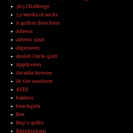
365 Challenge
52 weeks of socks
A quilter lives here
Advent
advent sjaal
Algemeen
Amish Circle quilt
Appliceren
Arcadia Avenue
At the seashore
AVES
bakken
beachgirls
Bee
Bep's quilts
Birmingham