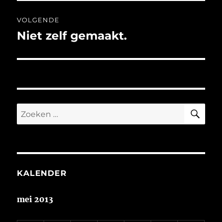
VOLGENDE
Niet zelf gemaakt.
Volgend
bericht:
ZO
Zoeken
naar:
KALENDER
mei 2013