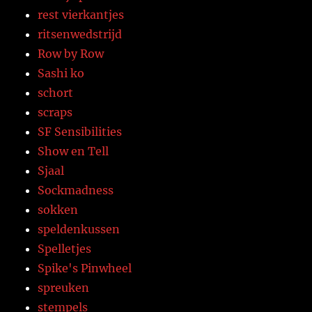
rest vierkantjes
ritsenwedstrijd
Row by Row
Sashi ko
schort
scraps
SF Sensibilities
Show en Tell
Sjaal
Sockmadness
sokken
speldenkussen
Spelletjes
Spike's Pinwheel
spreuken
stempels