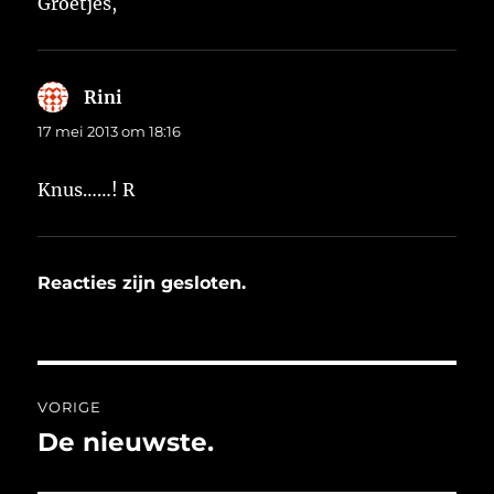
Groetjes,
Rini
schreef:
17 mei 2013 om 18:16
Knus……! R
Reacties zijn gesloten.
Bericht
VORIGE
navigatie
De nieuwste.
Vorig
bericht: