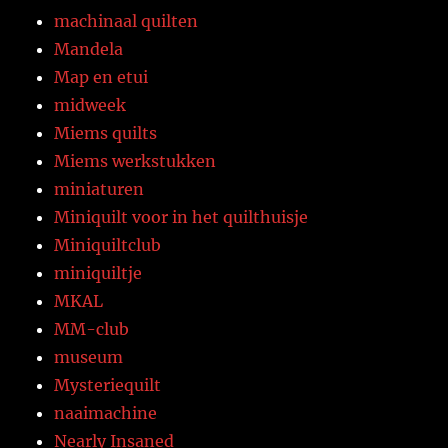
machinaal quilten
Mandela
Map en etui
midweek
Miems quilts
Miems werkstukken
miniaturen
Miniquilt voor in het quilthuisje
Miniquiltclub
miniquiltje
MKAL
MM-club
museum
Mysteriequilt
naaimachine
Nearly Insaned