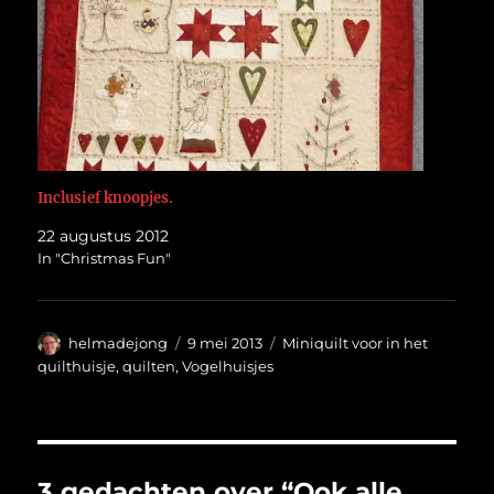
Inclusief knoopjes.
22 augustus 2012
In "Christmas Fun"
Auteur
Geplaatst
Categorieën
helmadejong
9 mei 2013
Miniquilt voor in het
op
quilthuisje
,
quilten
,
Vogelhuisjes
3 gedachten over “Ook alle