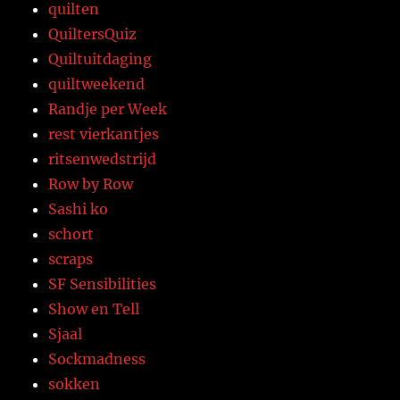
quilten
QuiltersQuiz
Quiltuitdaging
quiltweekend
Randje per Week
rest vierkantjes
ritsenwedstrijd
Row by Row
Sashi ko
schort
scraps
SF Sensibilities
Show en Tell
Sjaal
Sockmadness
sokken