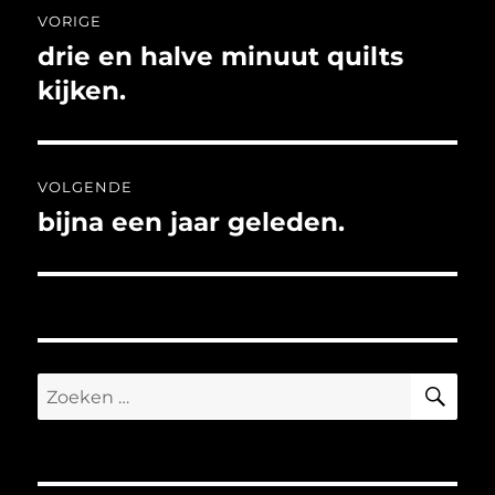
Bericht
VORIGE
navigatie
drie en halve minuut quilts
Vorig
bericht:
kijken.
VOLGENDE
bijna een jaar geleden.
Volgend
bericht:
ZO
Zoeken
naar: