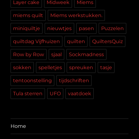
Layer cake
Midweek
Miems
miems quilt
Miems werkstukken.
miniquiltje
nieuwtjes
pasen
Puzzelen
quiltdag Vijfhuizen
quilten
QuiltersQuiz
Row by Row
sjaal
Sockmadness
sokken
spelletjes
spreuken
tasje
tentoonstelling
tijdschriften
Tula sterren
UFO
vaatdoek
Home