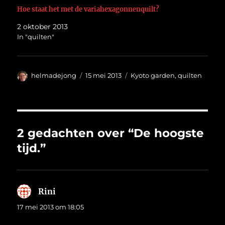
Hoe staat het met de variahexagonnenquilt?
2 oktober 2013
In "quilten"
Auteur
Geplaatst
Categorieën
helmadejong
15 mei 2013
Kyoto garden
,
quilten
op
2 gedachten over “De hoogste
tijd.”
Rini
schreef:
17 mei 2013 om 18:05