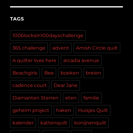
TAGS
100blocksin100dayschallenge
365 challenge
advent
Amish Circle quilt
A quilter lives here
arcadia avenue
Beachgirls
Bee
boeken
breien
cadence court
Dear Jane
Diamanten Sterren
eten
familie
geheim project
haken
Huisjes Quilt
kalender
kattenquilt
konijnenquilt