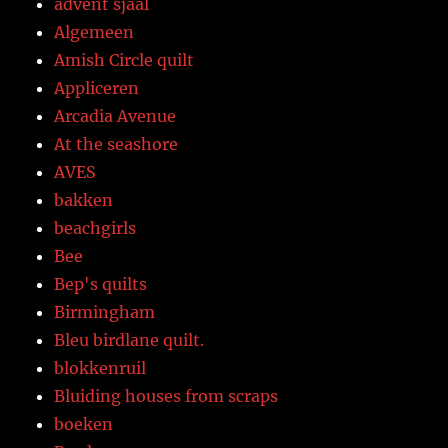
advent sjaal
Algemeen
Amish Circle quilt
Appliceren
Arcadia Avenue
At the seashore
AVES
bakken
beachgirls
Bee
Bep's quilts
Birmingham
Bleu birdlane quilt.
blokkenruil
Bluiding houses from scraps
boeken