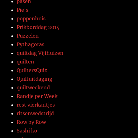
pasen
Pie's
poppenhuis
Prikborddag 2014
Puzzelen
Pythagoras
quiltdag Vijfhuizen
quilten
QuiltersQuiz
Quiltuitdaging
quiltweekend
Randje per Week
rest vierkantjes
ritsenwedstrijd
Row by Row
Sashi ko