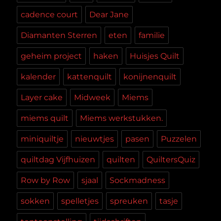
cadence court
Dear Jane
Diamanten Sterren
eten
familie
geheim project
haken
Huisjes Quilt
kalender
kattenquilt
konijnenquilt
Layer cake
Midweek
Miems
miems quilt
Miems werkstukken.
miniquiltje
nieuwtjes
pasen
Puzzelen
quiltdag Vijfhuizen
quilten
QuiltersQuiz
Row by Row
sjaal
Sockmadness
sokken
spelletjes
spreuken
tasje