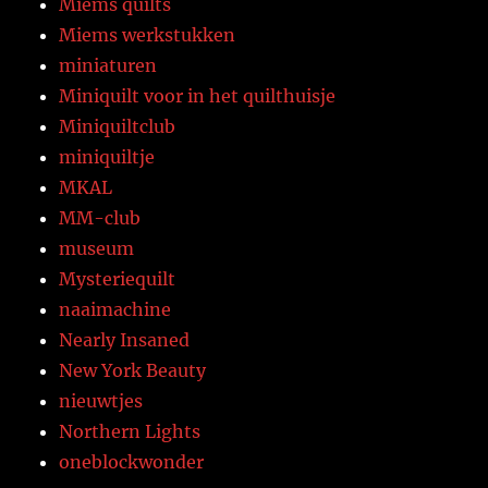
Miems quilts
Miems werkstukken
miniaturen
Miniquilt voor in het quilthuisje
Miniquiltclub
miniquiltje
MKAL
MM-club
museum
Mysteriequilt
naaimachine
Nearly Insaned
New York Beauty
nieuwtjes
Northern Lights
oneblockwonder