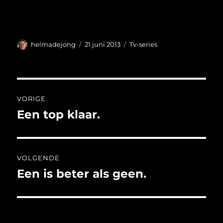
Auteur
Geplaatst
Categorieën
helmadejong
21 juni 2013
Tv-series
op
Bericht
VORIGE
navigatie
Een top klaar.
Vorig
bericht:
VOLGENDE
Een is beter als geen.
Volgend
bericht: