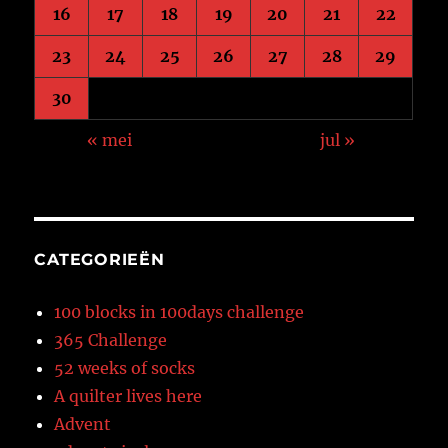
16
17
18
19
20
21
22
23
24
25
26
27
28
29
30
« mei
jul »
CATEGORIEËN
100 blocks in 100days challenge
365 Challenge
52 weeks of socks
A quilter lives here
Advent