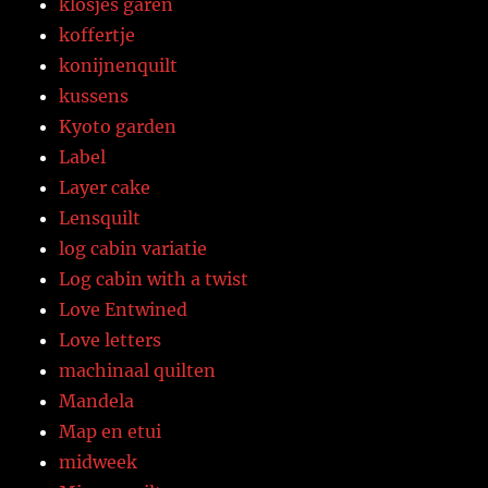
klosjes garen
koffertje
konijnenquilt
kussens
Kyoto garden
Label
Layer cake
Lensquilt
log cabin variatie
Log cabin with a twist
Love Entwined
Love letters
machinaal quilten
Mandela
Map en etui
midweek