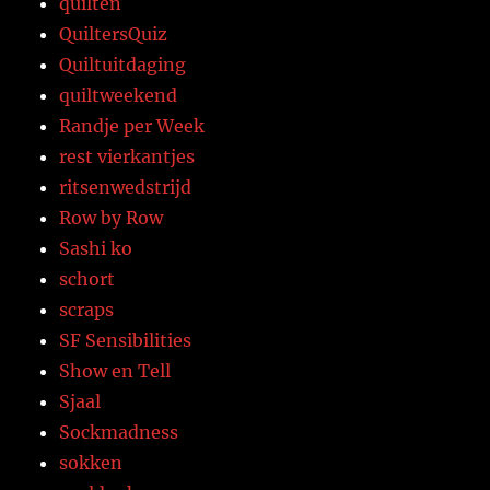
quilten
QuiltersQuiz
Quiltuitdaging
quiltweekend
Randje per Week
rest vierkantjes
ritsenwedstrijd
Row by Row
Sashi ko
schort
scraps
SF Sensibilities
Show en Tell
Sjaal
Sockmadness
sokken