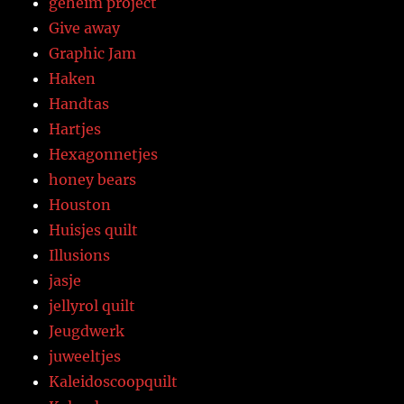
geheim project
Give away
Graphic Jam
Haken
Handtas
Hartjes
Hexagonnetjes
honey bears
Houston
Huisjes quilt
Illusions
jasje
jellyrol quilt
Jeugdwerk
juweeltjes
Kaleidoscoopquilt