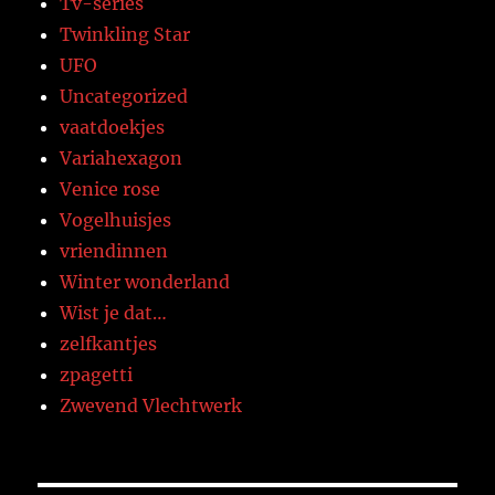
Tv-series
Twinkling Star
UFO
Uncategorized
vaatdoekjes
Variahexagon
Venice rose
Vogelhuisjes
vriendinnen
Winter wonderland
Wist je dat…
zelfkantjes
zpagetti
Zwevend Vlechtwerk