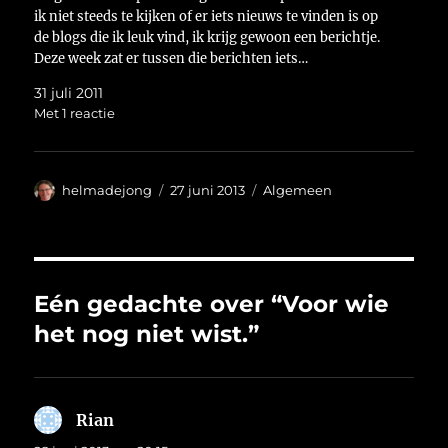
ik niet steeds te kijken of er iets nieuws te vinden is op
de blogs die ik leuk vind, ik krijg gewoon een berichtje.
Deze week zat er tussen die berichten iets…
31 juli 2011
Met 1 reactie
Auteur
Geplaatst
Categorieën
helmadejong
27 juni 2013
Algemeen
op
Eén gedachte over “Voor wie
het nog niet wist.”
Rian
schreef: