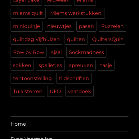
Layer cake
Midweek
Miems
miems quilt
Miems werkstukken.
miniquiltje
nieuwtjes
pasen
Puzzelen
quiltdag Vijfhuizen
quilten
QuiltersQuiz
Row by Row
sjaal
Sockmadness
sokken
spelletjes
spreuken
tasje
tentoonstelling
tijdschriften
Tula sterren
UFO
vaatdoek
Home