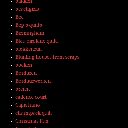
bakken
beachgirls
Bee
Bep's quilts
Birmingham
Bleu birdlane quilt.
blokkenruil
Bluiding houses from scraps
boeken
Borduren
Borduurwerken
breien
cadence court
Capistrano
charmpack quilt
Christmas Fun