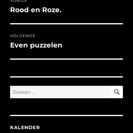
VORIGE
navigatie
Rood en Roze.
Vorig
bericht:
VOLGENDE
Even puzzelen
Volgend
bericht:
ZO
Zoeken
naar:
KALENDER