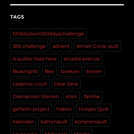
TAGS
100blocksin100dayschallenge
365 challenge
advent
Amish Circle quilt
A quilter lives here
arcadia avenue
Beachgirls
Bee
boeken
breien
cadence court
Dear Jane
Diamanten Sterren
eten
familie
geheim project
haken
Huisjes Quilt
kalender
kattenquilt
konijnenquilt