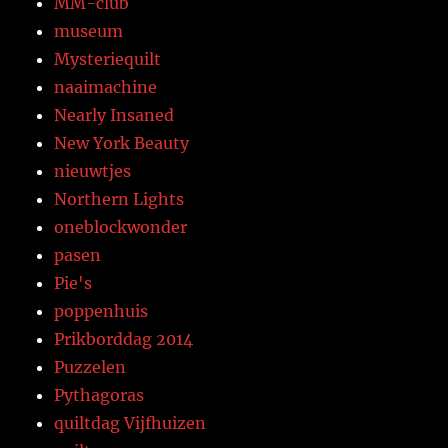
MM-club
museum
Mysteriequilt
naaimachine
Nearly Insaned
New York Beauty
nieuwtjes
Northern Lights
oneblockwonder
pasen
Pie's
poppenhuis
Prikborddag 2014
Puzzelen
Pythagoras
quiltdag Vijfhuizen