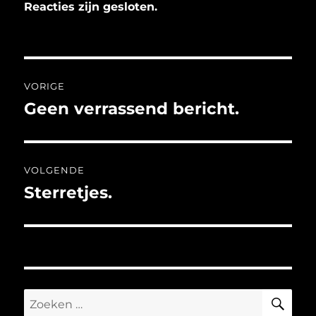
Reacties zijn gesloten.
Bericht
VORIGE
navigatie
Geen verrassend bericht.
Vorig
bericht:
VOLGENDE
Sterretjes.
Volgend
bericht:
ZO
Zoeken