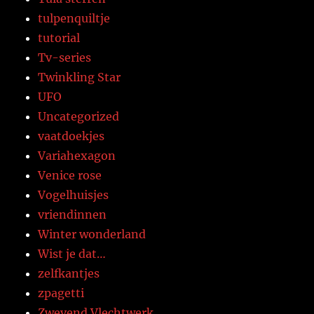
tulpenquiltje
tutorial
Tv-series
Twinkling Star
UFO
Uncategorized
vaatdoekjes
Variahexagon
Venice rose
Vogelhuisjes
vriendinnen
Winter wonderland
Wist je dat…
zelfkantjes
zpagetti
Zwevend Vlechtwerk