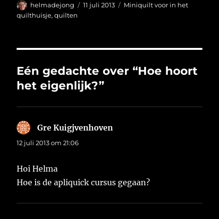
Auteur
Geplaatst
Categorieën
helmadejong
11 juli 2013
Miniquilt voor in het
op
quilthuisje
,
quilten
Eén gedachte over “Hoe hoort
het eigenlijk?”
Gre Kuigjvenhoven
schreef:
12 juli 2013 om 21:06
Hoi Helma
Hoe is de apliquick cursus gegaan?