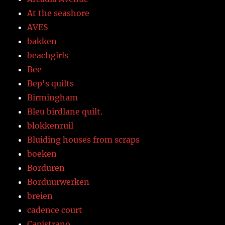
At the seashore
AVES
bakken
beachgirls
Bee
Bep's quilts
Birmingham
Bleu birdlane quilt.
blokkenruil
Bluiding houses from scraps
boeken
Borduren
Borduurwerken
breien
cadence court
Capistrano