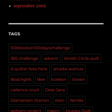
september 2009
TAGS
100blocksin100dayschallenge
365 challenge
advent
Amish Circle quilt
A quilter lives here
arcadia avenue
Beachgirls
Bee
boeken
breien
cadence court
Dear Jane
Diamanten Sterren
eten
familie
geheim project
haken
Huisjes Quilt