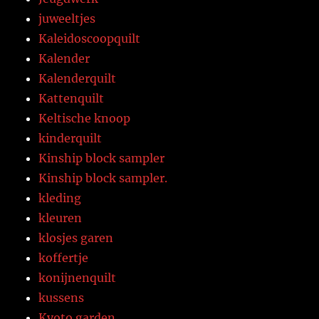
juweeltjes
Kaleidoscoopquilt
Kalender
Kalenderquilt
Kattenquilt
Keltische knoop
kinderquilt
Kinship block sampler
Kinship block sampler.
kleding
kleuren
klosjes garen
koffertje
konijnenquilt
kussens
Kyoto garden