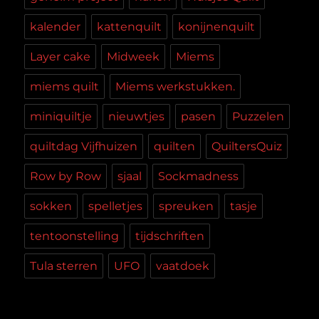
kalender
kattenquilt
konijnenquilt
Layer cake
Midweek
Miems
miems quilt
Miems werkstukken.
miniquiltje
nieuwtjes
pasen
Puzzelen
quiltdag Vijfhuizen
quilten
QuiltersQuiz
Row by Row
sjaal
Sockmadness
sokken
spelletjes
spreuken
tasje
tentoonstelling
tijdschriften
Tula sterren
UFO
vaatdoek