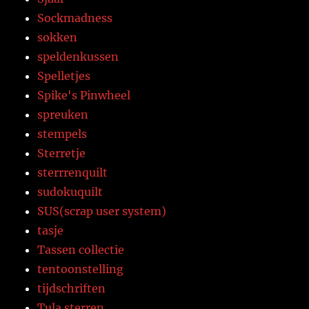
Sockmadness
sokken
speldenkussen
Spelletjes
Spike's Pinwheel
spreuken
stempels
Sterretje
sterrrenquilt
sudokuquilt
SUS(scrap user system)
tasje
Tassen collectie
tentoonstelling
tijdschriften
Tula sterren