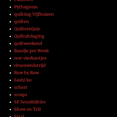
Pythagoras
quiltdag Vijfhuizen
quilten
QuiltersQuiz
Quiltuitdaging
quiltweekend
Randje per Week
rest vierkantjes
ritsenwedstrijd
Row by Row
Sashi ko
schort
scraps
SF Sensibilities
Show en Tell
Sjaal