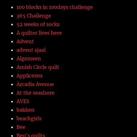
100 blocks in 100days challenge
365 Challenge
52 weeks of socks
A quilter lives here
Advent
advent sjaal
Algemeen
Amish Circle quilt
Appliceren
Arcadia Avenue
At the seashore
AVES
bakken
beachgirls
Bee
Bep's quilts