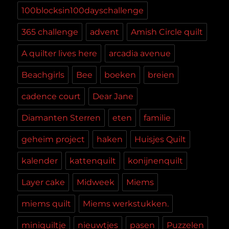
100blocksin100dayschallenge
365 challenge
advent
Amish Circle quilt
A quilter lives here
arcadia avenue
Beachgirls
Bee
boeken
breien
cadence court
Dear Jane
Diamanten Sterren
eten
familie
geheim project
haken
Huisjes Quilt
kalender
kattenquilt
konijnenquilt
Layer cake
Midweek
Miems
miems quilt
Miems werkstukken.
miniquiltje
nieuwtjes
pasen
Puzzelen