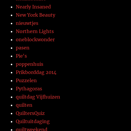
Nearly Insaned
New York Beauty
nieuwtjes
Northern Lights
oneblockwonder
pasen
Pie's
poppenhuis
Prikborddag 2014
Puzzelen
Pythagoras
quiltdag Vijfhuizen
quilten
QuiltersQuiz
Quiltuitdaging
quiltweekend