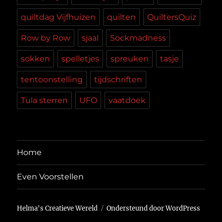
quiltdag Vijfhuizen
quilten
QuiltersQuiz
Row by Row
sjaal
Sockmadness
sokken
spelletjes
spreuken
tasje
tentoonstelling
tijdschriften
Tula sterren
UFO
vaatdoek
Home
Even Voorstellen
Helma's Creatieve Wereld
Ondersteund door WordPress