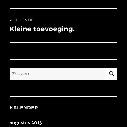
bericht:
VOLGENDE
Kleine toevoeging.
Volgend
bericht:
ZO
Zoeken
naar:
KALENDER
augustus 2013