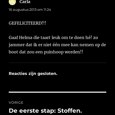
Carla
schreef:
16 augustus 2013 om 11:24
GEFELICITEERD!!!
Gaaf Helma die taart leuk om te doen hé! zo
jammer dat ik er niet één mee kan nemen op de
boot dat zou een puinhoop worden!!
Reacties zijn gesloten.
Bericht
VORIGE
navigatie
De eerste stap: Stoffen.
Vorig