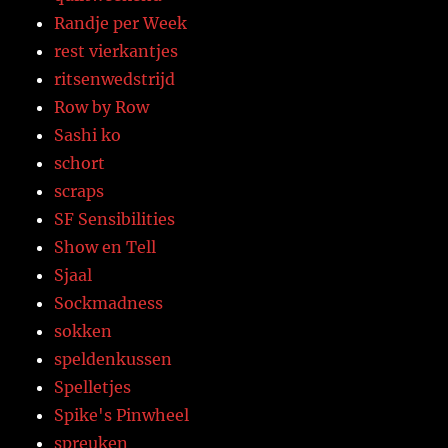
Randje per Week
rest vierkantjes
ritsenwedstrijd
Row by Row
Sashi ko
schort
scraps
SF Sensibilities
Show en Tell
Sjaal
Sockmadness
sokken
speldenkussen
Spelletjes
Spike's Pinwheel
spreuken