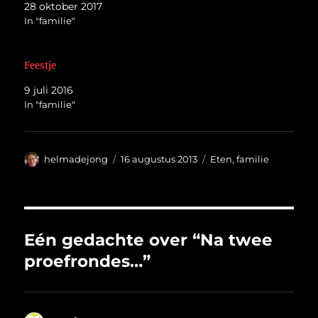
28 oktober 2017
In "familie"
Feestje
9 juli 2016
In "familie"
Auteur
Geplaatst
Categorieën
helmadejong
16 augustus 2013
Eten
,
familie
op
Eén gedachte over “Na twee
proefrondes…”