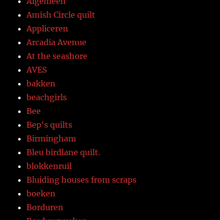
Algemeen
Amish Circle quilt
Appliceren
Arcadia Avenue
At the seashore
AVES
bakken
beachgirls
Bee
Bep's quilts
Birmingham
Bleu birdlane quilt.
blokkenruil
Bluiding houses from scraps
boeken
Borduren