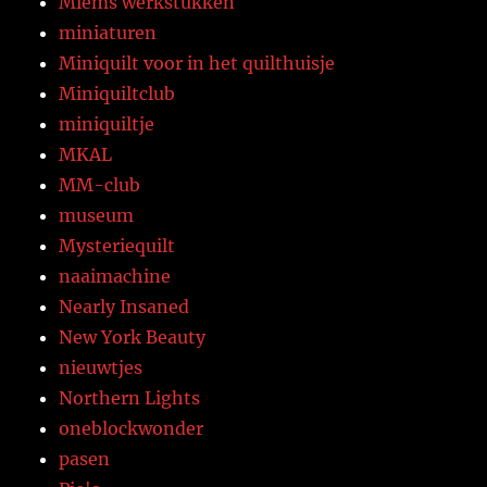
Miems werkstukken
miniaturen
Miniquilt voor in het quilthuisje
Miniquiltclub
miniquiltje
MKAL
MM-club
museum
Mysteriequilt
naaimachine
Nearly Insaned
New York Beauty
nieuwtjes
Northern Lights
oneblockwonder
pasen