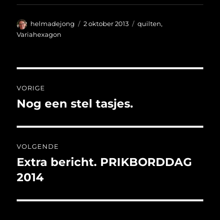
Auteur
Geplaatst
Categorieën
helmadejong
2 oktober 2013
quilten
,
op
Variahexagon
Bericht
VORIGE
navigatie
Nog een stel tasjes.
Vorig
bericht:
VOLGENDE
Extra bericht. PRIKBORDDAG
Volgend
bericht:
2014