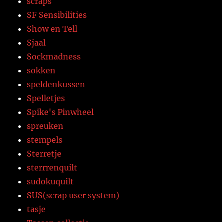
scraps
SF Sensibilities
Show en Tell
Sjaal
Sockmadness
sokken
speldenkussen
Spelletjes
Spike's Pinwheel
spreuken
stempels
Sterretje
sterrrenquilt
sudokuquilt
SUS(scrap user system)
tasje