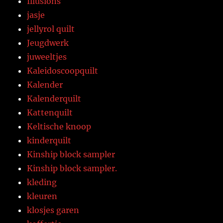
Illusions
jasje
jellyrol quilt
Jeugdwerk
juweeltjes
Kaleidoscoopquilt
Kalender
Kalenderquilt
Kattenquilt
Keltische knoop
kinderquilt
Kinship block sampler
Kinship block sampler.
kleding
kleuren
klosjes garen