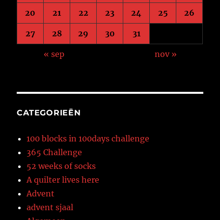
20
21
22
23
24
25
26
27
28
29
30
31
« sep
nov »
CATEGORIEËN
100 blocks in 100days challenge
365 Challenge
52 weeks of socks
A quilter lives here
Advent
advent sjaal