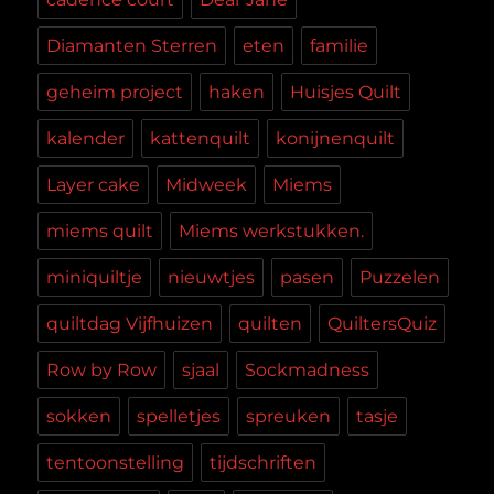
Diamanten Sterren
eten
familie
geheim project
haken
Huisjes Quilt
kalender
kattenquilt
konijnenquilt
Layer cake
Midweek
Miems
miems quilt
Miems werkstukken.
miniquiltje
nieuwtjes
pasen
Puzzelen
quiltdag Vijfhuizen
quilten
QuiltersQuiz
Row by Row
sjaal
Sockmadness
sokken
spelletjes
spreuken
tasje
tentoonstelling
tijdschriften