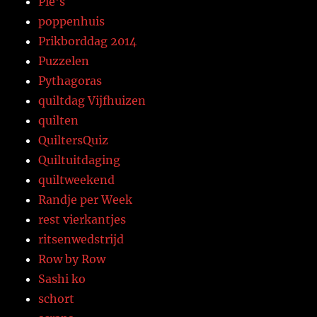
Pie's
poppenhuis
Prikborddag 2014
Puzzelen
Pythagoras
quiltdag Vijfhuizen
quilten
QuiltersQuiz
Quiltuitdaging
quiltweekend
Randje per Week
rest vierkantjes
ritsenwedstrijd
Row by Row
Sashi ko
schort