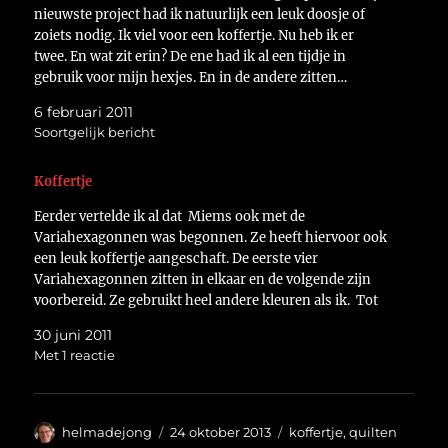
nieuwste project had ik natuurlijk een leuk doosje of
zoiets nodig. Ik viel voor een koffertje. Nu heb ik er
twee. En wat zit erin? De ene had ik al een tijdje in
gebruik voor mijn hexjes. En in de andere zitten…
6 februari 2011
Soortgelijk bericht
Koffertje
Eerder vertelde ik al dat Miems ook met de
Variahexagonnen was begonnen. Ze heeft hiervoor ook
een leuk koffertje aangeschaft. De eerste vier
Variahexagonnen zitten in elkaar en de volgende zijn
voorbereid. Ze gebruikt heel andere kleuren als ik. Tot
nu toe heeft ze alleen blauw en groen gebruikt, maar…
30 juni 2011
Met 1 reactie
Auteur
Geplaatst
Categorieën
helmadejong
24 oktober 2013
koffertje
,
quilten