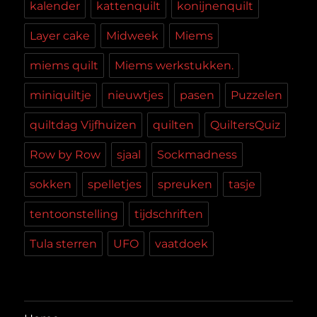
kalender
kattenquilt
konijnenquilt
Layer cake
Midweek
Miems
miems quilt
Miems werkstukken.
miniquiltje
nieuwtjes
pasen
Puzzelen
quiltdag Vijfhuizen
quilten
QuiltersQuiz
Row by Row
sjaal
Sockmadness
sokken
spelletjes
spreuken
tasje
tentoonstelling
tijdschriften
Tula sterren
UFO
vaatdoek