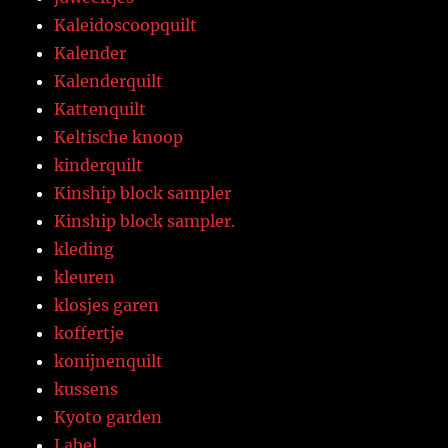
Kaleidoscoopquilt
Kalender
Kalenderquilt
Kattenquilt
Keltische knoop
kinderquilt
Kinship block sampler
Kinship block sampler.
kleding
kleuren
klosjes garen
koffertje
konijnenquilt
kussens
Kyoto garden
Label