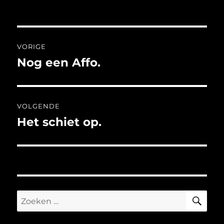
op
Bericht
VORIGE
navigatie
Nog een Affo.
Vorig
bericht:
VOLGENDE
Het schiet op.
Volgend
bericht:
ZO
Zoeken
naar: