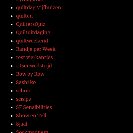
quiltdag Vijfhuizen
quilten
QuiltersQuiz
Quiltuitdaging
quiltweekend
Randje per Week
rest vierkantjes
ritsenwedstrijd
Row by Row
Sashi ko
schort
scraps
SF Sensibilities
Show en Tell
Sjaal
Sockmadness