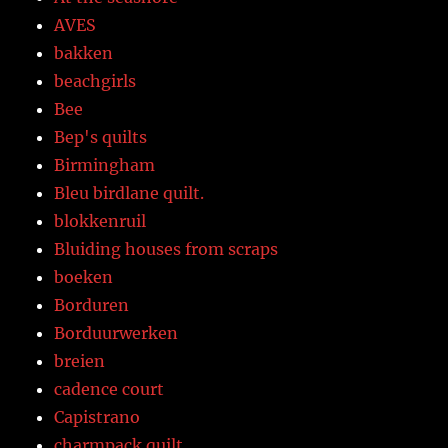
AVES
bakken
beachgirls
Bee
Bep's quilts
Birmingham
Bleu birdlane quilt.
blokkenruil
Bluiding houses from scraps
boeken
Borduren
Borduurwerken
breien
cadence court
Capistrano
charmpack quilt