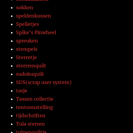
sokken
speldenkussen
Spelletjes
Spike's Pinwheel
spreuken
stempels
Sterretje
sterrrenquilt
sudokuquilt
SUS(scrap user system)
tasje
Tassen collectie
tentoonstelling
tijdschriften
Tula sterren
tulpenquiltje