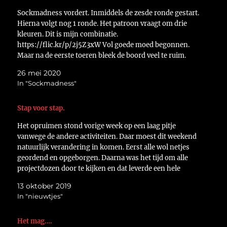
Sockmadness vordert. Inmiddels de zesde ronde gestart.
Hierna volgt nog 1 ronde. Het patroon vraagt om drie
kleuren. Dit is mijn combinatie.
https://flic.kr/p/2j5Z3xW Vol goede moed begonnen.
Maar na de eerste toeren bleek de boord veel te ruim.
https://flic.kr/p/2j5Z3ts De boel maar weer uitgehaald
26 mei 2020
en nu met hetzelfde aantal steken,…
In "Sockmadness"
Stap voor stap.
Het opruimen stond vorige week op een laag pitje
vanwege de andere activiteiten. Daar moest dit weekend
natuurlijk verandering in komen. Eerst alle wol netjes
geordend en opgeborgen. Daarna was het tijd om alle
projectdozen door te kijken en dat leverde een hele
stapel op. https://flic.kr/p/2huA6Kk Na alles geordend
13 oktober 2019
te…
In "nieuwtjes"
Het mag….