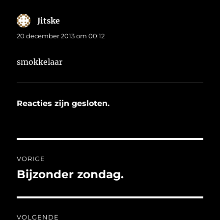
Jitske
schreef:
20 december 2013 om 00:12
smokkelaar
Reacties zijn gesloten.
Bericht
VORIGE
navigatie
Bijzonder zondag.
Vorig
bericht:
VOLGENDE