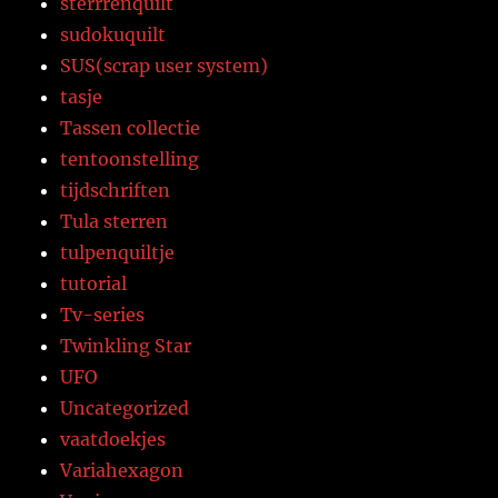
sterrrenquilt
sudokuquilt
SUS(scrap user system)
tasje
Tassen collectie
tentoonstelling
tijdschriften
Tula sterren
tulpenquiltje
tutorial
Tv-series
Twinkling Star
UFO
Uncategorized
vaatdoekjes
Variahexagon