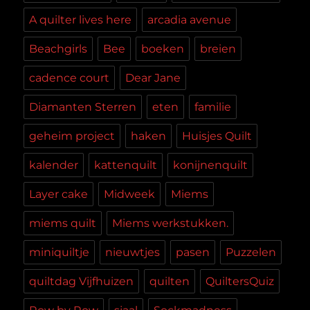
A quilter lives here
arcadia avenue
Beachgirls
Bee
boeken
breien
cadence court
Dear Jane
Diamanten Sterren
eten
familie
geheim project
haken
Huisjes Quilt
kalender
kattenquilt
konijnenquilt
Layer cake
Midweek
Miems
miems quilt
Miems werkstukken.
miniquiltje
nieuwtjes
pasen
Puzzelen
quiltdag Vijfhuizen
quilten
QuiltersQuiz