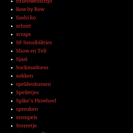
ritsenwedstrijd
Row by Row
Sashi ko
schort
scraps
SF Sensibilities
Show en Tell
Sjaal
Sockmadness
sokken
speldenkussen
Spelletjes
Spike's Pinwheel
spreuken
stempels
Sterretje