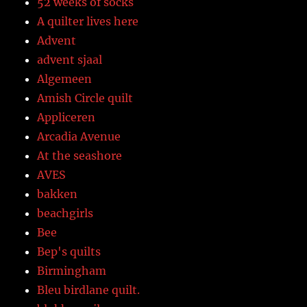
52 weeks of socks
A quilter lives here
Advent
advent sjaal
Algemeen
Amish Circle quilt
Appliceren
Arcadia Avenue
At the seashore
AVES
bakken
beachgirls
Bee
Bep's quilts
Birmingham
Bleu birdlane quilt.