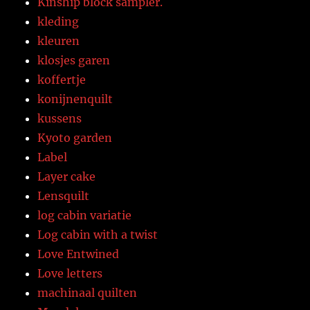
Kinship block sampler.
kleding
kleuren
klosjes garen
koffertje
konijnenquilt
kussens
Kyoto garden
Label
Layer cake
Lensquilt
log cabin variatie
Log cabin with a twist
Love Entwined
Love letters
machinaal quilten