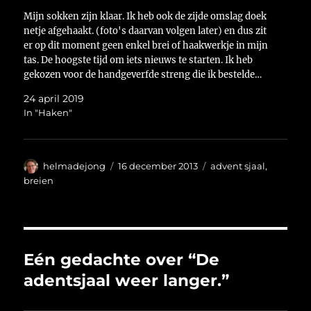
Mijn sokken zijn klaar. Ik heb ook de zijde omslag doek
netje afgehaakt. (foto's daarvan volgen later) en dus zit
er op dit moment geen enkel brei of haakwerkje in mijn
tas. De hoogste tijd om iets nieuws te starten. Ik heb
gekozen voor de handgeverfde streng die ik bestelde…
24 april 2019
In "Haken"
Auteur
Geplaatst
Categorieën
helmadejong
16 december 2013
advent sjaal
,
op
breien
Eén gedachte over “De
adentsjaal weer langer.”