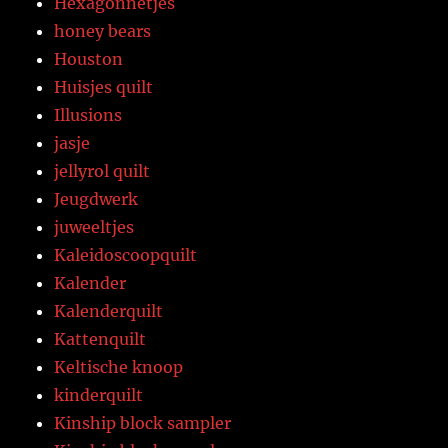
Hexagonnetjes
honey bears
Houston
Huisjes quilt
Illusions
jasje
jellyrol quilt
Jeugdwerk
juweeltjes
Kaleidoscoopquilt
Kalender
Kalenderquilt
Kattenquilt
Keltische knoop
kinderquilt
Kinship block sampler