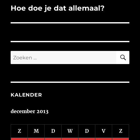
Hoe doe je dat allemaal?
Volgend
bericht:
ZO
Zoeken
naar:
KALENDER
december 2013
Z
M
D
W
D
V
Z