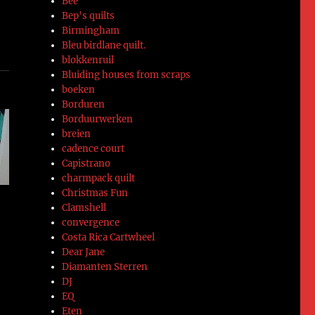
Bee
Bep's quilts
Birmingham
Bleu birdlane quilt.
blokkenruil
Bluiding houses from scraps
boeken
Borduren
Borduurwerken
breien
cadence court
Capistrano
charmpack quilt
Christmas Fun
Clamshell
convergence
Costa Rica Cartwheel
Dear Jane
Diamanten Sterren
DJ
EQ
Eten