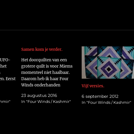
Samen kom je verder.
 UFO-
Het doorquilten van een
 het
grotere quilt is voor Miems
n
momenteel niet haalbaar.
n. Eerst
Daarom heb ik haar Four
Winds onderhanden
Vijf versies.
A17ZZ En
genomen. Hij is inmiddels
23 augustus 2016
6 september 2012
naaan.
gequilt. Het is te warm om op
shmir"
In "Four Winds / Kashmir"
In "Four Winds / Kashmir"
een het
stoelen te klimmen voor een
es en het
goede foto, daarom ligt de
 draadje
quilt over de keukenbar.
Groetjes Helma
A2rL5