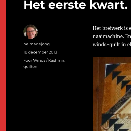
Het eerste kwart.
Het breiwerk is 
naaimachine. En
Auteur
helmadejong
winds-quilt in e
Geplaatst
18 december 2013
op
Categorieën
Four Winds / Kashmir
,
quilten