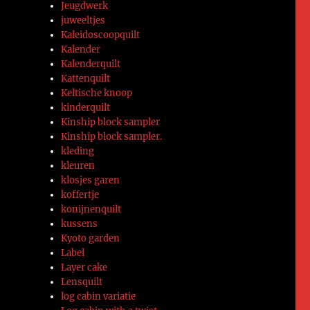
Jeugdwerk
juweeltjes
Kaleidoscoopquilt
Kalender
Kalenderquilt
Kattenquilt
Keltische knoop
kinderquilt
Kinship block sampler
Kinship block sampler.
kleding
kleuren
klosjes garen
koffertje
konijnenquilt
kussens
Kyoto garden
Label
Layer cake
Lensquilt
log cabin variatie