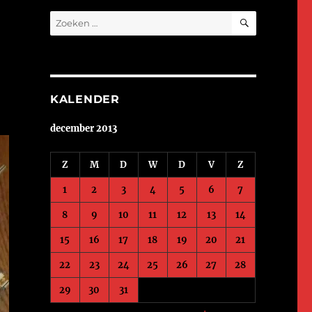
ZOEKEN
Zoeken
naar:
KALENDER
december 2013
Z
M
D
W
D
V
Z
1
2
3
4
5
6
7
8
9
10
11
12
13
14
15
16
17
18
19
20
21
22
23
24
25
26
27
28
29
30
31