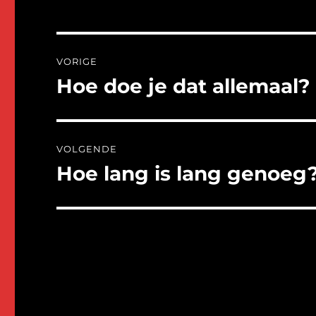
Groetjes Helma
Bericht
VORIGE
navigatie
Hoe doe je dat allemaal?
Vorig
bericht:
VOLGENDE
Hoe lang is lang genoeg
Volgend
bericht: