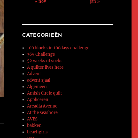
« nov
jan »
CATEGORIEËN
100 blocks in 100days challenge
365 Challenge
52 weeks of socks
A quilter lives here
Advent
advent sjaal
Algemeen
Amish Circle quilt
Appliceren
Arcadia Avenue
At the seashore
AVES
bakken
beachgirls