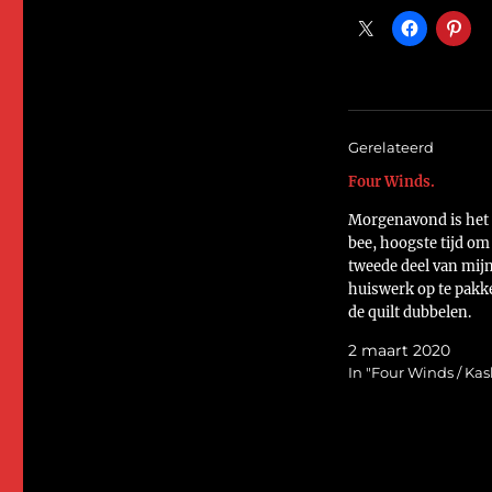
Gerelateerd
Four Winds.
Morgenavond is het
bee, hoogste tijd om
tweede deel van mij
huiswerk op te pakke
de quilt dubbelen.
https://flic.kr/p/2i
2 maart 2020
dan gaan met die ba
In "Four Winds / Ka
Het is gelukt. Nu all
vastzetten van de bi
label nog. O ja, en de
wegwerken.
https://flic.kr/p/2i