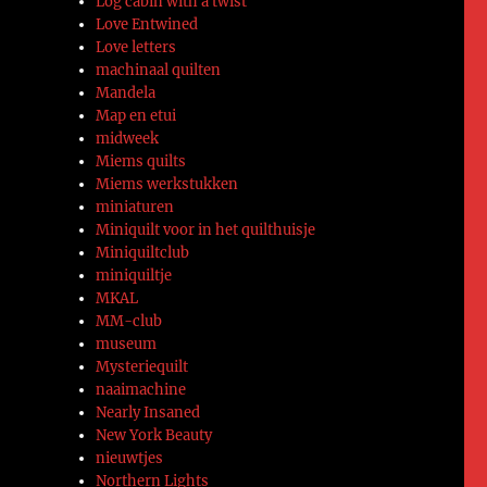
Log cabin with a twist
Love Entwined
Love letters
machinaal quilten
Mandela
Map en etui
midweek
Miems quilts
Miems werkstukken
miniaturen
Miniquilt voor in het quilthuisje
Miniquiltclub
miniquiltje
MKAL
MM-club
museum
Mysteriequilt
naaimachine
Nearly Insaned
New York Beauty
nieuwtjes
Northern Lights