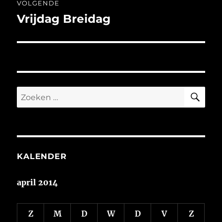
VOLGENDE
Vrijdag Breidag
Volgend
bericht:
ZO
Zoeken
naar:
KALENDER
april 2014
Z
M
D
W
D
V
Z