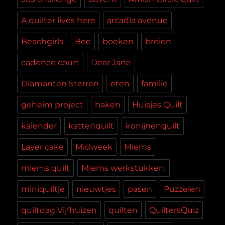
A quilter lives here
arcadia avenue
Beachgirls
Bee
boeken
breien
cadence court
Dear Jane
Diamanten Sterren
eten
familie
geheim project
haken
Huisjes Quilt
kalender
kattenquilt
konijnenquilt
Layer cake
Midweek
Miems
miems quilt
Miems werkstukken.
miniquiltje
nieuwtjes
pasen
Puzzelen
quiltdag Vijfhuizen
quilten
QuiltersQuiz