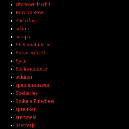
ritsenwedstrijd
Row by Row
Sashi ko
schort
scraps
SF Sensibilities
Show en Tell
Sjaal
Sockmadness
sokken
speldenkussen
Spelletjes
Spike's Pinwheel
spreuken
stempels
Sterretje