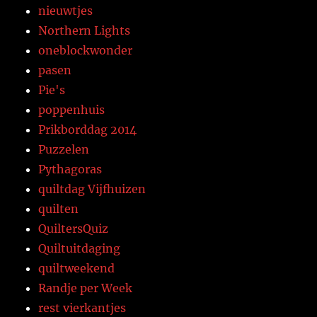
nieuwtjes
Northern Lights
oneblockwonder
pasen
Pie's
poppenhuis
Prikborddag 2014
Puzzelen
Pythagoras
quiltdag Vijfhuizen
quilten
QuiltersQuiz
Quiltuitdaging
quiltweekend
Randje per Week
rest vierkantjes