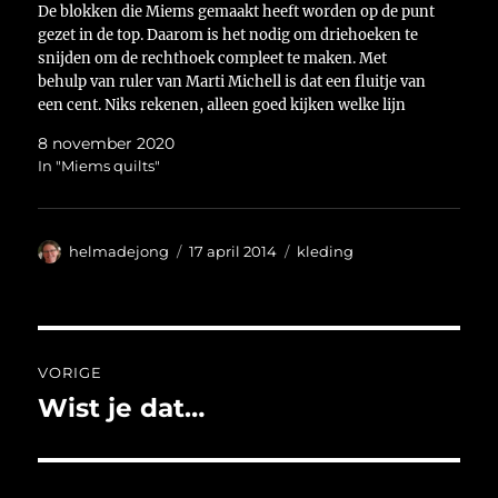
De blokken die Miems gemaakt heeft worden op de punt
gezet in de top. Daarom is het nodig om driehoeken te
snijden om de rechthoek compleet te maken. Met
behulp van ruler van Marti Michell is dat een fluitje van
een cent. Niks rekenen, alleen goed kijken welke lijn
van…
8 november 2020
In "Miems quilts"
Auteur
Geplaatst
Categorieën
helmadejong
17 april 2014
kleding
op
Bericht
VORIGE
navigatie
Wist je dat…
Vorig
bericht: