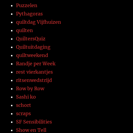
Puzzelen
Pythagoras
quiltdag Vijfhuizen
quilten
QuiltersQuiz
Quiltuitdaging
quiltweekend
Randje per Week
rest vierkantjes
ritsenwedstrijd
Row by Row
Sashi ko
schort
scraps
SF Sensibilities
Show en Tell