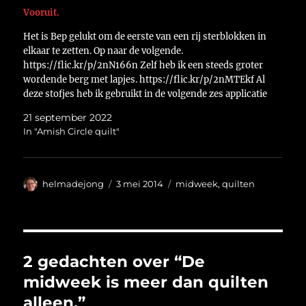
Vooruit.
Het is Bep gelukt om de eerste van een rij sterblokken in
elkaar te zetten. Op naar de volgende.
https://flic.kr/p/2nN166n Zelf heb ik een steeds groter
wordende berg met lapjes. https://flic.kr/p/2nMTEkf Al
deze stofjes heb ik gebruikt in de volgende zes applicatie
blokken. Ze zijn nu alleen nog maar geplakt,…
21 september 2022
In "Amish Circle quilt"
Auteur
Geplaatst
Categorieën
helmadejong
3 mei 2014
midweek
,
quilten
op
2 gedachten over “De
midweek is meer dan quilten
alleen.”