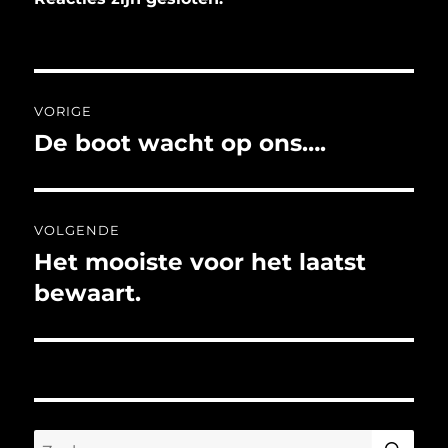
Bericht
VORIGE
navigatie
De boot wacht op ons….
Vorig
bericht:
VOLGENDE
Het mooiste voor het laatst
Volgend
bericht:
bewaart.
ZO
Zoeken